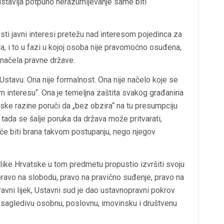
dstavlja potpuno nerazumijevanje same biti
sti javni interesi pretežu nad interesom pojedinca za
 i to u fazi u kojoj osoba nije pravomoćno osuđena,
h načela pravne države.
Ustavu. Ona nije formalnost. Ona nije načelo koje se
 interesu“. Ona je temeljna zaštita svakog građanina
ske razine poruči da „bez obzira“ na tu presumpciju
tada se šalje poruka da država može pritvarati,
neće biti brana takvom postupanju, nego njegov
ike Hrvatske u tom predmetu propustio izvršiti svoju
pravo na slobodu, pravo na pravično suđenje, pravo na
ravni lijek, Ustavni sud je dao ustavnopravni pokrov
esagledivu osobnu, poslovnu, imovinsku i društvenu