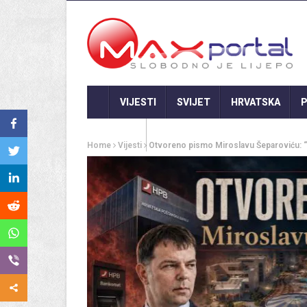
VIJESTI
SVIJET
HRVATSKA
P
GASTRO
Home
Vijesti
Otvoreno pismo Miroslavu Šeparoviću: “