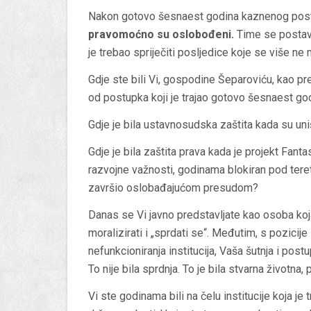
Nakon gotovo šesnaest godina kaznenog post
pravomoćno su oslobođeni.
Time se postavl
je trebao spriječiti posljedice koje se više ne
Gdje ste bili Vi, gospodine Šeparoviću, kao pre
od postupka koji je trajao gotovo šesnaest go
Gdje je bila ustavnosudska zaštita kada su uništa
Gdje je bila zaštita prava kada je projekt Fan
razvojne važnosti, godinama blokiran pod ter
završio oslobađajućom presudom?
Danas se Vi javno predstavljate kao osoba koja 
moralizirati i „sprdati se“. Međutim, s pozicije
nefunkcioniranja institucija, Vaša šutnja i pos
To nije bila sprdnja. To je bila stvarna životna,
Vi ste godinama bili na čelu institucije koja je