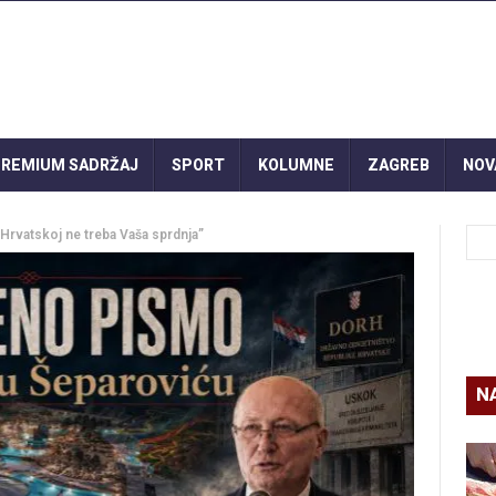
REMIUM SADRŽAJ
SPORT
KOLUMNE
ZAGREB
NOV
Hrvatskoj ne treba Vaša sprdnja”
N