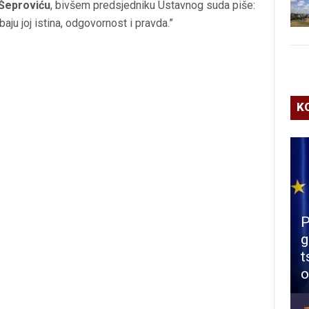
Šeproviću
, bivšem predsjedniku Ustavnog suda piše:
aju joj istina, odgovornost i pravda.”
K
P
g
t
o