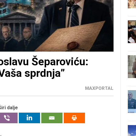
oslavu Šeparoviću:
 Vaša sprdnja”
MAXPORTAL
Širi dalje