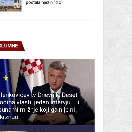
postala njezin “dio”
OLUMNE
lenkovićev tv Dnevnik: Deset
odina vlasti, jedan intervju – i
sunami mržnje koji ga nije ni
krznuo