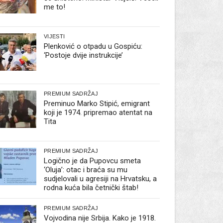
me to!
VIJESTI
Plenković o otpadu u Gospiću:
‘Postoje dvije instrukcije’
PREMIUM SADRŽAJ
Preminuo Marko Stipić, emigrant
koji je 1974. pripremao atentat na
Tita
PREMIUM SADRŽAJ
Logično je da Pupovcu smeta
‘Oluja’: otac i braća su mu
sudjelovali u agresiji na Hrvatsku, a
rodna kuća bila četnički štab!
PREMIUM SADRŽAJ
Vojvodina nije Srbija. Kako je 1918.