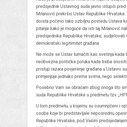
predsjednik Ustavnog suda javno istupili pred 
Milanović prekršio Ustav Republike Hrvatske. A
doista počinio tako ozbiljnu povredu Ustava ka
pitanje kako je moguće da isti taj Milanović 
predsjednika Republike Hrvatske, sudjelovati u
demokratski legitimitet građana.
Ne može se Ustav tumačiti kao svetinja kada 
neobvezna politička poruka kada treba snositi 
pristup razara povjerenje građana u Ustavni s
primjenjuje jednako prema svima, nego selektiv
Posebno Vam se obraćam zbog onoga što sma
suda Republike Hrvatske u predmetu tzv.
„HP
U tom predmetu, u kojemu su osumnjičeni i optužen
osobe koje bi predstavljale neposrednu opasno
Republike Hrvatske, pod Vašim predsjedanjem 