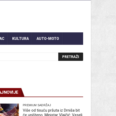
AC
KULTURA
AUTO-MOTO
AJNOVIJE
PREMIUM SADRŽAJ
Više od tisuću pršuta iz Drniša bit
će uništeno. Ministar Vlajčić: Veseli