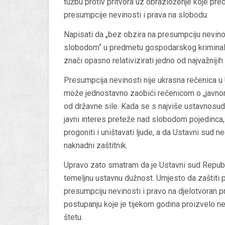
tužbu protiv pritvora uz obrazloženje koje pre
presumpcije nevinosti i prava na slobodu.
Napisati da „bez obzira na presumpciju nevino
slobodom“ u predmetu gospodarskog kriminala,
znači opasno relativizirati jedno od najvažniji
Presumpcija nevinosti nije ukrasna rečenica u 
može jednostavno zaobići rečenicom o „javnom
od državne sile. Kada se s najviše ustavnosud
javni interes preteže nad slobodom pojedinca, 
progoniti i uništavati ljude, a da Ustavni sud 
naknadni zaštitnik.
Upravo zato smatram da je Ustavni sud Republ
temeljnu ustavnu dužnost. Umjesto da zaštiti 
presumpciju nevinosti i pravo na djelotvoran p
postupanju koje je tijekom godina proizvelo n
štetu.