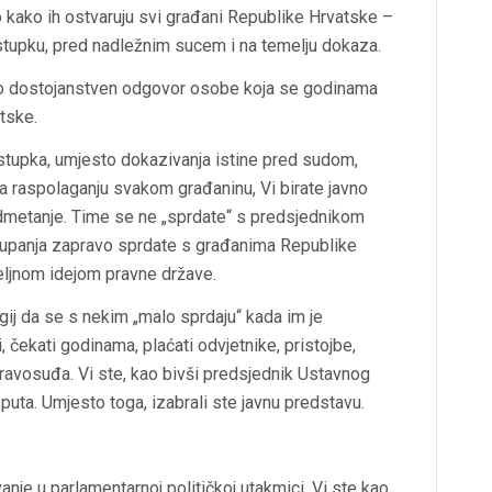
o kako ih ostvaruju svi građani Republike Hrvatske –
upku, pred nadležnim sucem i na temelju dokaza.
ravno dostojanstven odgovor osobe koja se godinama
tske.
stupka, umjesto dokazivanja istine pred sudom,
na raspolaganju svakom građaninu, Vi birate javno
nadmetanje. Time se ne „sprdate“ s predsjednikom
upanja zapravo sprdate s građanima Republike
meljnom idejom pravne države.
gij da se s nekim „malo sprdaju“ kada im je
, čekati godinama, plaćati odvjetnike, pristojbe,
 pravosuđa. Vi ste, kao bivši predsjednik Ustavnog
 puta. Umjesto toga, izabrali ste javnu predstavu.
nje u parlamentarnoj političkoj utakmici, Vi ste kao