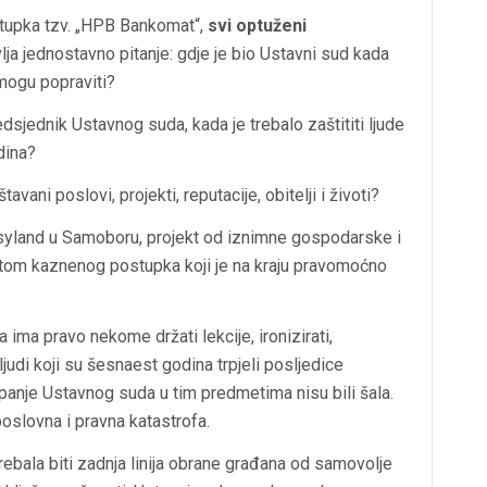
upka tzv. „HPB Bankomat“,
svi optuženi
ja jednostavno pitanje: gdje je bio Ustavni sud kada
 mogu popraviti?
dsjednik Ustavnog suda, kada je trebalo zaštititi ljude
dina?
vani poslovi, projekti, reputacije, obitelji i životi?
tasyland u Samoboru, projekt od iznimne gospodarske i
etom kaznenog postupka koji je na kraju pravomoćno
ima pravo nekome držati lekcije, ironizirati,
 ljudi koji su šesnaest godina trpjeli posljedice
tupanje Ustavnog suda u tim predmetima nisu bili šala.
 poslovna i pravna katastrofa.
 trebala biti zadnja linija obrane građana od samovolje