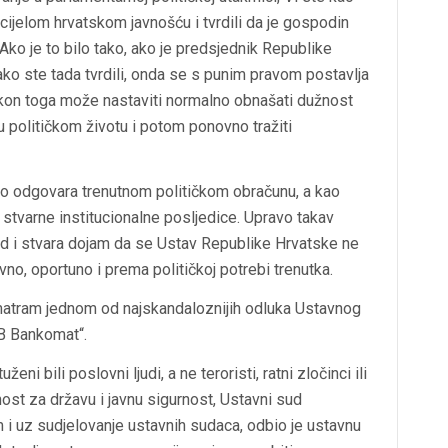
cijelom hrvatskom javnošću i tvrdili da je gospodin
ko je to bilo tako, ako je predsjednik Republike
ko ste tada tvrdili, onda se s punim pravom postavlja
nakon toga može nastaviti normalno obnašati dužnost
 političkom životu i potom ponovno tražiti
to odgovara trenutnom političkom obračunu, a kao
stvarne institucionalne posljedice. Upravo takav
ud i stvara dojam da se Ustav Republike Hrvatske ne
no, oportuno i prema političkoj potrebi trenutka.
tram jednom od najskandaloznijih odluka Ustavnog
B Bankomat“.
i bili poslovni ljudi, a ne teroristi, ratni zločinci ili
st za državu i javnu sigurnost, Ustavni sud
i uz sudjelovanje ustavnih sudaca, odbio je ustavnu