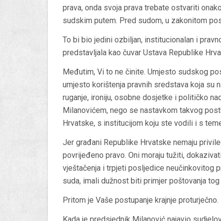
prava, onda svoja prava trebate ostvariti onak
sudskim putem. Pred sudom, u zakonitom post
To bi bio jedini ozbiljan, institucionalan i p
predstavljala kao čuvar Ustava Republike Hrva
Međutim, Vi to ne činite. Umjesto sudskog po
umjesto korištenja pravnih sredstava koja su 
ruganje, ironiju, osobne dosjetke i političko 
Milanovićem, nego se nastavkom takvog post
Hrvatske, s institucijom koju ste vodili i s te
Jer građani Republike Hrvatske nemaju privile
povrijeđeno pravo. Oni moraju tužiti, dokazivati
vještačenja i trpjeti posljedice neučinkovitog
suda, imali dužnost biti primjer poštovanja tog
Pritom je Vaše postupanje krajnje proturječno.
Kada je predsjednik Milanović najavio sudjelova