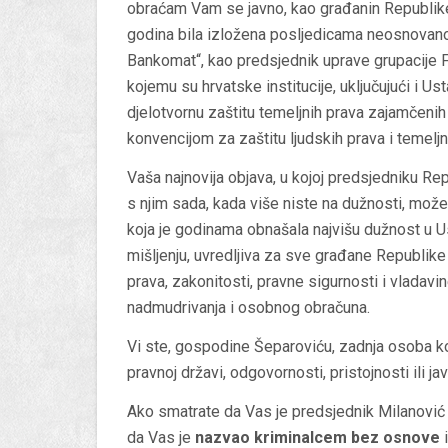
obraćam Vam se javno, kao građanin Republik
godina bila izložena posljedicama neosnovan
Bankomat“, kao predsjednik uprave grupacije F
kojemu su hrvatske institucije, uključujući i 
djelotvornu zaštitu temeljnih prava zajamčen
konvencijom za zaštitu ljudskih prava i temelj
Vaša najnovija objava, u kojoj predsjedniku R
s njim sada, kada više niste na dužnosti, mož
koja je godinama obnašala najvišu dužnost u
mišljenju, uvredljiva za sve građane Republike
prava, zakonitosti, pravne sigurnosti i vladavi
nadmudrivanja i osobnog obračuna.
Vi ste, gospodine
Šeparoviću
, zadnja osoba ko
pravnoj državi, odgovornosti, pristojnosti ili ja
Ako smatrate da Vas je predsjednik Milanovi
da Vas je
nazvao kriminalcem bez osnove
i