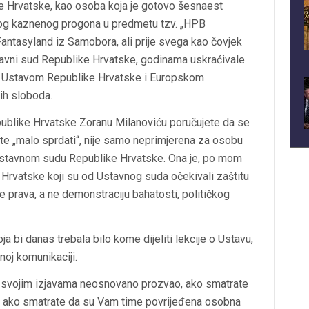
e Hrvatske, kao osoba koja je gotovo šesnaest
og kaznenog progona u predmetu tzv. „HPB
antasyland iz Samobora, ali prije svega kao čovjek
Ustavni sud Republike Hrvatske, godinama uskraćivale
ih Ustavom Republike Hrvatske i Europskom
nih sloboda.
epublike Hrvatske
Zoranu Milanoviću
poručujete da se
ete „malo sprdati“, nije samo neprimjerena za osobu
 Ustavnom sudu Republike Hrvatske. Ona je, po mom
 Hrvatske koji su od Ustavnog suda očekivali zaštitu
ne prava, a ne demonstraciju bahatosti, političkog
ja bi danas trebala bilo kome dijeliti lekcije o Ustavu,
vnoj komunikaciji.
ć svojim izjavama neosnovano prozvao, ako smatrate
 ako smatrate da su Vam time povrijeđena osobna