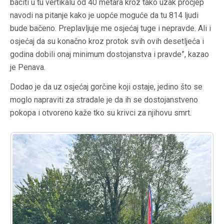
baciti u tu vertikalu od 40 metara kroz tako uzak procjep
navodi na pitanje kako je uopće moguće da tu 814 ljudi
bude bačeno. Preplavljuje me osjećaj tuge i nepravde. Ali i
osjećaj da su konačno kroz protok svih ovih desetljeća i
godina dobili onaj minimum dostojanstva i pravde”, kazao
je Penava.
Dodao je da uz osjećaj gorčine koji ostaje, jedino što se
moglo napraviti za stradale je da ih se dostojanstveno
pokopa i otvoreno kaže tko su krivci za njihovu smrt.