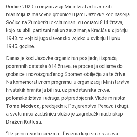
Godine 2020. u organizaciji Ministarstva hrvatskih
branitelja iz masovne grobnice u jami Jazovke kod naselja
Sošice na Žumberku ekshumirani su ostatci 814 žrtava,
koje su ubili partizani nakon zauzimanja Krašića u siječnju
1943. te vojnici jugoslavenske vojske u svibnju i lipnju
1945. godine.
Danas je kod Jazovke organiziran posljednji ispraćaj
posmrtnih ostataka 814 žrtava, te procesija od jame do
grobnice i novoizgrađenog Spomen-obilježja za te žrtve.
Na komemorativnom programu, u organizaciji Ministarstva
hrvatskih branitelja bili su, uz predstavnike crkve,
potomaka žrtava i udruga, potpredsjednik Vlade ministar
Tomo Medved,
predsjednik Povjerenstva Penava i drugi,
a svetu misu zadušnicu služio je zagrebački nadbiskup
Dražen Kutleša.
“Uz jasnu osudu nacizma i fašizma koju smo sva ova