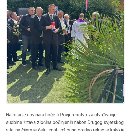
Na pitanje novinara hoće li Povjerenstvo za utvrđivanje
sudbine žrtava zločina počinjenih nakon Drugog svjetskog
rata, na čijem je čelu, imati još puno poslao rekao je kako je