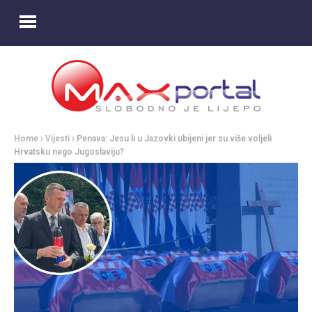
Home
Vijesti
Penava: Jesu li u Jazovki ubijeni jer su više voljeli
Hrvatsku nego Jugoslaviju?