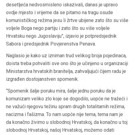
desetljeća nedvosmisleno iskazivali, danas je upravo
ovdje mjesto i vrijeme da se pitamo na tragu osude
komunističkog režima jesu li žrtve ubijene zato što su više
voljele Boga nego partiju i zato što su više voljele
Hrvatsku nego Jugoslaviju”, izjavio je potpredsjednik
Sabora i predsjednik Povjerenstva Penava.
Naglasio je kako uz izniman trud velikog broja pojedinaca,
doista treba pohvaliti sve ono što je učinjeno u organizaciji
Ministarstva hrvatskih branitelja, zahvaljujući čijem radu je
izgrađen dostojanstven spomenik.
“Spomenik šalje poruku mira, šalje jednu poruku da je
komunizam veliko zlo koje se dogodilo, uopće ne tražeći i
ne važući njegovu težinu spram drugih totalitarnih režima,
nacizma i fašizma. To nam uopće nije tema, tema nam je
da konačno živimo u slobodnoj Hrvatskoj, da konačno u toj
slobodnoj Hrvatskoj, našoj Hrvatskoj, možemo odati