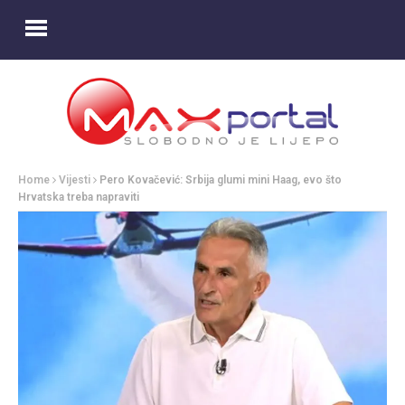
Home
Vijesti
Pero Kovačević: Srbija glumi mini Haag, evo što
Hrvatska treba napraviti