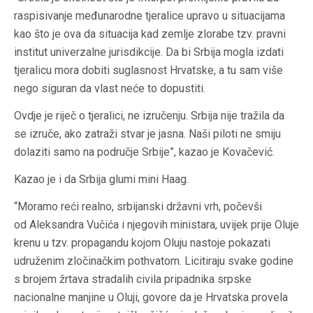
raspisivanje međunarodne tjeralice upravo u situacijama
kao što je ova da situacija kad zemlje zlorabe tzv. pravni
institut univerzalne jurisdikcije. Da bi Srbija mogla izdati
tjeralicu mora dobiti suglasnost Hrvatske, a tu sam više
nego siguran da vlast neće to dopustiti.
Ovdje je riječ o tjeralici, ne izručenju. Srbija nije tražila da
se izruče, ako zatraži stvar je jasna. Naši piloti ne smiju
dolaziti samo na područje Srbije”, kazao je Kovačević.
Kazao je i da Srbija glumi mini Haag.
“Moramo reći realno, srbijanski državni vrh, počevši
od Aleksandra Vučića i njegovih ministara, uvijek prije Oluje
krenu u tzv. propagandu kojom Oluju nastoje pokazati
udruženim zločinačkim pothvatom. Licitiraju svake godine
s brojem žrtava stradalih civila pripadnika srpske
nacionalne manjine u Oluji, govore da je Hrvatska provela