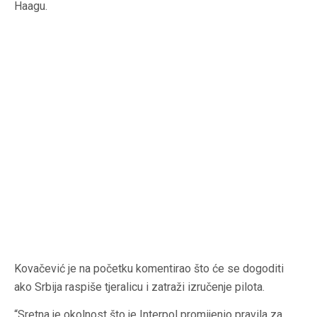
Haagu.
Kovačević je na početku komentirao što će se dogoditi
ako Srbija raspiše tjeralicu i zatraži izručenje pilota.
“Sretna je okolnost što je Interpol promijenio pravila za