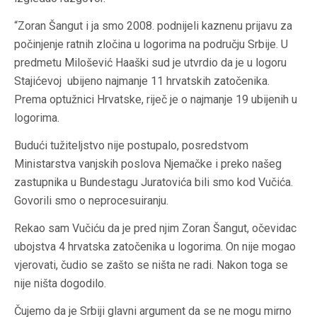
“Zoran Šangut i ja smo 2008. podnijeli kaznenu prijavu za
počinjenje ratnih zločina u logorima na području Srbije. U
predmetu Milošević Haaški sud je utvrdio da je u logoru
Stajićevoj ubijeno najmanje 11 hrvatskih zatočenika.
Prema optužnici Hrvatske, riječ je o najmanje 19 ubijenih u
logorima.
Budući tužiteljstvo nije postupalo, posredstvom
Ministarstva vanjskih poslova Njemačke i preko našeg
zastupnika u Bundestagu Juratovića bili smo kod Vučića.
Govorili smo o neprocesuiranju.
Rekao sam Vučiću da je pred njim Zoran Šangut, očevidac
ubojstva 4 hrvatska zatočenika u logorima. On nije mogao
vjerovati, čudio se zašto se ništa ne radi. Nakon toga se
nije ništa dogodilo.
Čujemo da je Srbiji glavni argument da se ne mogu mirno