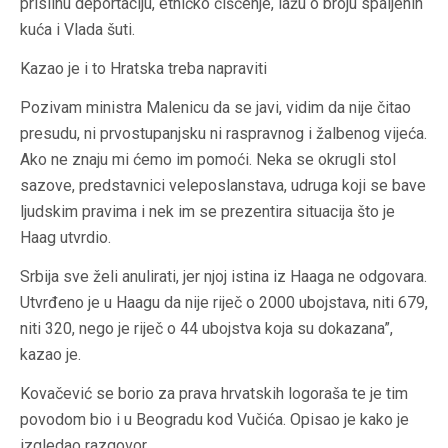
prisilnu deportaciju, etničko čišćenje, lažu o broju spaljenih
kuća i Vlada šuti.
Kazao je i to Hratska treba napraviti
Pozivam ministra Malenicu da se javi, vidim da nije čitao
presudu, ni prvostupanjsku ni raspravnog i žalbenog vijeća.
Ako ne znaju mi ćemo im pomoći. Neka se okrugli stol
sazove, predstavnici veleposlanstava, udruga koji se bave
ljudskim pravima i nek im se prezentira situacija što je
Haag utvrdio.
Srbija sve želi anulirati, jer njoj istina iz Haaga ne odgovara.
Utvrđeno je u Haagu da nije riječ o 2000 ubojstava, niti 679,
niti 320, nego je riječ o 44 ubojstva koja su dokazana”,
kazao je.
Kovačević se borio za prava hrvatskih logoraša te je tim
povodom bio i u Beogradu kod Vučića. Opisao je kako je
izgledao razgovor.