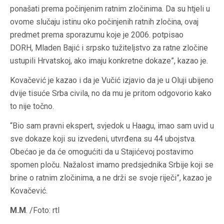
ponašati prema počinjenim ratnim zločinima. Da su htjeli u
ovome slučaju istinu oko počinjenih ratnih zločina, ovaj
predmet prema sporazumu koje je 2006. potpisao
DORH, Mladen Bajić i srpsko tužiteljstvo za ratne zločine
ustupili Hrvatskoj, ako imaju konkretne dokaze”, kazao je.
Kovačević je kazao i da je Vučić izjavio da je u Oluji ubijeno
dvije tisuće Srba civila, no da mu je pritom odgovorio kako
to nije točno.
“Bio sam pravni ekspert, svjedok u Haagu, imao sam uvid u
sve dokaze koji su izvedeni, utvrđena su 44 ubojstva.
Obećao je da će omogućiti da u Stajićevoj postavimo
spomen ploču. Nažalost imamo predsjednika Srbije koji se
brine o ratnim zločinima, a ne drži se svoje riječi”, kazao je
Kovačević.
M.M
. /Foto: rtl