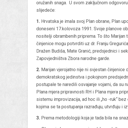
oružanih snaga. U svom zaključnom odgovoru Mar
slijedeće:
1.
Hrvatska je imala svoj Plan obrane, Plan upo
doneseni 17.kolovoza 1991. Svoje planove obra
nositelji obrambenih priprema. To što Marijan t
činjenice mogu potvrditi uz dr. Franju Gregurića
Dražen Budiša, Mate Granić, predsjednici i sek
Zapovjedništva Zbora narodne garde.
2.
Marijan vjerojatno nije ni svjestan činjenice 
demokratskog jedinstva i pokojnom predsjed
postupale te naredili osvajanje vojarni, da su 
Plana mjera pripravnosti RH i Plana mjera pri
sistemu improvizacija, ad hoc ili „ho -ruk“ be
kojima se ta postupanja razrađuju, utvrđuju i i
3.
Prema metodologiji koja je tada bila na snazi