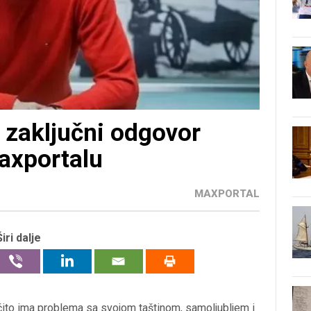
 zaključni odgovor
axportalu
MAXPORTAL
Širi dalje
ito ima problema sa svojom taštinom, samoljubljem i