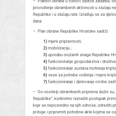
– Planovi obrane u osnovi sadrže zadatke, org
provođenje obrambenih aktivnosti u slučaju n
Republike i u slučaju rata. Izrađuju se za djel
dana.
– Plan obrane Republike Hrvatske sadrži:
1)
mjere pripravnosti;
2)
mobilizaciju ;
3)
uporabu oružanih snaga Republike Hr
4)
funkcioniranje gospodarstva i društven
5)
funkcioniranje sustava motrenja kripto
6)
veze za potrebe vođenja i mjere kript
7)
funkcioniranje i djelovanje civilne zašt
– Svi nositelji obrambenih priprema dužni su,
Republike”, konkretno razraditi postupak prima
koje se neposredno na njih odnose, odrediti pro
priloge i pripremiti potrebne akte kojima se o