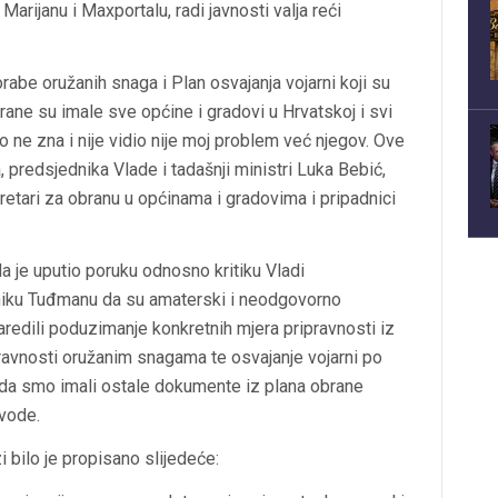
ijanu i Maxportalu, radi javnosti valja reći
rabe oružanih snaga i Plan osvajanja vojarni koji su
ne su imale sve općine i gradovi u Hrvatskoj i svi
o ne zna i nije vidio nije moj problem već njegov. Ove
, predsjednika Vlade i tadašnji ministri Luka Bebić,
retari za obranu u općinama i gradovima i pripadnici
da je uputio poruku odnosno kritiku Vladi
niku Tuđmanu da su amaterski i neodgovorno
naredili poduzimanje konkretnih mjera pripravnosti iz
pravnosti oružanim snagama te osvajanje vojarni po
z da smo imali ostale dokumente iz plana obrane
zvode.
 bilo je propisano slijedeće: