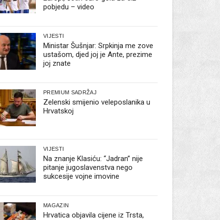
pobjedu – video
VIJESTI
Ministar Šušnjar: Srpkinja me zove
ustašom, djed joj je Ante, prezime
joj znate
PREMIUM SADRŽAJ
Zelenski smijenio veleposlanika u
Hrvatskoj
VIJESTI
Na znanje Klasiću: “Jadran” nije
pitanje jugoslavenstva nego
sukcesije vojne imovine
MAGAZIN
Hrvatica objavila cijene iz Trsta,