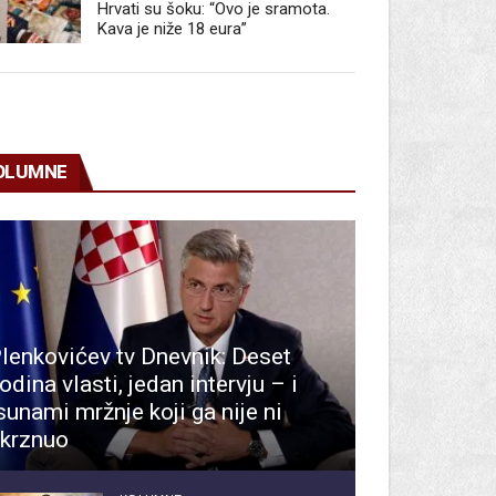
Hrvati su šoku: “Ovo je sramota.
Kava je niže 18 eura”
OLUMNE
lenkovićev tv Dnevnik: Deset
odina vlasti, jedan intervju – i
sunami mržnje koji ga nije ni
krznuo