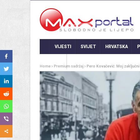
VIJESTI
SVIJET
HRVATSKA
P
GASTRO
Home
Premium sadržaj
Pero Kovačević: Moj zaključni