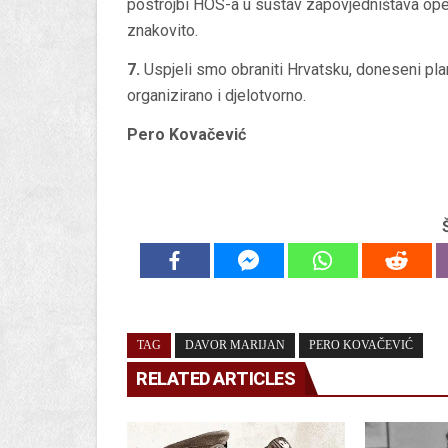
postrojbi HOS-a u sustav zapovjedništava oper
znakovito.
7.
Uspjeli smo obraniti Hrvatsku, doneseni pla
organizirano i djelotvorno.
Pero Kovačević
TAG
DAVOR MARIJAN
PERO KOVAČEVIĆ
RELATED ARTICLES