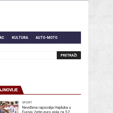
AC
KULTURA
AUTO-MOTO
AJNOVIJE
SPORT
Neviđena rapsodija Hajduka u
Europi, četiri euro gola za 5:2