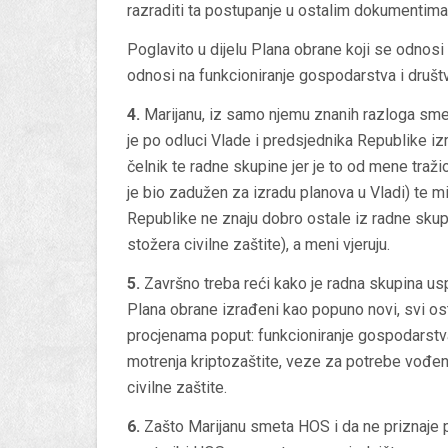
razraditi ta postupanje u ostalim dokumentima
Poglavito u dijelu Plana obrane koji se odnosi 
odnosi na funkcioniranje gospodarstva i društve
4.
Marijanu, iz samo njemu znanih razloga smet
je po odluci Vlade i predsjednika Republike izr
čelnik te radne skupine jer je to od mene traži
je bio zadužen za izradu planova u Vladi) te mi
Republike ne znaju dobro ostale iz radne skup
stožera civilne zaštite), a meni vjeruju.
5.
Završno treba reći kako je radna skupina us
Plana obrane izrađeni kao popuno novi, svi ost
procjenama poput: funkcioniranje gospodarstva 
motrenja kriptozaštite, veze za potrebe vođenja
civilne zaštite.
6.
Zašto Marijanu smeta HOS i da ne priznaje p