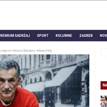
REMIUM SADRŽAJ
SPORT
KOLUMNE
ZAGREB
NOV
 odgovor Davoru Marijanu i Maxportalu
N