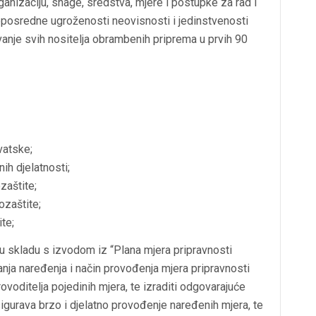
anizaciju, snage, sredstva, mjere i postupke za rad i
eposredne ugroženosti neovisnosti i jedinstvenosti
ovanje svih nositelja obrambenih priprema u prvih 90
vatske;
ih djelatnosti;
zaštite;
ozaštite;
ite;
 u skladu s izvodom iz “Plana mjera pripravnosti
nja naređenja i način provođenja mjera pripravnosti
voditelja pojedinih mjera, te izraditi odgovarajuće
sigurava brzo i djelatno provođenje naređenih mjera, te