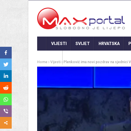
VIJESTI
SVIJET
HRVATSKA
P
GASTRO
Home
Vijesti
Plenković ima novi pozdrav na sjednici V