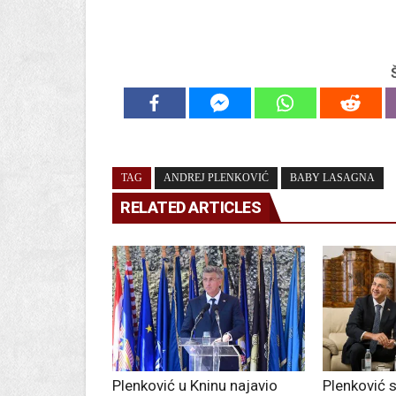
TAG
ANDREJ PLENKOVIĆ
BABY LASAGNA
RELATED ARTICLES
Plenković u Kninu najavio
Plenković 