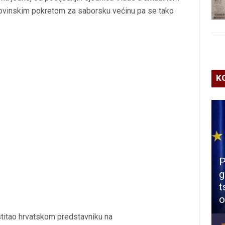
movinskim pokretom za saborsku većinu pa se tako
K
P
g
t
o
stitao hrvatskom predstavniku na