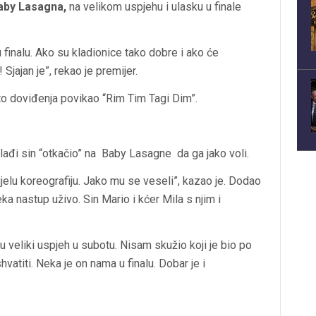
by Lasagna,
na velikom uspjehu i ulasku u finale
finalu. Ako su kladionice tako dobre i ako će
Sjajan je”, rekao je premijer.
to doviđenja povikao “Rim Tim Tagi Dim”.
mlađi sin “otkačio” na Baby Lasagne da ga jako voli.
ijelu koreografiju. Jako mu se veseli”, kazao je. Dodao
a nastup uživo. Sin Mario i kćer Mila s njim i
mu veliki uspjeh u subotu. Nisam skužio koji je bio po
atiti. Neka je on nama u finalu. Dobar je i