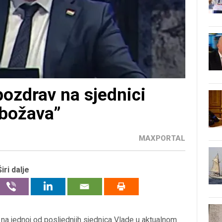
pozdrav na sjednici
obožava”
MAXPORTAL
Širi dalje
 na jednoj od posljednjih sjednica Vlade u aktualnom