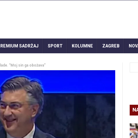
REMIUM SADRŽAJ
SPORT
KOLUMNE
ZAGREB
NOV
lade. “Moj sin ga obožava”
N