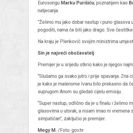
Eurosongu
Marku Purišiću
, poznatijem kao
Ba
natjecanja.
“Želimo mu jako dobar nastup i puno glasova u 
pogoditi, nama će biti jako drago. Sve čestitke! 
Na kraju je Plenković svojim ministrima umjes
Sin je najveći obožavatelj
Premijer je u srijedu otkrio kako je njegov naj
“Slušamo ga svako jutro i prije spavanja. Zna c
je kako je malenome Ivanu bilo prekasno da ček
suprugom Anom su gledali cijelu emisiju.
“Super nastup, odlično da je u finalu i želimo 
glasovima u utorak, a nisam imao ni vremena shv
simpatičan”, zaključio je premijer.
Megy M.
/Foto: gov.hr