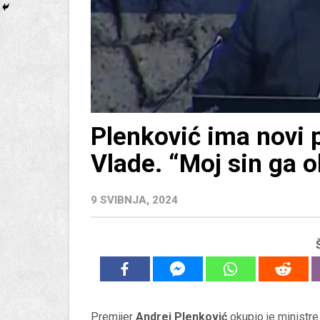
Plenković ima novi 
Vlade. “Moj sin ga 
9 SVIBNJA, 2024
Premijer
Andrej Plenković
okupio je ministre