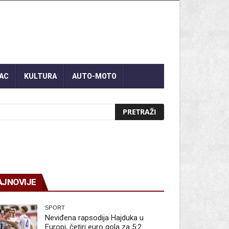
AC
KULTURA
AUTO-MOTO
AJNOVIJE
SPORT
Neviđena rapsodija Hajduka u
Europi, četiri euro gola za 5:2