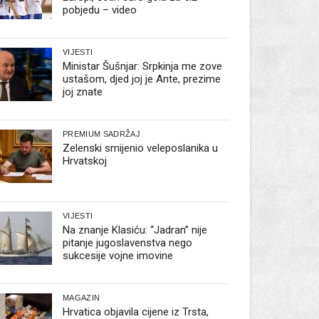
pobjedu – video
VIJESTI
Ministar Šušnjar: Srpkinja me zove
ustašom, djed joj je Ante, prezime
joj znate
PREMIUM SADRŽAJ
Zelenski smijenio veleposlanika u
Hrvatskoj
VIJESTI
Na znanje Klasiću: “Jadran” nije
pitanje jugoslavenstva nego
sukcesije vojne imovine
MAGAZIN
Hrvatica objavila cijene iz Trsta,