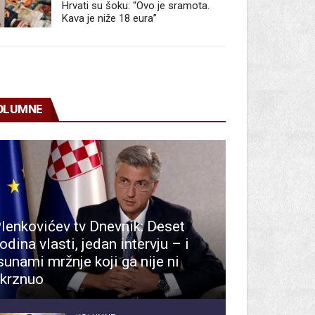
Hrvati su šoku: “Ovo je sramota.
Kava je niže 18 eura”
OLUMNE
lenkovićev tv Dnevnik: Deset
odina vlasti, jedan intervju – i
sunami mržnje koji ga nije ni
krznuo