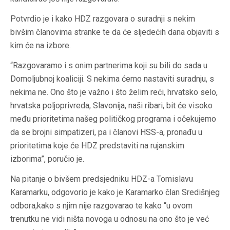
Potvrdio je i kako HDZ razgovara o suradnji s nekim
bivšim članovima stranke te da će sljedećih dana objaviti s
kim će na izbore.
“Razgovaramo i s onim partnerima koji su bili do sada u
Domoljubnoj koaliciji. S nekima ćemo nastaviti suradnju, s
nekima ne. Ono što je važno i što želim reći, hrvatsko selo,
hrvatska poljoprivreda, Slavonija, naši ribari, bit će visoko
među prioritetima našeg političkog programa i očekujemo
da se brojni simpatizeri, pa i članovi HSS-a, pronađu u
prioritetima koje će HDZ predstaviti na rujanskim
izborima”, poručio je.
Na pitanje o bivšem predsjedniku HDZ-a Tomislavu
Karamarku, odgovorio je kako je Karamarko član Središnjeg
odbora,kako s njim nije razgovarao te kako “u ovom
trenutku ne vidi ništa novoga u odnosu na ono što je već