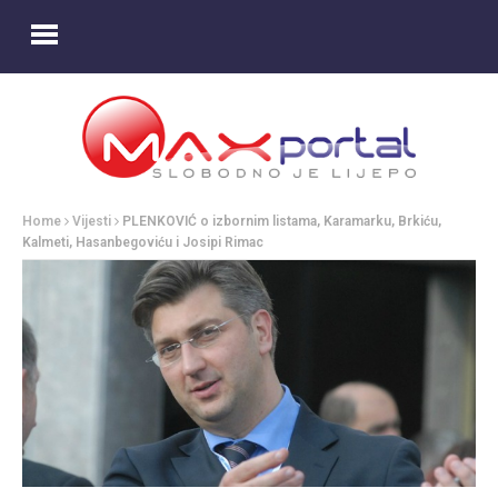
Home
Vijesti
PLENKOVIĆ o izbornim listama, Karamarku, Brkiću,
Kalmeti, Hasanbegoviću i Josipi Rimac