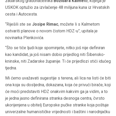
zadarskog gradonačelnika
Božidara Kalmet
e, kojega je
USKOK optužio za izvlačenje 48 milijuna kuna iz Hrvatskih
cesta i Autocesta.
“Riješili ste se
Josipe Rimac
, možete li s Kalmetom
ostvariti planove o novom čistom HDZ-u”, upitala je
novinarka Plenkovića.
“Što se tiče ljudi koje spominjete, nitko još nije definiran
kao kandidat, ja još nisam dobio prijedlog niti Šibensko-
kninske, niti Zadarske županije. Ti će prijedlozi stići idućeg
tjedna.
Mi ćemo uvažavati sugestije s terena, ali lica na listi će biti
ona koja su dosljedna, dokazana, koja će privući birače, koji
će moći predstaviti HDZ onakvim kakvim ga ja vidim, a to
je jedna jasno definirana stranka desnoga centra, čvrsto
ukorijenjena u obitelj Europske pučke stranke koja poštuje
univerzalne humanističke vrijednosti i baštini i narodnjačku