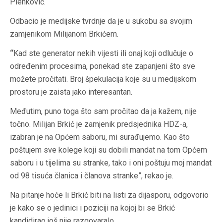
Plenković.
Odbacio je medijske tvrdnje da je u sukobu sa svojim
zamjenikom Milijanom Brkićem.
“
Kad ste generator nekih vijesti ili onaj koji odlučuje o
određenim procesima, ponekad ste zapanjeni što sve
možete pročitati. Broj špekulacija koje su u medijskom
prostoru je zaista jako interesantan.
Međutim, puno toga što sam pročitao da ja kažem, nije
točno. Milijan Brkić je zamjenik predsjednika HDZ-a,
izabran je na Općem saboru, mi surađujemo. Kao što
poštujem sve kolege koji su dobili mandat na tom Općem
saboru i u tijelima su stranke, tako i oni poštuju moj mandat
od 98 tisuća članica i članova stranke”, rekao je.
Na pitanje hoće li Brkić biti na listi za dijasporu, odgovorio
je kako se o jedinici i poziciji na kojoj bi se Brkić
kandidirao još nije razgovaralo.