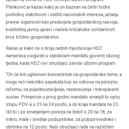
Plenković je kazao kako je on baziran na četiri točke:
političkoj stabilnosti i zaštiti nacionalnih interesa, jačanju
pravne sigurnosti kao preduvjeta gospodarskog razvoja,
kvalitetnoj javnoj upravi i načelu kršćanske solidarnosti
kroz tržišno gospodarstvo.
Rekao je kako će o broju radnih mjesta koje HDZ
namjerava osigurati u sljedećem mandatu govoriti idućeg
tjedna, kada HDZ-ovi stručnjaci završe izborni program.
“On će biti uglavnom koncentriran na gospodarske teme, a
mogu reći nekoliko aspekata koji se odnose na poreznu
reformu, na pojednostavljenje, rasterećenje i transparenti
sustav. Primjerice u prvoj godini mandata smanjili bi opću
stopu PDV-a s 25 na 24 posto, a do kraja mandata na 23.
Išli bi i za smanjenjem poreza na dobit s 20 na 18, za
mikro, male i srednje poduzetnike, za poljoprivrednike i
obrtnike na 12 posto. Naši stručnjaci rade na različitim