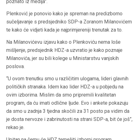
poznato iz medija”.
Plenković je ponovio kako je spreman na predizborno
sučeljavanje s predsjedniko SDP-a Zoranom Milanovićem
te kako će vidjeti kada je najprimjereniji trenutak za to.
Na Milanovićevu izjavu kako o Plenkoviću nema loše
mišljenje, predsjednik HDZ-a uzvratio je kako poznaje
Milanovića, jer su bili kolege u Ministarstvu vanjskih
poslova.
“U ovom trenutku smo u različitim ulogama, lideri glavnih
političkih stranaka. Idem kao lider HDZ-a u pobjedu na
ovim izborima. Mislim da smo pripremili kvalitetan
program, da ću imati odlične ljude. Evo i ankete pokazuju
da smo u zadnja 3 tjedna skočili za 31 posto pa vidim da
je dosta nervoze i zabrinutosti na strani SDP-a, bit će još”,
rekao je.
Upitan na čemu će HDZ temeljiti izborni program,