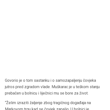
Govorio je o tom sastanku i o samozapaljenju čovjeka
jutros pred zgradom vlade. Muškarac je u teškom stanju
prebačen u bolnicu i liječnici mu se bore za život.
“Želim izraziti žaljenje zbog tragičnog događaja na
Markovom trgu kad se čovjek zapalio. U bolnici je.