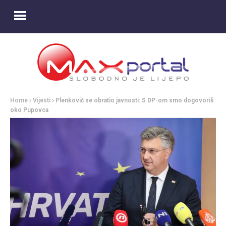
Home
Vijesti
Plenković se obratio javnosti: S DP-om smo dogovorili
oko Pupovca