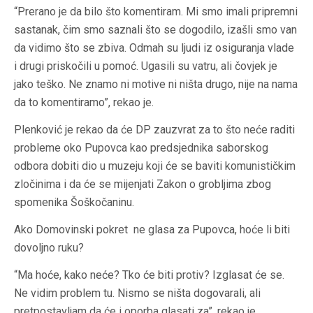
“Prerano je da bilo što komentiram. Mi smo imali pripremni
sastanak, čim smo saznali što se dogodilo, izašli smo van
da vidimo što se zbiva. Odmah su ljudi iz osiguranja vlade
i drugi priskočili u pomoć. Ugasili su vatru, ali čovjek je
jako teško. Ne znamo ni motive ni ništa drugo, nije na nama
da to komentiramo”, rekao je.
Plenković je rekao da će DP zauzvrat za to što neće raditi
probleme oko Pupovca kao predsjednika saborskog
odbora dobiti dio u muzeju koji će se baviti komunističkim
zločinima i da će se mijenjati Zakon o grobljima zbog
spomenika Šoškočaninu.
Ako Domovinski pokret ne glasa za Pupovca, hoće li biti
dovoljno ruku?
“Ma hoće, kako neće? Tko će biti protiv? Izglasat će se.
Ne vidim problem tu. Nismo se ništa dogovarali, ali
pretpostavljam da će i oporba glasati za”, rekao je.