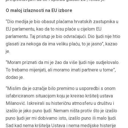
O maloj izlaznosti na EU izbore
“Dio medija je bio obasut plaćama hrvatskih zastupnika u
EU parlamentu, kao da to nisu plaće u cijelom EU
parlamentu. Taj pristup je bio odvraćajući. Dio ljudi nije htio
glasati za nekoga da ima veliku plaću, to je jasno”, kazao
je.
“Moram priznati da mi je žao da više ljudi nije sudjelovalo.
To trebamo mijenjati, ali moramo imati partnere u tome”,
dodao je.
“Mislim da je ozračje bilo premirno u usporedbi s onom
isfabriciranom situacijom koju je kreirao kršitelj ustava
Milanović. Iskreirali su histeričnu atmosferu u društvu i
izašlo je jako puno ljudi. Nemam ništa protiv što je izašlo
puno ljudi jer mi dobivamo isto, izašlo puno ili malo ljudi.
Sad kad nema kršitelja Ustava i nema medijske histerije