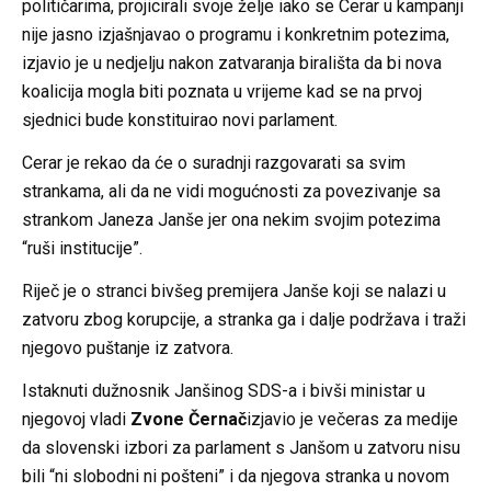
političarima, projicirali svoje želje iako se Cerar u kampanji
nije jasno izjašnjavao o programu i konkretnim potezima,
izjavio je u nedjelju nakon zatvaranja birališta da bi nova
koalicija mogla biti poznata u vrijeme kad se na prvoj
sjednici bude konstituirao novi parlament.
Cerar je rekao da će o suradnji razgovarati sa svim
strankama, ali da ne vidi mogućnosti za povezivanje sa
strankom Janeza Janše jer ona nekim svojim potezima
“ruši institucije”.
Riječ je o stranci bivšeg premijera Janše koji se nalazi u
zatvoru zbog korupcije, a stranka ga i dalje podržava i traži
njegovo puštanje iz zatvora.
Istaknuti dužnosnik Janšinog SDS-a i bivši ministar u
njegovoj vladi
Zvone
Černač
izjavio je večeras za medije
da slovenski izbori za parlament s Janšom u zatvoru nisu
bili “ni slobodni ni pošteni” i da njegova stranka u novom