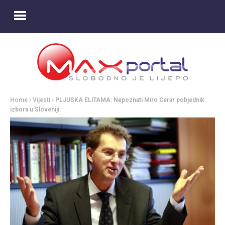
Home
Vijesti
PLJUSKA ELITAMA: Nepoznati Miro Cerar pobjednik
izbora u Sloveniji