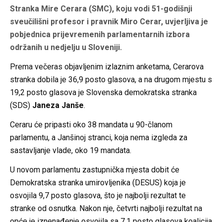
Stranka Mire Cerara (SMC), koju vodi 51-godišnji
sveučilišni profesor i pravnik Miro Cerar, uvjerljiva je
pobjednica prijevremenih parlamentarnih izbora
održanih u nedjelju u Sloveniji.
Prema večeras objavljenim izlaznim anketama, Cerarova
stranka dobila je 36,9 posto glasova, a na drugom mjestu s
19,2 posto glasova je Slovenska demokratska stranka
(SDS)
Janeza
Janše
.
Ceraru će pripasti oko 38 mandata u 90-članom
parlamentu, a Janšinoj stranci, koja nema izgleda za
sastavljanje vlade, oko 19 mandata.
U novom parlamentu zastupnička mjesta dobit će
Demokratska stranka umirovljenika (DESUS) koja je
osvojila 9,7 posto glasova, što je najbolji rezultat te
stranke od osnutka. Nakon nje, četvrti najbolji rezultat na
opće je iznenađenje osvojila sa 7,1 posto glasova koalicija