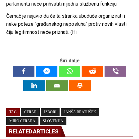
parlamentu neće prihvatiti nijednu službenu funkciju.
Černač je najavio da će ta stranka ubuduće organizirati i
neke poteze “građanskog neposluha” protiv novih vlasti
čiju legitimnost neće priznati. (Hi
Širi dalje
TAG
CERAR
IZBORI
JANŠA BRATUŠEK
MIRO CERARA
SLOVENIJA
RELATED ARTICLES