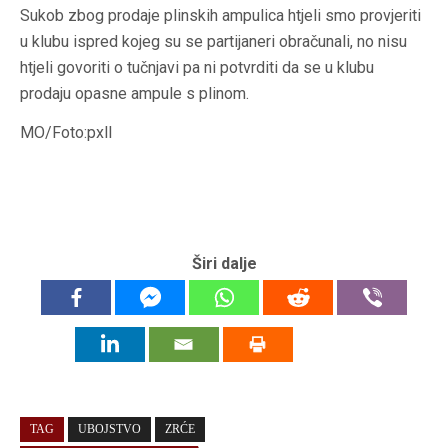
Sukob zbog prodaje plinskih ampulica htjeli smo provjeriti
u klubu ispred kojeg su se partijaneri obračunali, no nisu
htjeli govoriti o tučnjavi pa ni potvrditi da se u klubu
prodaju opasne ampule s plinom.
MO/Foto:pxll
Širi dalje
TAG
UBOJSTVO
ZRĆE