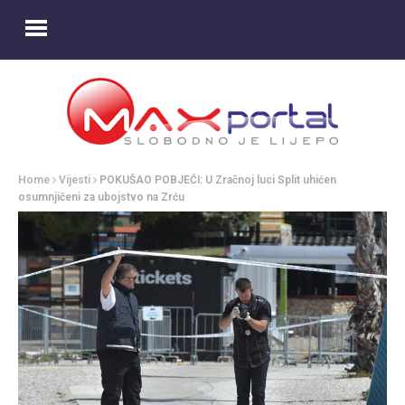
Home
Vijesti
POKUŠAO POBJEĆI: U Zračnoj luci Split uhićen
osumnjičeni za ubojstvo na Zrću