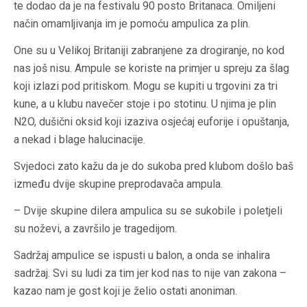
te dodao da je na festivalu 90 posto Britanaca. Omiljeni
način omamljivanja im je pomoću ampulica za plin.
One su u Velikoj Britaniji zabranjene za drogiranje, no kod
nas još nisu. Ampule se koriste na primjer u spreju za šlag
koji izlazi pod pritiskom. Mogu se kupiti u trgovini za tri
kune, a u klubu navečer stoje i po stotinu. U njima je plin
N2O, dušični oksid koji izaziva osjećaj euforije i opuštanja,
a nekad i blage halucinacije.
Svjedoci zato kažu da je do sukoba pred klubom došlo baš
između dvije skupine preprodavača ampula.
– Dvije skupine dilera ampulica su se sukobile i poletjeli
su noževi, a završilo je tragedijom.
Sadržaj ampulice se ispusti u balon, a onda se inhalira
sadržaj. Svi su ludi za tim jer kod nas to nije van zakona –
kazao nam je gost koji je želio ostati anoniman.