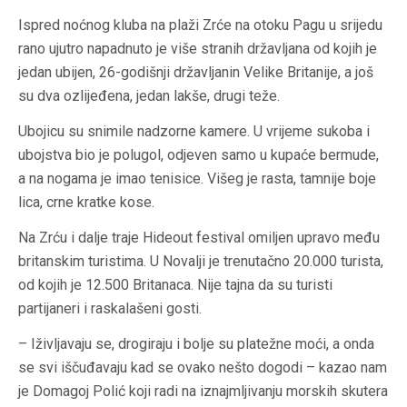
Ispred noćnog kluba na plaži Zrće na otoku Pagu u srijedu
rano ujutro napadnuto je više stranih državljana od kojih je
jedan ubijen, 26-godišnji državljanin Velike Britanije, a još
su dva ozlijeđena, jedan lakše, drugi teže.
Ubojicu su snimile nadzorne kamere. U vrijeme sukoba i
ubojstva bio je polugol, odjeven samo u kupaće bermude,
a na nogama je imao tenisice. Višeg je rasta, tamnije boje
lica, crne kratke kose.
Na Zrću i dalje traje Hideout festival omiljen upravo među
britanskim turistima. U Novalji je trenutačno 20.000 turista,
od kojih je 12.500 Britanaca. Nije tajna da su turisti
partijaneri i raskalašeni gosti.
– Iživljavaju se, drogiraju i bolje su platežne moći, a onda
se svi iščuđavaju kad se ovako nešto dogodi – kazao nam
je Domagoj Polić koji radi na iznajmljivanju morskih skutera