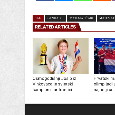
TAG
GENIJALCI
MATEMATIČARI
MATEMATI
RELATED ARTICLES
Osmogodišnji Josip iz
Hrvatski m
Vinkovaca je svjetski
olimpijadi 
šampion u aritmetici
najbolji us