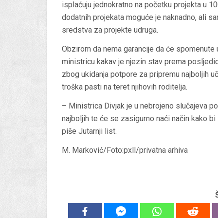
isplaćuju jednokratno na početku projekta u 100
dodatnih projekata moguće je naknadno, ali sa
sredstva za projekte udruga.
Obzirom da nema garancije da će spomenute u
ministricu kakav je njezin stav prema poslje
zbog ukidanja potpore za pripremu najboljih u
troška pasti na teret njihovih roditelja.
– Ministrica Divjak je u nebrojeno slučajeva 
najboljih te će se zasigurno naći način kako bi 
piše Jutarnji list.
M. Marković/Foto:pxll/privatna arhiva