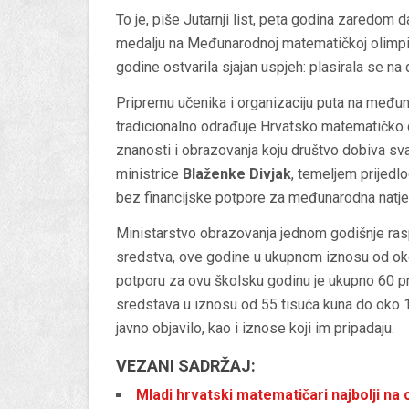
To je, piše Jutarnji list, peta godina zaredom d
medalju na Međunarodnoj matematičkoj olimpij
godine ostvarila sjajan uspjeh: plasirala se na
Pripremu učenika i organizaciju puta na među
tradicionalno odrađuje Hrvatsko matematičko 
znanosti i obrazovanja koju društvo dobiva 
ministrice
Blaženke Divjak
, temeljem prijedl
bez financijske potpore za međunarodna natje
Ministarstvo obrazovanja jednom godišnje rasp
sredstva, ove godine u ukupnom iznosu od oko 7
potporu za ovu školsku godinu je ukupno 60 pr
sredstava u iznosu od 55 tisuća kuna do oko 19
javno objavilo, kao i iznose koji im pripadaju.
VEZANI SADRŽAJ:
Mladi hrvatski matematičari najbolji na 