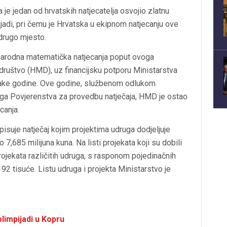
a je jedan od hrvatskih natjecatelja osvojio zlatnu
adi, pri čemu je Hrvatska u ekipnom natjecanju ove
 drugo mjesto.
narodna matematička natjecanja poput ovoga
društvo (HMD), uz financijsku potporu Ministarstva
svake godine. Ove godine, službenom odlukom
oga Povjerenstva za provedbu natječaja, HMD je ostao
canja.
isuje natječaj kojim projektima udruga dodjeljuje
,685 milijuna kuna. Na listi projekata koji su dobili
ojekata različitih udruga, s rasponom pojedinačnih
2 tisuće. Listu udruga i projekta Ministarstvo je
olimpijadi u Kopru