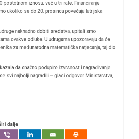
 postotnom iznosu, već u tri rate. Financiranje
mo ukoliko se do 20. prosinca povećaju lutrijska
druge naknadno dobiti sredstva, upitali smo
dicama ovakve odluke. U udrugama upozoravaju da će
čenika za međunarodna matematička natjecanja, taj dio
pokazala da snažno podupire izvrsnost i nagrađivanje
se svi najbolji nagradili – glasi odgovor Ministarstva,
Širi dalje