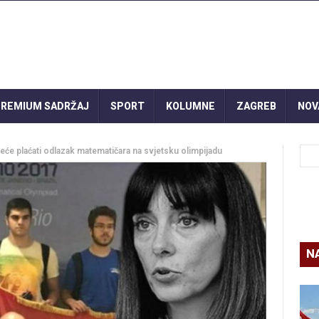
REMIUM SADRŽAJ
SPORT
KOLUMNE
ZAGREB
NOV
će plaćati odlazak matematičara na svjetsku olimpijadu
N