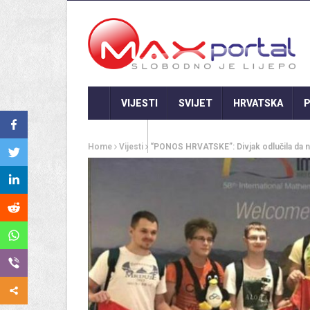
VIJESTI
SVIJET
HRVATSKA
P
GASTRO
Home
Vijesti
“PONOS HRVATSKE”: Divjak odlučila da ne