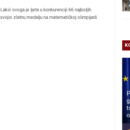
ić ovoga je ljeta u konkurenciji 66 najboljih
vojio zlatnu medalju na matematičkoj olimpijadi
K
P
g
t
o