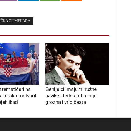
ČKA OLIMPIJADA
atematičari na
Genijalci imaju tri ružne
u Turskoj ostvarili
navike. Jedna od njih je
pjeh ikad
grozna i vrlo česta