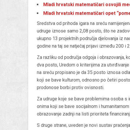
Mladi hrvatski matematičari osvojili med
Mladi hrvatski matematičari opet “pome
Sredstva od prihoda igara na sreću namijenjen
udruge iznose samo 2,08 posto, što ne zadovol
ukupno 13 projektnih područja djelovanja iz naci
godine na taj se natječaj prijavi između 200 i 
Za razliku od područja odgoja i obrazovanja, k
dva posto, Uredom o kriterijima za utvrđivanje 
na sreću propisano je da 35 posto iznosa odla
koji se bave kulturom, odnosno po četiri post
prodonose borbi protiv ovisnosti.
Za udruge koje se bave problemima osoba s in
onima koji se bave socijalnom i humanitarnom d
obrazovanje zadnji na listi prioriteta financiranj
S druge strane, uveden je novi sustav praćenj