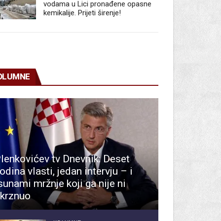
vodama u Lici pronađene opasne
kemikalije. Prijeti širenje!
OLUMNE
lenkovićev tv Dnevnik: Deset
odina vlasti, jedan intervju – i
sunami mržnje koji ga nije ni
krznuo