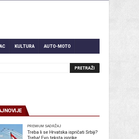
AC
KULTURA
AUTO-MOTO
AJNOVIJE
PREMIUM SADRŽAJ
Treba li se Hrvatska ispričati Srbiji?
Treba! Evo teksta isprike