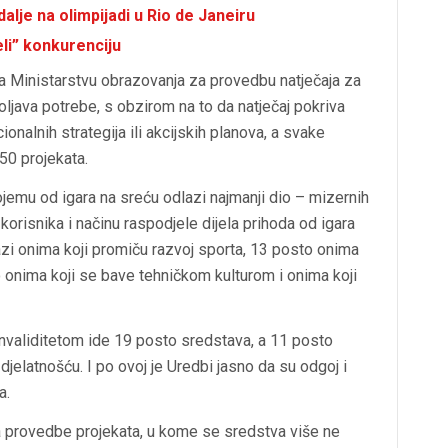
alje na olimpijadi u Rio de Janeiru
li” konkurenciju
a Ministarstvu obrazovanja za provedbu natječaja za
java potrebe, s obzirom na to da natječaj pokriva
onalnih strategija ili akcijskih planova, a svake
250 projekata.
ojemu od igara na sreću odlazi najmanji dio – mizernih
korisnika i načinu raspodjele dijela prihoda od igara
zi onima koji promiču razvoj sporta, 13 posto onima
o onima koji se bave tehničkom kulturom i onima koji
validitetom ide 19 posto sredstava, a 11 posto
jelatnošću. I po ovoj je Uredbi jasno da su odgoj i
a.
a provedbe projekata, u kome se sredstva više ne