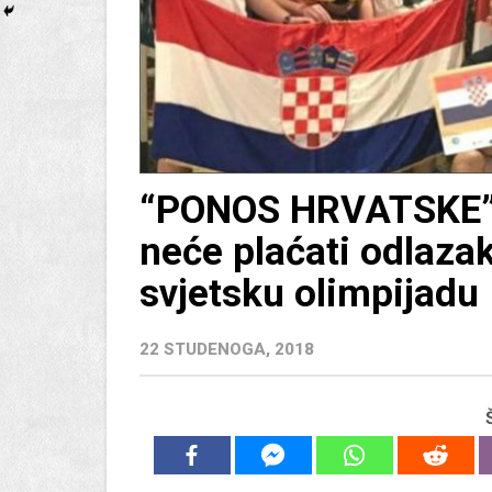
“PONOS HRVATSKE”: 
neće plaćati odlaza
svjetsku olimpijadu
22 STUDENOGA, 2018