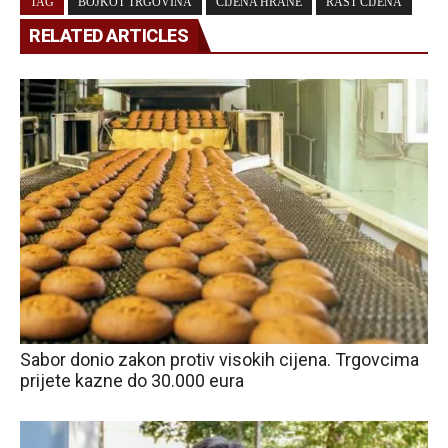
TAG
BOJKOT TRGOVINA
CIJENA HRANE
RAST CIJENA
RELATED ARTICLES
Sabor donio zakon protiv visokih cijena. Trgovcima
prijete kazne do 30.000 eura