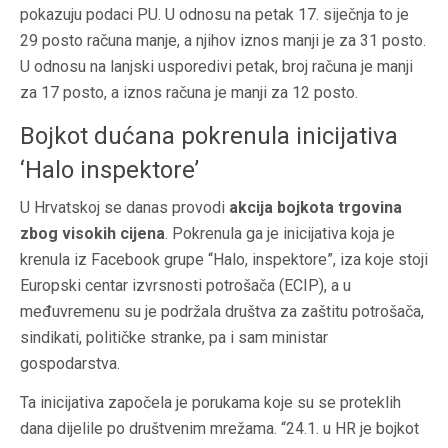
pokazuju podaci PU. U odnosu na petak 17. siječnja to je
29 posto računa manje, a njihov iznos manji je za 31 posto.
U odnosu na lanjski usporedivi petak, broj računa je manji
za 17 posto, a iznos računa je manji za 12 posto.
Bojkot dućana pokrenula inicijativa
‘Halo inspektore’
U Hrvatskoj se danas provodi
akcija bojkota trgovina
zbog visokih cijena
. Pokrenula ga je inicijativa koja je
krenula iz Facebook grupe “Halo, inspektore”, iza koje stoji
Europski centar izvrsnosti potrošača (ECIP), a u
međuvremenu su je podržala društva za zaštitu potrošača,
sindikati, političke stranke, pa i sam ministar
gospodarstva.
Ta inicijativa započela je porukama koje su se proteklih
dana dijelile po društvenim mrežama. “24.1. u HR je bojkot