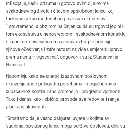
Inflacija je, kažu, prisutna u gotovo svim dijelovima
svakodnevnog života i čitavom opskrbnom lancu, koji
funkcionira kao međusobno povezani ekosustav.
“Istovremeno, s obzirom na činjenicu da su trgovci jedini u
tom ekosustavu u neposrednom i svakodnevnom kontaktu
s kupcima, shvaćamo da su upravo zbog te pozicije
njihova očekivanja i zabrinutosti najviše usmjereni upravo
prema nama – trgovcima”, odgovorili su iz Studenca na
Hinin upit.
Napominju kako se unatoč izazovnom poslovnom
okruženju trude prilagoditi potrebama i mogućnostima
kupaca kroz kontinuirane promocije i programe vjernosti.
Tako i danas, kao i obično, provode sve redovite i ranije
planirane aktivnosti.
“Smatramo da je važno osigurati uvjete u kojima svi
sudionici opskrbnog lanca mogu održivo poslovati, dok su