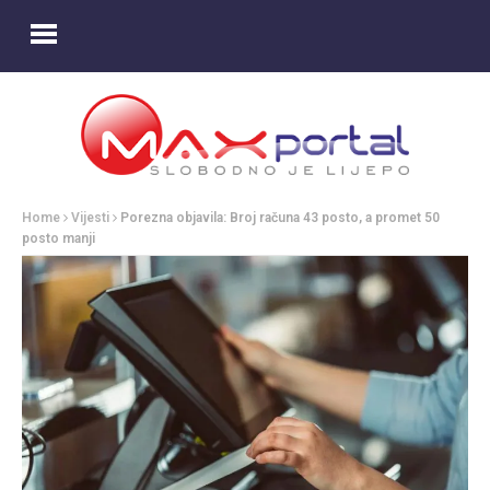
Home
Vijesti
Porezna objavila: Broj računa 43 posto, a promet 50
posto manji