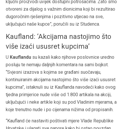
ključni proizvodi uvijek dostupni potrošačima. Zato smo
otvoreni za dijalog s važnim dionicima koji bi rezultirao
dugoročnim rješenjima i pozitivno utjecao na sve,
uključujući naše kupce”, poručili su iz Studenca.
Kaufland: ‘Akcijama nastojimo što
više izaći ususret kupcima’
U
Kauflandu
su kazali kako njihove poslovnice uredno
posluju te nemaju daljnjih komentara na sami bojkot.
“Svjesni izazova s kojima se građani suočavaju,
kontinuiranim akcijama nastojimo što više izaći ususret
kupcima”, istaknuli su iz Kauflanda navodeći kako ovog
tjedna primjerice nude više od 1.800 artikala na akciji,
uključujući i neke artikle koji su pod Vladinim mjerama, a
koje trenutno nude i po cijenama nižima od propisanih.
“Kaufland će nastaviti poštivati mjere Vlade Republike
Hrvatske i ulagati sve napore kako bi ostao pouzdan