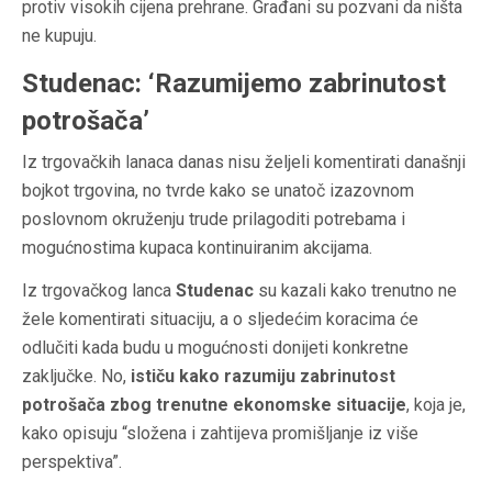
protiv visokih cijena prehrane. Građani su pozvani da ništa
ne kupuju.
Studenac: ‘Razumijemo zabrinutost
potrošača’
Iz trgovačkih lanaca danas nisu željeli komentirati današnji
bojkot trgovina, no tvrde kako se unatoč izazovnom
poslovnom okruženju trude prilagoditi potrebama i
mogućnostima kupaca kontinuiranim akcijama.
Iz trgovačkog lanca
Studenac
su kazali kako trenutno ne
žele komentirati situaciju, a o sljedećim koracima će
odlučiti kada budu u mogućnosti donijeti konkretne
zaključke. No,
ističu kako razumiju zabrinutost
potrošača zbog trenutne ekonomske situacije
, koja je,
kako opisuju “složena i zahtijeva promišljanje iz više
perspektiva”.