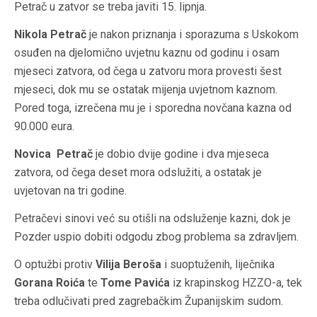
Petrač u zatvor se treba javiti 15. lipnja.
Nikola Petrač
je nakon priznanja i sporazuma s Uskokom
osuđen na djelomično uvjetnu kaznu od godinu i osam
mjeseci zatvora, od čega u zatvoru mora provesti šest
mjeseci, dok mu se ostatak mijenja uvjetnom kaznom.
Pored toga, izrečena mu je i sporedna novčana kazna od
90.000 eura.
Novica Petrač
je dobio dvije godine i dva mjeseca
zatvora, od čega deset mora odslužiti, a ostatak je
uvjetovan na tri godine.
Petračevi sinovi već su otišli na odsluženje kazni, dok je
Pozder uspio dobiti odgodu zbog problema sa zdravljem.
O optužbi protiv
Vilija Beroša
i suoptuženih, liječnika
Gorana Roića
te
Tome Pavića
iz krapinskog HZZO-a, tek
treba odlučivati pred zagrebačkim Županijskim sudom.