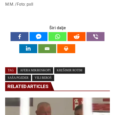
M.M. /Foto: pxll
Širi dalje
TAG
AFERA MIKROSKOPI
KREŠIMIR ROTIM
SAŠA POZDER
VILI BEROŠ
RELATED ARTICLES