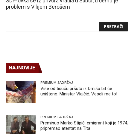
SDP-ovka se iz privora vratila u Sabor, u čemu je
problem s Vilijem Berošem
NAJNOVIJE
PREMIUM SADRŽAJ
Više od tisuću pršuta iz Drniša bit će
uništeno. Ministar Vlajčić: Veseli me to!
PREMIUM SADRŽAJ
Preminuo Marko Stipić, emigrant koji je 1974.
pripremao atentat na Tita