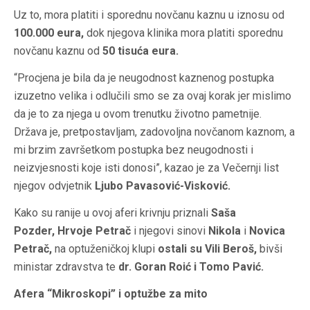
Uz to, mora platiti i sporednu novčanu kaznu u iznosu od
100.000 eura,
dok njegova klinika mora platiti sporednu
novčanu kaznu od
50 tisuća eura.
“Procjena je bila da je neugodnost kaznenog postupka
izuzetno velika i odlučili smo se za ovaj korak jer mislimo
da je to za njega u ovom trenutku životno pametnije.
Država je, pretpostavljam, zadovoljna novčanom kaznom, a
mi brzim završetkom postupka bez neugodnosti i
neizvjesnosti koje isti donosi”, kazao je za Večernji list
njegov odvjetnik
Ljubo Pavasović-Visković.
Kako su ranije u ovoj aferi krivnju priznali
Saša
Pozder,
Hrvoje Petrač
i njegovi sinovi
Nikola
i
Novica
Petrač,
na optuženičkoj klupi
ostali su Vili Beroš,
bivši
ministar zdravstva te
dr. Goran Roić i Tomo Pavić.
Afera “Mikroskopi” i optužbe za mito