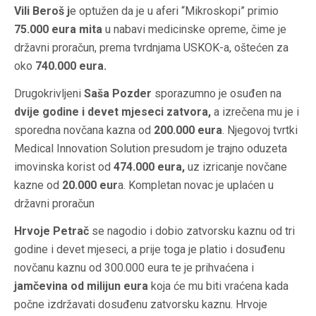
Vili Beroš j
e optužen da je u aferi “Mikroskopi” primio
75.000 eura mita
u nabavi medicinske opreme, čime je
državni proračun, prema tvrdnjama USKOK-a, oštećen za
oko
740.000 eura.
Drugokrivljeni
Saša Pozder
sporazumno je osuđen na
dvije godine i devet mjeseci zatvora,
a izrečena mu je i
sporedna novčana kazna od
200.000 eura
. Njegovoj tvrtki
Medical Innovation Solution presudom je trajno oduzeta
imovinska korist od
474.000 eura,
uz izricanje novčane
kazne od
20.000 eur
a. Kompletan novac je uplaćen u
državni proračun
Hrvoje Petrač
se nagodio i dobio zatvorsku kaznu od tri
godine i devet mjeseci, a prije toga je platio i dosuđenu
novčanu kaznu od 300.000 eura te je prihvaćena i
jamčevina od milijun eura
koja će mu biti vraćena kada
počne izdržavati dosuđenu zatvorsku kaznu. Hrvoje