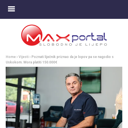
Home
Vijesti
Poznati liječnik priznao da je lopov pa se nagodio s
Uskokom. Mora platiti 150.000€