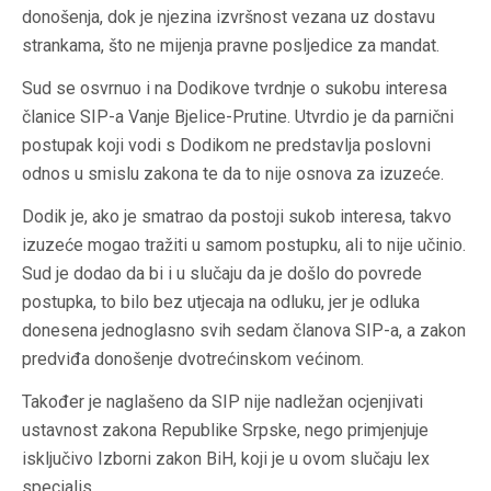
donošenja, dok je njezina izvršnost vezana uz dostavu
strankama, što ne mijenja pravne posljedice za mandat.
Sud se osvrnuo i na Dodikove tvrdnje o sukobu interesa
članice SIP-a Vanje Bjelice-Prutine. Utvrdio je da parnični
postupak koji vodi s Dodikom ne predstavlja poslovni
odnos u smislu zakona te da to nije osnova za izuzeće.
Dodik je, ako je smatrao da postoji sukob interesa, takvo
izuzeće mogao tražiti u samom postupku, ali to nije učinio.
Sud je dodao da bi i u slučaju da je došlo do povrede
postupka, to bilo bez utjecaja na odluku, jer je odluka
donesena jednoglasno svih sedam članova SIP-a, a zakon
predviđa donošenje dvotrećinskom većinom.
Također je naglašeno da SIP nije nadležan ocjenjivati
ustavnost zakona Republike Srpske, nego primjenjuje
isključivo Izborni zakon BiH, koji je u ovom slučaju lex
specialis.