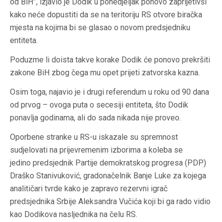
od BiH”, izjavio je Dodik u ponedjeljak ponovo zaprijetivši
kako neće dopustiti da se na teritoriju RS otvore biračka
mjesta na kojima bi se glasao o novom predsjedniku
entiteta.
Poduzme li doista takve korake Dodik će ponovo prekršiti
zakone BiH zbog čega mu opet prijeti zatvorska kazna.
Osim toga, najavio je i drugi referendum u roku od 90 dana
od prvog – ovoga puta o secesiji entiteta, što Dodik
ponavlja godinama, ali do sada nikada nije proveo.
Oporbene stranke u RS-u iskazale su spremnost
sudjelovati na prijevremenim izborima a koleba se
jedino predsjednik Partije demokratskog progresa (PDP)
Draško Stanivuković, gradonačelnik Banje Luke za kojega
analitičari tvrde kako je zapravo rezervni igrač
predsjednika Srbije Aleksandra Vučića koji bi ga rado vidio
kao Dodikova nasljednika na čelu RS.