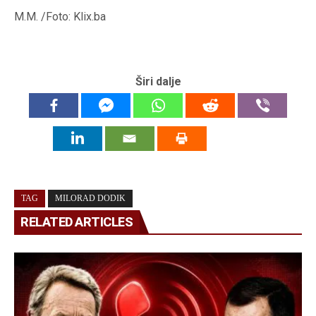
M.M. /Foto: Klix.ba
Širi dalje
TAG
MILORAD DODIK
RELATED ARTICLES