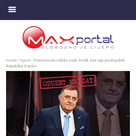
Home
Vijesti
Pravomoćna odluka suda: Dodik više nije predsjednik
Republike Srpske