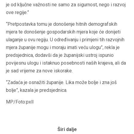
je od ključne važnosti ne samo za sigurnost, nego i razvoj
ove regije.”
“Pretpostavka tomu je donošenje hitnih demografskih
mjera te donošenje gospodarskih mjera koje će donijeti
ulaganje u ovu regiju. U određivanju i primjeni tih razvojnih
mjera županije mogu i moraju imati veću ulogu”, rekla je
predsjednica, dodavši da je županijski ustroj ispunio
povijesnu ulogu i istaknuo posebnosti naših krajeva, ali da
je sad vrijeme za nove iskorake.
“Zadaća je osnažiti županije. Lika može bolje i zna još
bolje”, kazala je predsjednica.
MP/Foto:pxll
Širi dalje