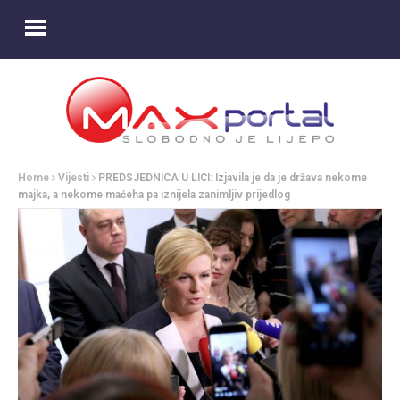
Home
Vijesti
PREDSJEDNICA U LICI: Izjavila je da je država nekome
majka, a nekome maćeha pa iznijela zanimljiv prijedlog