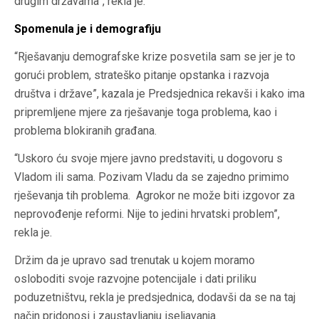
drugim državama”, rekla je.
Spomenula je i demografiju
“Rješavanju demografske krize posvetila sam se jer je to
gorući problem, strateško pitanje opstanka i razvoja
društva i države”, kazala je Predsjednica rekavši i kako ima
pripremljene mjere za rješavanje toga problema, kao i
problema blokiranih građana.
“Uskoro ću svoje mjere javno predstaviti, u dogovoru s
Vladom ili sama. Pozivam Vladu da se zajedno primimo
rješevanja tih problema. Agrokor ne može biti izgovor za
neprovođenje reformi. Nije to jedini hrvatski problem”,
rekla je.
Držim da je upravo sad trenutak u kojem moramo
osloboditi svoje razvojne potencijale i dati priliku
poduzetništvu, rekla je predsjednica, dodavši da se na taj
način pridonosi i zaustavljanju iseljavanja.