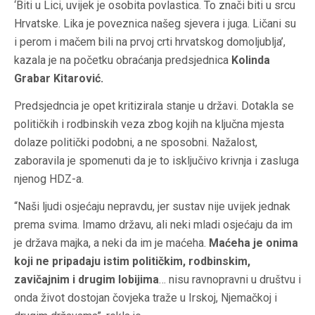
‘Biti u Lici, uvijek je osobita povlastica. To znači biti u srcu
Hrvatske. Lika je poveznica našeg sjevera i juga. Ličani su
i perom i mačem bili na prvoj crti hrvatskog domoljublja’,
kazala je na početku obraćanja predsjednica
Kolinda
Grabar Kitarović.
Predsjedncia je opet kritizirala stanje u državi. Dotakla se
političkih i rodbinskih veza zbog kojih na ključna mjesta
dolaze politički podobni, a ne sposobni. Nažalost,
zaboravila je spomenuti da je to isključivo krivnja i zasluga
njenog HDZ-a.
“Naši ljudi osjećaju nepravdu, jer sustav nije uvijek jednak
prema svima. Imamo državu, ali neki mladi osjećaju da im
je država majka, a neki da im je maćeha.
Maćeha je onima
koji ne pripadaju istim političkim, rodbinskim,
zavičajnim i drugim lobijima
… nisu ravnopravni u društvu i
onda život dostojan čovjeka traže u Irskoj, Njemačkoj i