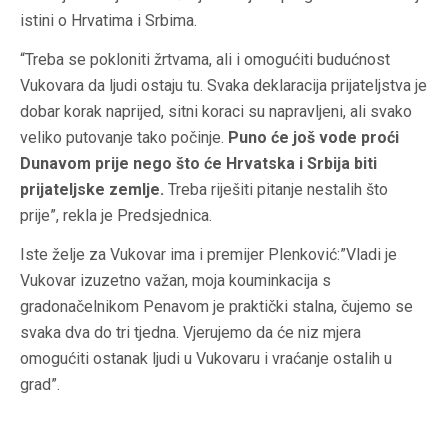
istini o Hrvatima i Srbima.
“Treba se pokloniti žrtvama, ali i omogućiti budućnost
Vukovara da ljudi ostaju tu. Svaka deklaracija prijateljstva je
dobar korak naprijed, sitni koraci su napravljeni, ali svako
veliko putovanje tako počinje.
Puno će još vode proći
Dunavom prije nego što će Hrvatska i Srbija biti
prijateljske zemlje.
Treba riješiti pitanje nestalih što
prije”, rekla je Predsjednica.
Iste želje za Vukovar ima i premijer Plenković:”Vladi je
Vukovar izuzetno važan, moja kouminkacija s
gradonačelnikom Penavom je praktički stalna, čujemo se
svaka dva do tri tjedna. Vjerujemo da će niz mjera
omogućiti ostanak ljudi u Vukovaru i vraćanje ostalih u
grad”.