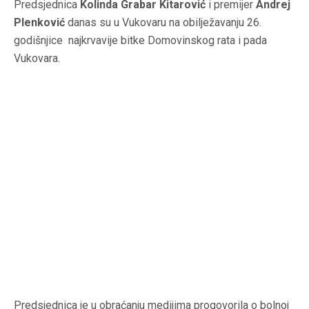
Predsjednica
Kolinda Grabar Kitarović
i premijer
Andrej
Plenković
danas su u Vukovaru na obilježavanju 26.
godišnjice najkrvavije bitke Domovinskog rata i pada
Vukovara.
Predsjednica je u obraćanju medijima progovorila o bolnoj