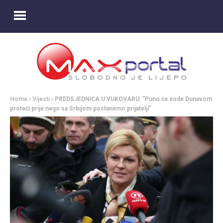
Home
Vijesti
PREDSJEDNICA U VUKOVARU: “Puno će vode Dunavom
proteći prije nego sa Srbijom postanemo prijatelji”