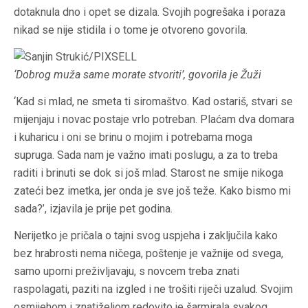
dotaknula dno i opet se dizala. Svojih pogrešaka i poraza
nikad se nije stidila i o tome je otvoreno govorila.
‘Dobrog muža same morate stvoriti’, govorila je Žuži
‘Kad si mlad, ne smeta ti siromaštvo. Kad ostariš, stvari se
mijenjaju i novac postaje vrlo potreban. Plaćam dva domara
i kuharicu i oni se brinu o mojim i potrebama moga
supruga. Sada nam je važno imati poslugu, a za to treba
raditi i brinuti se dok si još mlad. Starost ne smije nikoga
zateći bez imetka, jer onda je sve još teže. Kako bismo mi
sada?’, izjavila je prije pet godina.
Nerijetko je pričala o tajni svog uspjeha i zaključila kako
bez hrabrosti nema ničega, poštenje je važnije od svega,
samo uporni preživljavaju, s novcem treba znati
raspolagati, paziti na izgled i ne trošiti riječi uzalud. Svojim
osmijehom i znatiželjom redovito je šarmirala svakog