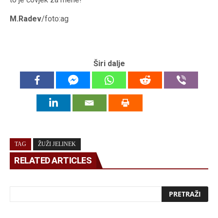
M.Radev
/foto:ag
Širi dalje
TAG
ŽUŽI JELINEK
RELATED ARTICLES