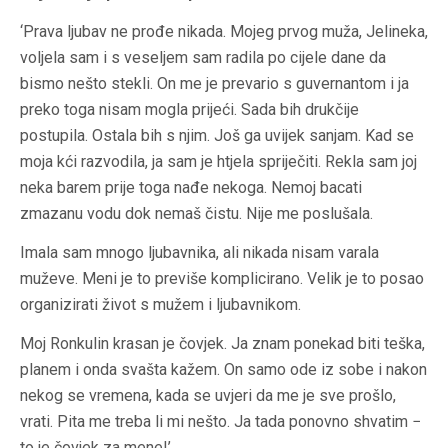
‘Prava ljubav ne prođe nikada. Mojeg prvog muža, Jelineka,
voljela sam i s veseljem sam radila po cijele dane da
bismo nešto stekli. On me je prevario s guvernantom i ja
preko toga nisam mogla prijeći. Sada bih drukčije
postupila. Ostala bih s njim. Još ga uvijek sanjam. Kad se
moja kći razvodila, ja sam je htjela spriječiti. Rekla sam joj
neka barem prije toga nađe nekoga. Nemoj bacati
zmazanu vodu dok nemaš čistu. Nije me poslušala.
Imala sam mnogo ljubavnika, ali nikada nisam varala
muževe. Meni je to previše komplicirano. Velik je to posao
organizirati život s mužem i ljubavnikom.
Moj Ronkulin krasan je čovjek. Ja znam ponekad biti teška,
planem i onda svašta kažem. On samo ode iz sobe i nakon
nekog se vremena, kada se uvjeri da me je sve prošlo,
vrati. Pita me treba li mi nešto. Ja tada ponovno shvatim −
to je čovjek za mene!’