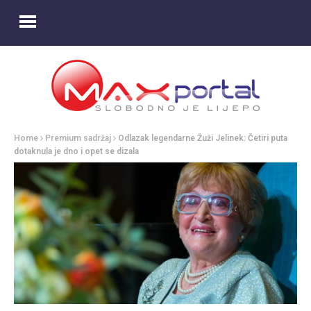
Home
Premium sadržaj
Odlazak legendarne Žuži Jelinek: Četiri puta
dotaknula je dno i opet se dizala