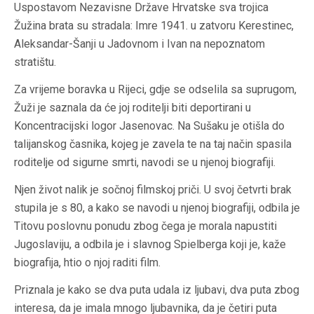
Uspostavom Nezavisne Države Hrvatske sva trojica
Žužina brata su stradala: Imre 1941. u zatvoru Kerestinec,
Aleksandar-Šanji u Jadovnom i Ivan na nepoznatom
stratištu.
Za vrijeme boravka u Rijeci, gdje se odselila sa suprugom,
Žuži je saznala da će joj roditelji biti deportirani u
Koncentracijski logor Jasenovac. Na Sušaku je otišla do
talijanskog časnika, kojeg je zavela te na taj način spasila
roditelje od sigurne smrti, navodi se u njenoj biografiji.
Njen život nalik je sočnoj filmskoj priči. U svoj četvrti brak
stupila je s 80, a kako se navodi u njenoj biografiji, odbila je
Titovu poslovnu ponudu zbog čega je morala napustiti
Jugoslaviju, a odbila je i slavnog Spielberga koji je, kaže
biografija, htio o njoj raditi film.
Priznala je kako se dva puta udala iz ljubavi, dva puta zbog
interesa, da je imala mnogo ljubavnika, da je četiri puta