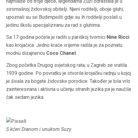
najmlađe od troje djece, legendarna Žuži odrastala je u
siromašnoj židovskoj obitelji. Njeni roditelji, oboje gluhi,
upoznali su se Budimpešti gdje su ih roditelji poslali u
jedinu školu specijaliziranu za rad s gluhima.
Sa 17 godina počela je raditi u pariškoj tvornici
Nine Ricci
kao krojačica. Jedno kraće vrijeme radila je za poznatu
modnu dizajnericu
Coco Chanel
.
Zbog početka Drugog svjetskog rata, u Zagreb se vratila
1939 godine. Po povratku je otvorila krojačku radnju u kojoj
je šivala za bogate židovske porodice. Također je bila vrlo
zainteresirana i aktivna u učenju stranih jezika pa je naučila
čak sedam jezika.
S kćeri Dianom i unukom Suzy