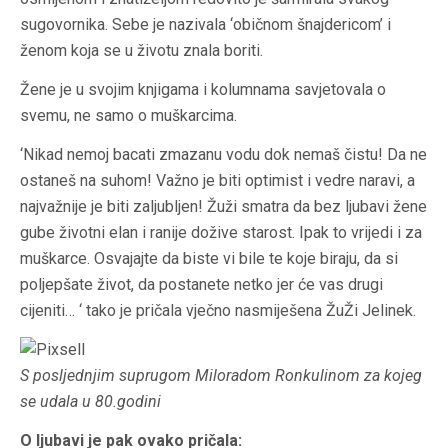
sugovornika. Sebe je nazivala ‘običnom šnajdericom’ i
ženom koja se u životu znala boriti.
Žene je u svojim knjigama i kolumnama savjetovala o
svemu, ne samo o muškarcima.
‘Nikad nemoj bacati zmazanu vodu dok nemaš čistu! Da ne
ostaneš na suhom! Važno je biti optimist i vedre naravi, a
najvažnije je biti zaljubljen! Žuži smatra da bez ljubavi žene
gube životni elan i ranije dožive starost. Ipak to vrijedi i za
muškarce. Osvajajte da biste vi bile te koje biraju, da si
poljepšate život, da postanete netko jer će vas drugi
cijeniti… ‘ tako je pričala vječno nasmiješena ŽuŽi Jelinek.
S posljednjim suprugom Miloradom Ronkulinom za kojeg
se udala u 80.godini
O ljubavi je pak ovako pričala: