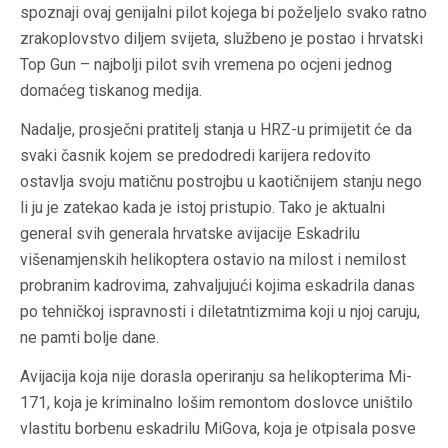
spoznaji ovaj genijalni pilot kojega bi poželjelo svako ratno
zrakoplovstvo diljem svijeta, službeno je postao i hrvatski
Top Gun – najbolji pilot svih vremena po ocjeni jednog
domaćeg tiskanog medija.
Nadalje, prosječni pratitelj stanja u HRZ-u primijetit će da
svaki časnik kojem se predodredi karijera redovito
ostavlja svoju matičnu postrojbu u kaotičnijem stanju nego
li ju je zatekao kada je istoj pristupio. Tako je aktualni
general svih generala hrvatske avijacije Eskadrilu
višenamjenskih helikoptera ostavio na milost i nemilost
probranim kadrovima, zahvaljujući kojima eskadrila danas
po tehničkoj ispravnosti i diletatntizmima koji u njoj caruju,
ne pamti bolje dane.
Avijacija koja nije dorasla operiranju sa helikopterima Mi-
171, koja je kriminalno lošim remontom doslovce uništilo
vlastitu borbenu eskadrilu MiGova, koja je otpisala posve