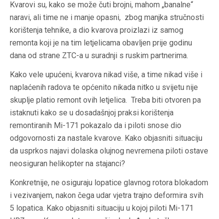
Kvarovi su, kako se može čuti brojni, mahom „banalne“
naravi, ali time ne i manje opasni, zbog manjka stručnosti
korištenja tehnike, a dio kvarova proizlazi iz samog
remonta koji je na tim letjelicama obavljen prije godinu
dana od strane ZTC-a u suradnji s ruskim partnerima.
Kako vele upućeni, kvarova nikad više, a time nikad više i
naplaćenih radova te općenito nikada nitko u svijetu nije
skuplje platio remont ovih letjelica. Treba biti otvoren pa
istaknuti kako se u dosadašnjoj praksi korištenja
remontiranih Mi-171 pokazalo da i piloti snose dio
odgovornosti za nastale kvarove. Kako objasniti situaciju
da usprkos najavi dolaska olujnog nevremena piloti ostave
neosiguran helikopter na stajanci?
Konkretnije, ne osiguraju lopatice glavnog rotora blokadom
i vezivanjem, nakon čega udar vjetra trajno deformira svih
5 lopatica. Kako objasniti situaciju u kojoj piloti Mi-171