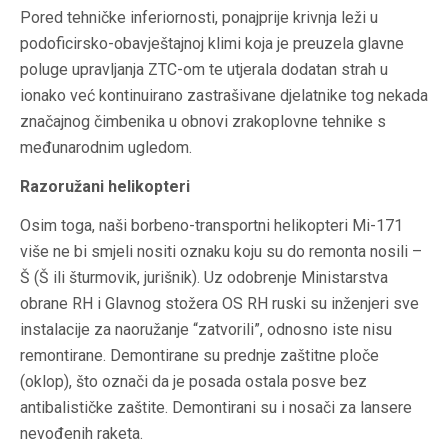
Pored tehničke inferiornosti, ponajprije krivnja leži u
podoficirsko-obavještajnoj klimi koja je preuzela glavne
poluge upravljanja ZTC-om te utjerala dodatan strah u
ionako već kontinuirano zastrašivane djelatnike tog nekada
značajnog čimbenika u obnovi zrakoplovne tehnike s
međunarodnim ugledom.
Razoružani helikopteri
Osim toga, naši borbeno-transportni helikopteri Mi-171
više ne bi smjeli nositi oznaku koju su do remonta nosili –
Š (Š ili šturmovik, jurišnik). Uz odobrenje Ministarstva
obrane RH i Glavnog stožera OS RH ruski su inženjeri sve
instalacije za naoružanje “zatvorili”, odnosno iste nisu
remontirane. Demontirane su prednje zaštitne ploče
(oklop), što označi da je posada ostala posve bez
antibalističke zaštite. Demontirani su i nosači za lansere
nevođenih raketa.