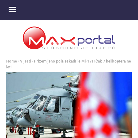
Home
Vijesti
Prizemljeno pola eskadrile Mi-171! Čak 7 helikoptera ne
leti