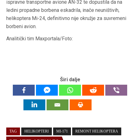
ispravne transportne avione AN-32 te dopustila da na
ledini propadne borbena eskadrila, inače neuništivih,
helikoptera Mi-24, definitivno nije okružje za suvremeni
borbeni avion.
Analitički tim Maxportala/Foto:
Širi dalje
TAG
HELIKOPTERI
MI-171
REMONT HELIKOPTERA