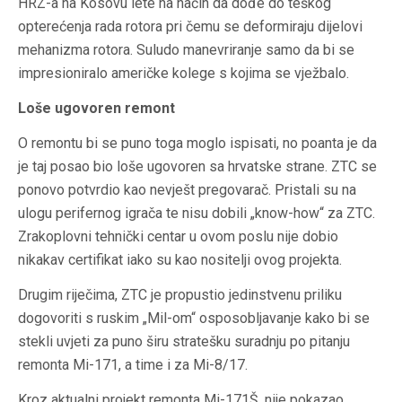
HRZ-a na Kosovu lete na način da dođe do teškog
opterećenja rada rotora pri čemu se deformiraju dijelovi
mehanizma rotora. Suludo manevriranje samo da bi se
impresioniralo američke kolege s kojima se vježbalo.
Loše ugovoren remont
O remontu bi se puno toga moglo ispisati, no poanta je da
je taj posao bio loše ugovoren sa hrvatske strane. ZTC se
ponovo potvrdio kao nevješt pregovarač. Pristali su na
ulogu perifernog igrača te nisu dobili „know-how“ za ZTC.
Zrakoplovni tehnički centar u ovom poslu nije dobio
nikakav certifikat iako su kao nositelji ovog projekta.
Drugim riječima, ZTC je propustio jedinstvenu priliku
dogovoriti s ruskim „Mil-om“ osposobljavanje kako bi se
stekli uvjeti za puno širu stratešku suradnju po pitanju
remonta Mi-171, a time i za Mi-8/17.
Kroz aktualni projekt remonta Mi-171Š, nije pokazao