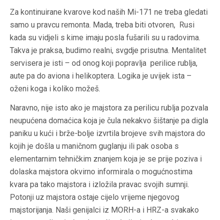
Za kontinuirane kvarove kod naših Mi-171 ne treba gledati
samo u pravcu remonta. Mada, treba biti otvoren, Rusi
kada su vidjeli s kime imaju posla fušarili su u radovima.
Takva je praksa, budimo realni, svgdje prisutna. Mentalitet
servisera je isti – od onog koji popravlja perilice rublja,
aute pa do aviona i helikoptera. Logika je uvijek ista –
oženi koga i koliko možeš.
Naravno, nije isto ako je majstora za perilicu rublja pozvala
neupućena domaćica koja je čula nekakvo šištanje pa digla
paniku u kući i brže-bolje izvrtila brojeve svih majstora do
kojih je došla u maničnom guglanju ili pak osoba s
elementarnim tehničkim znanjem koja je se prije poziva i
dolaska majstora okvirno informirala o mogućnostima
kvara pa tako majstora i izložila pravac svojih sumnji.
Potonji uz majstora ostaje cijelo vrijeme njegovog
majstorijanja. Naši genijalci iz MORH-a i HRZ-a svakako