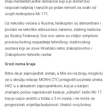
imau mentalitet jedne domaćice koji a je domet bio
raspisati natječaj i naručiti po jedan remont za svaki od
svojih helikoptera Mi-171.
Uz nekoliko večera s Rusima, helikopteri su demontirani i
poslani na nekoliko adresa bez, naravno, stalnog nadzora
po Ruskoj Federaciji. Sve ovo samo su vidljivi simptomi
procesa bolnog raspadanja tehničkog i kadrovskog
sustava koji se zove Hrvatsko ratno zrakoplovstvo i
Zrakoplovno-tehnički centar.
Sreći nema kraja
Bitno da je zapovjednik sretan, a Miš-evi na broju, mogla bi
se u okružju relacije MORH/ZTC prilagoditi poznata izreka.
HRZ-u s aktualnim zapovjednikom, koji je u karijeri
značajno počeo napredovati kada je „odradio“ irački Mi-17
koji je uspio uništiti u totalu s 5 m visine, i ne može se
prognozirati svijetlija budućnost. Unatoč ovoj bolnoj