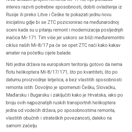
interes razviti potrebne sposobnosti, dobiti ovlaštenja iz
Rusije ili preko Litve i Češke te pokazati jednu novu
inicijativu gdje bi se ZTC pozicionirao na međunarodnoj
sceni kada su u pitanju remont i modernizacija posljednjih
inačica Mi-171. Tim više jer uskoro se bliži međuremontni
ciklus naših Mi-8/17 pa će se opet ZTC naći kako kakav
amater na početku cijele balade.
Niti jedna država na europskom teritoriju gotovo da nema
flotu helikoptera Mi-8/17/171, što po kvantiteti, što po
datumu proizvodnje letjelica, a bez vlastitih sposobnosti
remonta istih. Dovoljno je spomenuti Češku, Slovačku,
Mađarsku i Bugarsku i zaključiti kako je Hrvatska, iako po
broju ovih najpoznatijih ruskih transportnih helikoptera
jedna od vodećih država, po sposobnostima remonta,
vlastitih obučnih i strateških povezanosti, daleko na
samom začelju.