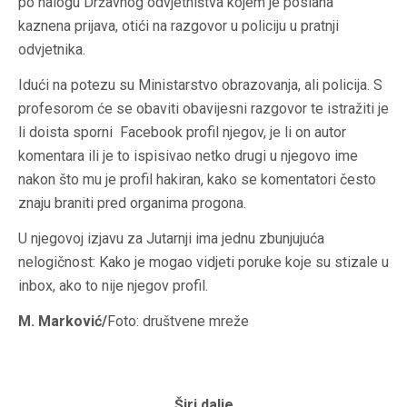
po nalogu Državnog odvjetništva kojem je poslana
kaznena prijava, otići na razgovor u policiju u pratnji
odvjetnika.
Idući na potezu su Ministarstvo obrazovanja, ali policija. S
profesorom će se obaviti obavijesni razgovor te istražiti je
li doista sporni Facebook profil njegov, je li on autor
komentara ili je to ispisivao netko drugi u njegovo ime
nakon što mu je profil hakiran, kako se komentatori često
znaju braniti pred organima progona.
U njegovoj izjavu za Jutarnji ima jednu zbunjujuća
nelogičnost: Kako je mogao vidjeti poruke koje su stizale u
inbox, ako to nije njegov profil.
M. Marković/
Foto: društvene mreže
Širi dalje