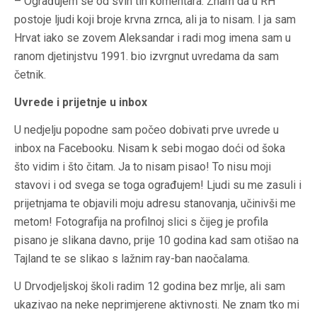
– Ograđujem se od svih tih komentara. Znam da u RH
postoje ljudi koji broje krvna zrnca, ali ja to nisam. I ja sam
Hrvat iako se zovem Aleksandar i radi mog imena sam u
ranom djetinjstvu 1991. bio izvrgnut uvredama da sam
četnik.
Uvrede i prijetnje u inbox
U nedjelju popodne sam počeo dobivati prve uvrede u
inbox na Facebooku. Nisam k sebi mogao doći od šoka
što vidim i što čitam. Ja to nisam pisao! To nisu moji
stavovi i od svega se toga ograđujem! Ljudi su me zasuli i
prijetnjama te objavili moju adresu stanovanja, učinivši me
metom! Fotografija na profilnoj slici s čijeg je profila
pisano je slikana davno, prije 10 godina kad sam otišao na
Tajland te se slikao s lažnim ray-ban naočalama.
U Drvodjeljskoj školi radim 12 godina bez mrlje, ali sam
ukazivao na neke neprimjerene aktivnosti. Ne znam tko mi