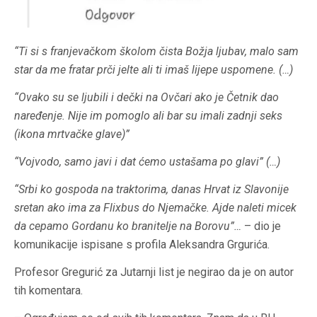
“Ti si s franjevačkom školom čista Božja ljubav, malo sam
star da me fratar prči
jelte
ali ti imaš lijepe uspomene. (…)
“Ovako su se ljubili i dečki na Ovčari ako je Četnik dao
naređenje. Nije im pomoglo ali bar su imali zadnji seks
(ikona mrtvačke glave)”
“Vojvodo, samo javi i dat ćemo ustašama po glavi” (…)
“Srbi
ko
gospoda na traktorima, danas Hrvat iz Slavonije
sretan ako ima za Flixbus do Njemačke. Ajde naleti micek
da
cepamo
Gordanu
ko
branitelje na Borovu”…
– dio je
komunikacije ispisane s profila Aleksandra Grgurića.
Profesor Gregurić za Jutarnji list je negirao da je on autor
tih komentara.