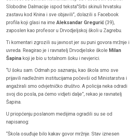
Slobodne Dalmacije ispod teksta”Srbi skinuli hrvatsku
zastavu kod Knina i sve objavili”, dolazili s Facebook
profila koji glasi na ime
Aleksandar Gregurić
(39),
zaposlen kao profesor u Drvodjeljskoj školi u Zagrebu.
Ti komentari zgrozili su javnost jer su puni govora mržnje i
uvreda. Reagirao je i ravnatelj Drvodjelske škole
Milan
Šapina
koji je bio u totalnom šoku i nevjerici.
“U šoku sam. Odmah po saznanju, kao škola smo sve
prijavili nadležnim institucijama počevši od Ministarstva i
angažirali smo odvjetničko društvo. A policija neka odradi
svoj dio posla, pa ćemo vidjeti dalje”, rekao je ravnatelj
Šapina.
U priopćenju poslanom medijima ogradili su
se
od
napisanog:
“Škola osuđuje bilo kakav govor mržnje. Stav iznesen