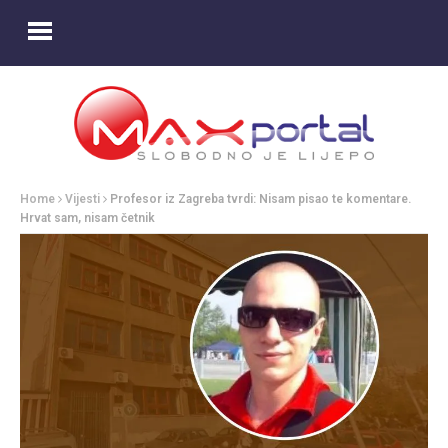
Home
Vijesti
Profesor iz Zagreba tvrdi: Nisam pisao te komentare.
Hrvat sam, nisam četnik