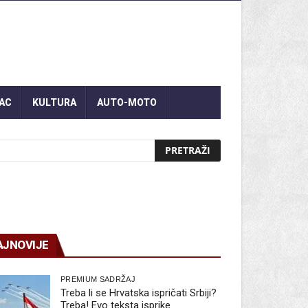
AC
KULTURA
AUTO-MOTO
AJNOVIJE
PREMIUM SADRŽAJ
Treba li se Hrvatska ispričati Srbiji?
Treba! Evo teksta isprike