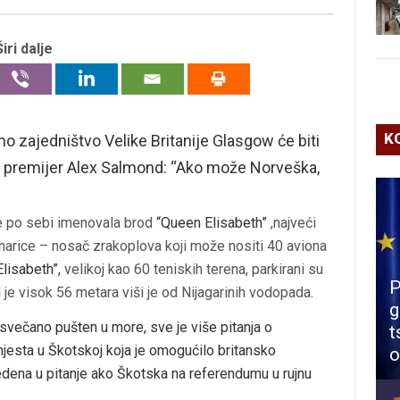
Širi dalje
K
 zajedništvo Velike Britanije Glasgow će biti
i premijer Alex Salmond: “Ako može Norveška,
 je po sebi imenovala brod
“Queen Elisabeth”
,najveći
rnarice – nosač zrakoplova koji može nositi 40 aviona
lisabeth”,
velikoj kao 60 teniskih terena, parkirani su
P
 je visok 56 metara viši je od Nijagarinih vodopada.
g
e svečano pušten u more, sve je više pitanja o
t
 mjesta u Škotskoj koja je omogućilo britansko
o
dena u pitanje ako Škotska na referendumu u rujnu