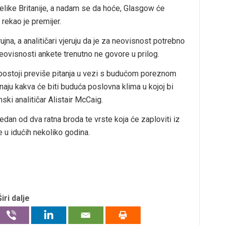
like Britanije, a nadam se da hoće, Glasgow će
 rekao je premijer.
na, a analitičari vjeruju da je za neovisnost potrebno
ovisnosti ankete trenutno ne govore u prilog.
 postoji previše pitanja u vezi s budućom poreznom
aju kakva će biti buduća poslovna klima u kojoj bi
ski analitičar Alistair McCaig.
dan od dva ratna broda te vrste koja će zaploviti iz
e u idućih nekoliko godina.
Širi dalje