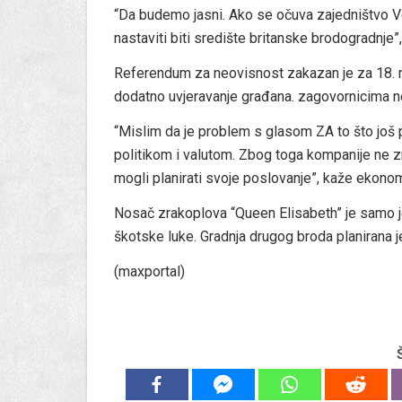
“Da budemo jasni. Ako se očuva zajedništvo Ve
nastaviti biti središte britanske brodogradnje”,
Referendum za neovisnost zakazan je za 18. ruj
dodatno uvjeravanje građana. zagovornicima ne
“Mislim da je problem s glasom ZA to što još
politikom i valutom. Zbog toga kompanije ne zn
mogli planirati svoje poslovanje”, kaže ekonom
Nosač zrakoplova “Queen Elisabeth” je samo je
škotske luke. Gradnja drugog broda planirana j
(maxportal)