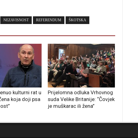
NEZAVISNOST
REFERENDUM
ŠKOTSKA
nuo kulturni rat u
Prijelomna odluka Vrhovnog
“Žena koja doji psa
suda Velike Britanije: “Čovjek
nost”
je muškarac ili žena”