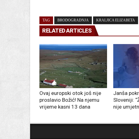
TAG
BRODOGRADNJA
KRALJICA ELIZABETA
RELATED ARTICLES
Ovaj europski otok još nije
Janša pokre
proslavio Božić! Na njemu
Sloveniji: 
vrijeme kasni 13 dana
nije umjet