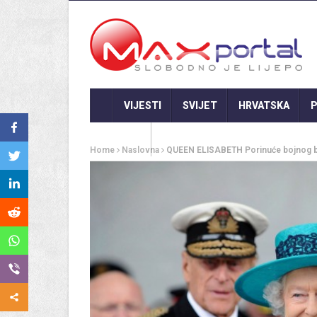
VIJESTI
SVIJET
HRVATSKA
P
GASTRO
Home
Naslovna
QUEEN ELISABETH Porinuće bojnog br