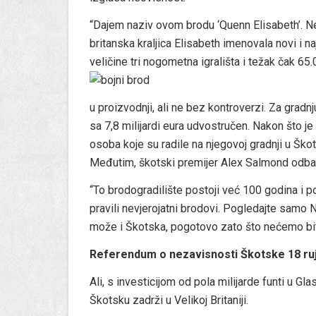
“Dajem naziv ovom brodu ‘Quenn Elisabeth’. Ne
britanska kraljica Elisabeth imenovala novi i n
veličine tri nogometna igrališta i težak čak 65.
u proizvodnji, ali ne bez kontroverzi. Za gradnj
sa 7,8 milijardi eura udvostručen. Nakon što je
osoba koje su radile na njegovoj gradnji u Ško
Međutim, škotski premijer Alex Salmond odbac
“To brodogradilište postoji već 100 godina i po
pravili nevjerojatni brodovi. Pogledajte samo 
može i Škotska, pogotovo zato što nećemo bit
Referendum o nezavisnosti Škotske 18 ru
Ali, s investicijom od pola milijarde funti u G
Škotsku zadrži u Velikoj Britaniji.