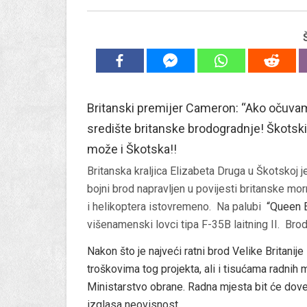
Britanski premijer Cameron: “Ako očuvamo
središte britanske brodogradnje! Škotsk
može i Škotska!!
Britanska kraljica Elizabeta Druga u Škotskoj
bojni brod napravljen u povijesti britanske mo
i helikoptera istovremeno.
Na palubi
“Queen E
višenamenski lovci tipa F-35B laitning II. Brod
Nakon što je najveći ratni brod Velike Britanij
troškovima tog projekta, ali i tisućama radnih
Ministarstvo obrane. Radna mjesta bit će dove
izglasa neovisnost.