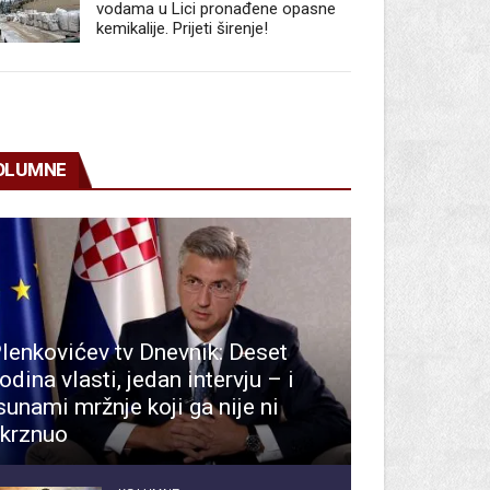
vodama u Lici pronađene opasne
kemikalije. Prijeti širenje!
OLUMNE
lenkovićev tv Dnevnik: Deset
odina vlasti, jedan intervju – i
sunami mržnje koji ga nije ni
krznuo