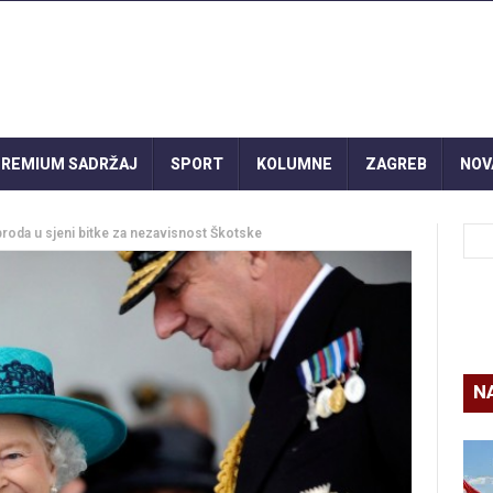
REMIUM SADRŽAJ
SPORT
KOLUMNE
ZAGREB
NOV
oda u sjeni bitke za nezavisnost Škotske
N