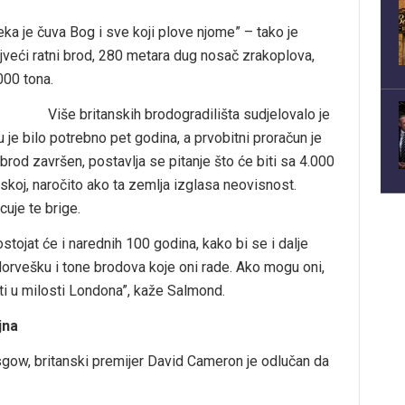
ka je čuva Bog i sve koji plove njome” – tako je
ajveći ratni brod, 280 metara dug nosač zrakoplova,
000 tona.
Više britanskih brodogradilišta sudjelovalo je
u je bilo potrebno pet godina, a prvobitni proračun je
 brod završen, postavlja se pitanje što će biti sa 4.000
tskoj, naročito ako ta zemlja izglasa neovisnost.
uje te brige.
stojat će i narednih 100 godina, kako bi se i dalje
Norvešku i tone brodova koje oni rade. Ako mogu oni,
i u milosti Londona”, kaže Salmond.
jna
lasgow, britanski premijer David Cameron je odlučan da