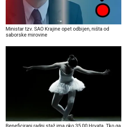
Ministar tzv. SAO Krajine opet odbijen, ništa od
saborske mirovine
Beneficirani radni staž ima oko 35.00 Hrvata. Tko ga