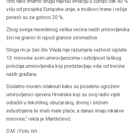
Isto tako imamo drugu najvišu inflaciju u Europi čak 40 %
višu od prosjeka Europske unije, a troškovi hrane i režija
porasli su za gotovo 20 %.
Zbog svega navedenog velika većina naših umirovljenika
živi na granici ili ispod granice siromaštva.
Stoga mi je žao što Vlada nije razumjela važnost isplate
13. mirovine svim umirovljenicima i ozbiljnost teškog
položaja umirovljenika koji predstavljaju više od trećine
naših građana.
Dodatno moram istaknuti kako su posebno ugroženi
umirovljenici sjevera Hrvatske koji su svoj radni vijek
odradili u tekstilnoj, obućarskoj, drvnoj i sličnim
industrijama te imali male plaće, a danas imaju nikakve
mirovine,“ rekla je Martinčević.
D.M. /Foto: hrt