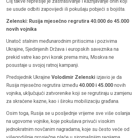
Cilj takve represije je zastrašivanje i kažnjavanje onih koji
se usude odbiti zapovijedi ili pokušaju pobjeći s bojišta.
Zelenski: Rusija mjesečno regrutira 40.000 do 45.000
novih vojnika
Unatoč stalnim međunarodnim pritiscima i pozivima
Ukrajine, Sjedinjenih Država i europskih saveznika na
prekid vatre kao prvi korak prema miru, Moskva ne
posustaje u svojoj ratnoj kampanji.
Predsjednik Ukrajine
Volodimir Zelenski
izjavio je da
Rusija mjesečno regrutira između
40.000 i 45.000
novih
vojnika, uključujući zatvorenike koji se regrutiraju u zamjenu
za skraćene kazne, kao i široku mobilizaciju građana.
Osim toga, Rusija se u posljednje vrijeme sve više oslanja
na ugovorne vojnike, koje pokušava privući visokim
jednokratnim novčanim nagradama, koje su često veće od
višegodišnje prosječne plaće u siromašnijim regijama