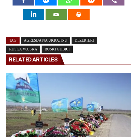
TAG
AGRESIJA NA UKRAJINU
DEZERTERI
RUSKA VOJSKA
RUSKI GUBICI
RELATED ARTICLES