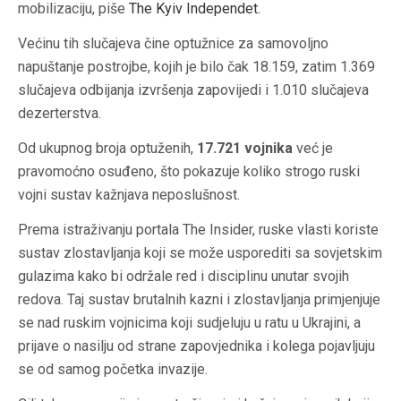
mobilizaciju, piše
The Kyiv Independet
.
Većinu tih slučajeva čine optužnice za samovoljno
napuštanje postrojbe, kojih je bilo čak 18.159, zatim 1.369
slučajeva odbijanja izvršenja zapovijedi i 1.010 slučajeva
dezerterstva.
Od ukupnog broja optuženih,
17.721 vojnika
već je
pravomoćno osuđeno, što pokazuje koliko strogo ruski
vojni sustav kažnjava neposlušnost.
Prema istraživanju portala The Insider, ruske vlasti koriste
sustav zlostavljanja koji se može usporediti sa sovjetskim
gulazima kako bi održale red i disciplinu unutar svojih
redova. Taj sustav brutalnih kazni i zlostavljanja primjenjuje
se nad ruskim vojnicima koji sudjeluju u ratu u Ukrajini, a
prijave o nasilju od strane zapovjednika i kolega pojavljuju
se od samog početka invazije.