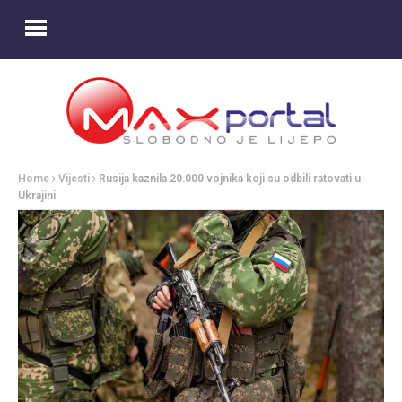
Home
Vijesti
Rusija kaznila 20.000 vojnika koji su odbili ratovati u
Ukrajini