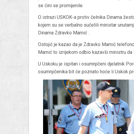
se čini se promijenile.
O istrazi USKOK-a protiv čelnika Dinama žest
kojem su se verbalno sučelili ministar unutarn
Dinama Zdravko Mamić .
Ostojić je kazao da je Zdravko Mamić telefonom
Mamić to izrijekom odbio kazavši ministru da 
U Uskoku je ispitan i osumnjičeni djelatnik Po
osumnjičenika bit će poznato hoće li Uskok proti