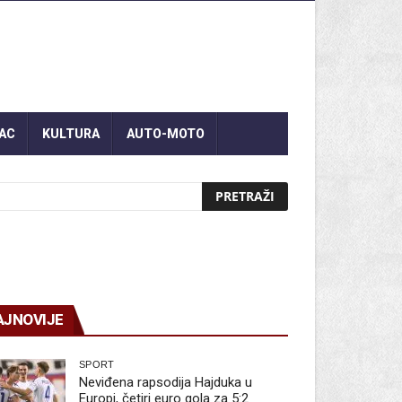
AC
KULTURA
AUTO-MOTO
AJNOVIJE
SPORT
Neviđena rapsodija Hajduka u
Europi, četiri euro gola za 5:2