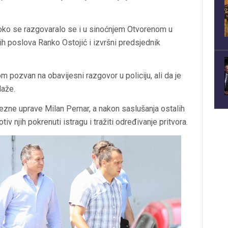
oko se razgovaralo se i u sinoćnjem Otvorenom u
jih poslova Ranko Ostojić i izvršni predsjednik
 pozvan na obavijesni razgovor u policiju, ali da je
laže.
rezne uprave Milan Pernar, a nakon saslušanja ostalih
v njih pokrenuti istragu i tražiti određivanje pritvora.