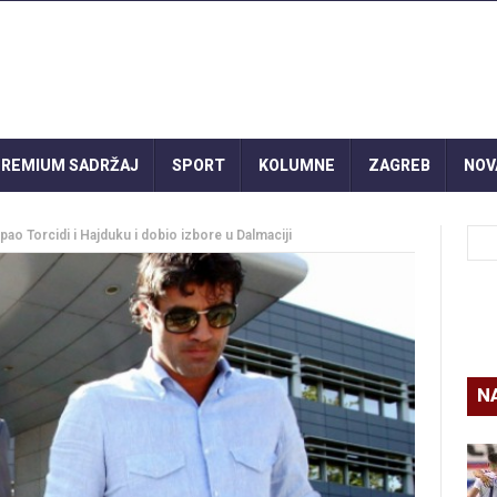
REMIUM SADRŽAJ
SPORT
KOLUMNE
ZAGREB
NOV
pao Torcidi i Hajduku i dobio izbore u Dalmaciji
N