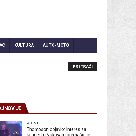
AC
KULTURA
AUTO-MOTO
AJNOVIJE
VIJESTI
Thompson objavio: Interes za
koncert u Vukovaru premašio je