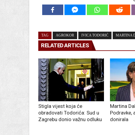
TAG
AGROKOR
IVICA TODORIĆ
MARTINA 
RELATED ARTICLES
Stigla vijest koja će
Martina Dal
obradovati Todorića: Sud u
Podravke, 
Zagrebu donio važnu odluku
donirala