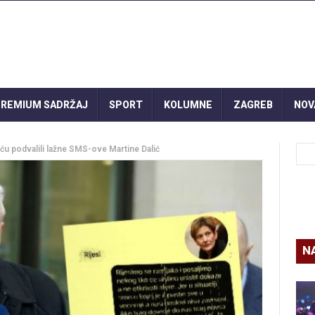
REMIUM SADRŽAJ
SPORT
KOLUMNE
ZAGREB
NOV
podvalili lažne SMS-ove Martine Dalić
N