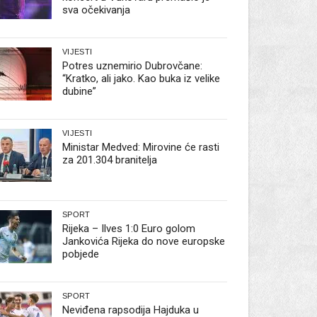
sva očekivanja
VIJESTI
Potres uznemirio Dubrovčane:
“Kratko, ali jako. Kao buka iz velike
dubine”
VIJESTI
Ministar Medved: Mirovine će rasti
za 201.304 branitelja
SPORT
Rijeka – Ilves 1:0 Euro golom
Jankovića Rijeka do nove europske
pobjede
SPORT
Neviđena rapsodija Hajduka u