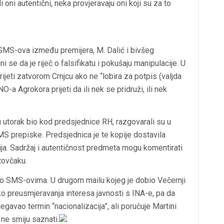
oni autentični, neka provjeravaju oni koji su za to
 SMS-ova između premijera, M. Dalić i bivšeg
i se da je riječ o falsifikatu i pokušaju manipulacije. U
rijeti zatvorom Crnjcu ako ne “lobira za potpis (valjda
-a Agrokora prijeti da ili nek se pridruži, ili nek
u utorak bio kod predsjednice RH, razgovarali su u
 SMS prepiske. Predsjednica je te kopije dostavila
ja. Sadržaj i autentičnost predmeta mogu komentirati
tovčaku.
a o SMS-ovima. U drugom mailu kojeg je dobio Večernji
 preusmjeravanja interesa javnosti s INA-e, pa da
jegavao termin “nacionalizacija”, ali poručuje Martini
 ne smiju saznati.