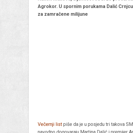
Agrokor. U spornim porukama Dalić Crnjcu 
za zamračene milijune
Večernji list
piše da je u posjedu tri takova SMS-
navodno dogovaraju Martina Dalić i premijer A