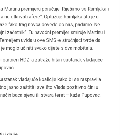
ana Martina premijeru poručuje: Riješimo se Ramljaka i
a ne otkrivati afere”. Optužuje Ramljaka što je u
i kaže “ako trag novca dovede do nas, padamo. Ne
dejni začetnik”. Tu navodni premijer smiruje Martinu i
”. Temeljem uvida u ove SMS-e stručnjaci tvrde da
o je moglo učiniti svako dijete s dva mobitela.
ski partneri HDZ-a zatraže hitan sastanak vladajuće
upovac.
stanak vladajuće koalicije kako bi se raspravila
o jasno zaštititi sve što Vlada pozitivno čini u
 način baca sjenu ili stvara teret – kaže Pupovac.
Širi dalje