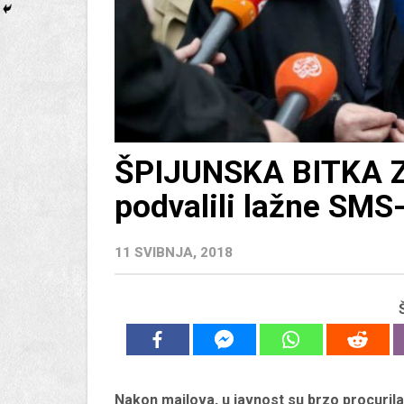
ŠPIJUNSKA BITKA Z
podvalili lažne SMS
11 SVIBNJA, 2018
Nakon mailova, u javnost su brzo procuril