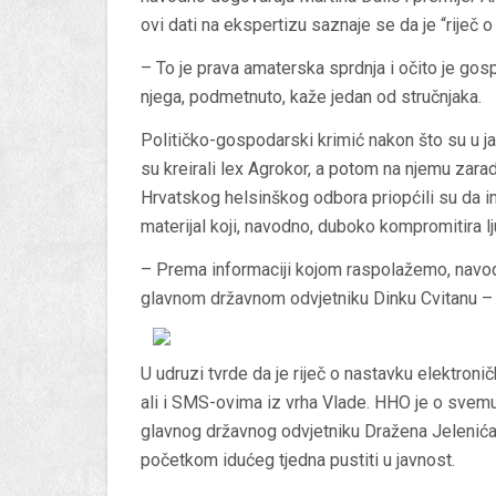
ovi dati na ekspertizu saznaje se da je “riječ 
– To je prava amaterska sprdnja i očito je gos
njega, podmetnuto, kaže jedan od stručnjaka.
Političko-gospodarski krimić nakon što su u ja
su kreirali lex Agrokor, a potom na njemu zaradi
Hrvatskog helsinškog odbora priopćili su da i
materijal koji, navodno, duboko kompromitira lj
– Prema informaciji kojom raspolažemo, navodn
glavnom državnom odvjetniku Dinku Cvitanu – 
U udruzi tvrde da je riječ o nastavku elektron
ali i SMS-ovima iz vrha Vlade. HHO je o svemu 
glavnog državnog odvjetniku Dražena Jelenića t
početkom idućeg tjedna pustiti u javnost.