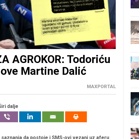
A AGROKOR: Todoriću
-ove Martine Dalić
MAXPORTAL
Širi dalje
a saznanja da postoje i SMS-ovi vezani uz aferu