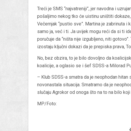
Treći je SMS “najvatreniji”, jer navodna i uzruj
pošaljimo nekog tko će uistinu uništiti dokaze, 
Večernjak “pustio sve”. Martina je zabrinuta 
samo ja, već i ti. Ja uvijek mogu reći da si ti i
poručuje da “ništa nije izgubljeno, niti gotovo
izostaju ključni dokazi da je prepiska prava, T
No, bez obzira, to je bilo dovoljno da koalicij
koalicije, a oglasio se i šef SDSS-a Milorad P
– Klub SDSS-a smatra da je neophodan hitan sa
novonastala situacija. Smatramo da je neophodn
slučaju Agrokor od onoga što na to na bilo koji
MP/Foto: