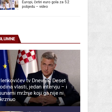
Europi, četiri euro gola za 5:2
pobjedu – video
OLUMNE
lenkovićev tv Dnevnik: Deset
odina vlasti, jedan intervju – i
sunami mržnje koji ga nije ni
krznuo