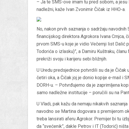
– Ja te SMS-ove imam tu pred sobom, a jesu li 
nadležni, kaže Ivan Zvonimir Čičak iz HHO-a.
No, nakon prvih saznanja o sadržaju navodnih
financijskog direktora Agrokora Ivana Crnjca, čin
prvom SMS-u koje je vidio Večernji list Dalić p
Todorića o izlasku)”, a Damiru Kuštraku, članu NO
prekriži svoju i karijeru sebi bližnjih.
U Uredu predsjednice potvrdili su da je Čičak 
četiri oka, a Čičak joj je donio kopije e-mail i
DORH-u. – Potvrđujemo da je zaprimljena kopi
samo nadležne institucije – poručili su na Pan
U Vladi, pak kažu da nemaju nikakvih saznanj
navodno se Martina dogovara s premijerom oko
treba lansirati aferu Agrokor. Premijer bi tu izb
da “svećenik”, dakle Petrov i IT (Todorić) ništa