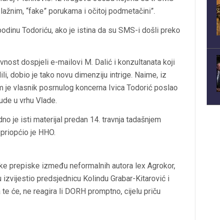
o lažnim, “fake” porukama i očitoj podmetačini”.
podinu Todoriću, ako je istina da su SMS-i došli preko
vnost dospjeli e-mailovi M. Dalić i konzultanata koji
li, dobio je tako novu dimenziju intrige. Naime, iz
m je vlasnik posrnulog koncerna Ivica Todorić poslao
ude u vrhu Vlade.
o je isti materijal predan 14. travnja tadašnjem
priopćio je HHO.
ičke prepiske između neformalnih autora lex Agrokor,
izvijestio predsjednicu Kolindu Grabar-Kitarović i
e će, ne reagira li DORH promptno, cijelu priču