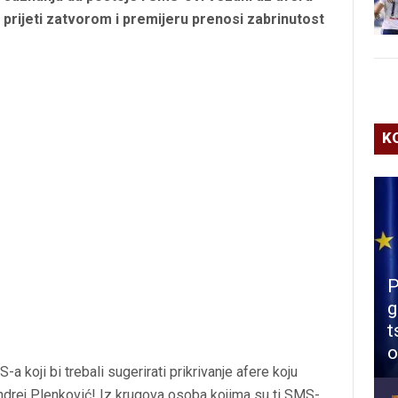
prijeti zatvorom i premijeru prenosi zabrinutost
K
P
g
t
o
a koji bi trebali sugerirati prikrivanje afere koju
ndrej Plenković! Iz krugova osoba kojima su ti SMS-