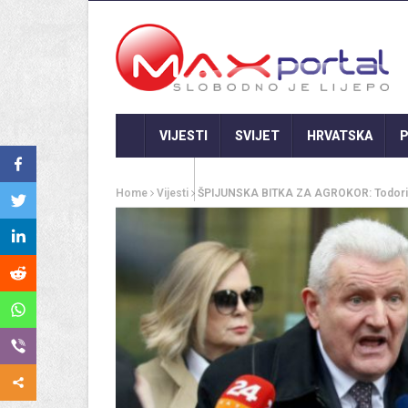
VIJESTI
SVIJET
HRVATSKA
P
GASTRO
Home
Vijesti
ŠPIJUNSKA BITKA ZA AGROKOR: Todoriću 