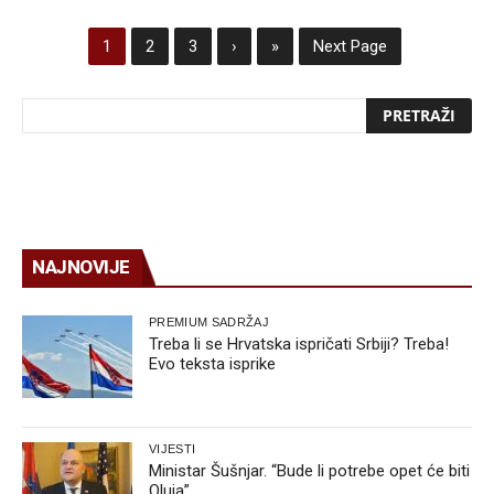
1
2
3
›
»
Next Page
NAJNOVIJE
PREMIUM SADRŽAJ
Treba li se Hrvatska ispričati Srbiji? Treba!
Evo teksta isprike
VIJESTI
Ministar Šušnjar. “Bude li potrebe opet će biti
Oluja”