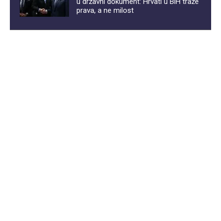
u državni dokument: Hrvati u BiH traže
prava, a ne milost