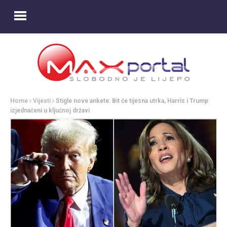
Home
Vijesti
Stigle nove ankete: Bit će tijesna utrka, Harris i Trump
izjednačeni u ključnoj državi