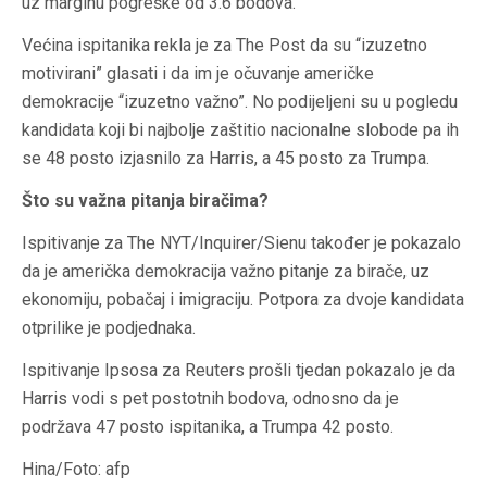
uz marginu pogreške od 3.6 bodova.
Većina ispitanika rekla je za The Post da su “izuzetno
motivirani” glasati i da im je očuvanje američke
demokracije “izuzetno važno”. No podijeljeni su u pogledu
kandidata koji bi najbolje zaštitio nacionalne slobode pa ih
se 48 posto izjasnilo za Harris, a 45 posto za Trumpa.
Što su važna pitanja biračima?
Ispitivanje za The NYT/Inquirer/Sienu također je pokazalo
da je američka demokracija važno pitanje za birače, uz
ekonomiju, pobačaj i imigraciju. Potpora za dvoje kandidata
otprilike je podjednaka.
Ispitivanje Ipsosa za Reuters prošli tjedan pokazalo je da
Harris vodi s pet postotnih bodova, odnosno da je
podržava 47 posto ispitanika, a Trumpa 42 posto.
Hina/Foto: afp