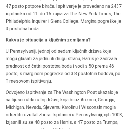
47 posto potpore birača. Ispitivanje je provedeno na 2437
ispitanika od 11. do 16. rujna za The New York Times, The
Philadelphia Inquirer i Siena College. Margina pogreške je
3 postotna boda.
Kakva je situacija u ključnim zemljama?
U Pennsylvaniji, jednoj od sedam ključnih država koje
mogu glasati za jednu ili drugu stranu, Harris je zadržala
prednost od četiri postotna boda i vodi s 50 prema 46
posto, s marginom pogreške od 3.8 postotnih bodova, po
Timesovom ispitivanju.
Odvojeno ispitivanje za The Washington Post ukazalo je
na tijesnu utrku u toj državi, koja bi uz Arizonu, Georgiju,
Michigan, Nevadu, Sjevernu Karolinu i Wisconsin mogla
odrediti rezultat zbora. Ispitanici u Pennsylvaniji, njih 1003,
izjasnili su se 48 posto za Harris, a 47 posto za Trumpa,