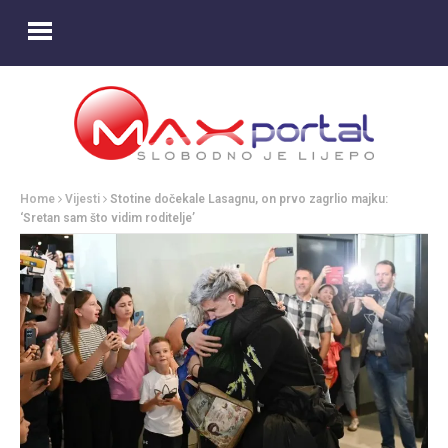
Home
Vijesti
Stotine dočekale Lasagnu, on prvo zagrlio majku:
‘Sretan sam što vidim roditelje’