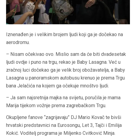
Iznenađen je i velikim brojem ljudi koji ga je dočekao na
aerodromu.
– Nisam očekivao ovo. Mislio sam da će biti dvadesetak
ljudi ovdje i puno na trgu, rekao je Baby Lasagna. Već u
zračnoj luci dočekao ga je velik broj obožavatelja, a Baby
Lasagna u panoramskom autobusu krenuo je prema Trgu
bana Jelačića na kojem ga očekuje mnoštvo ljudi.
– Ja sam najsretnija majka na svijetu, poručila je mama
Marija tijekom vožnje prema zagrebačkom Trgu.
Okupljene fanove “zagrijavaju” DJ Mario Kovač te bivši
hrvatski predstavnici na Eurosongu, Let 3, Tajči i Emilija
Kokić. Voditelj programa je Miljenko Cvitković Minja.