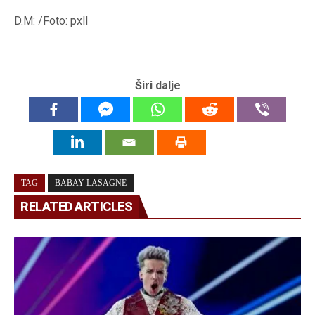
D.M: /Foto: pxll
Širi dalje
TAG
BABAY LASAGNE
RELATED ARTICLES