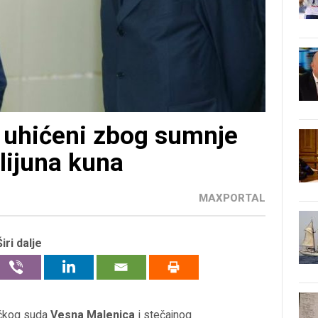
 uhićeni zbog sumnje
lijuna kuna
MAXPORTAL
Širi dalje
ačkog suda
Vesna Malenica
i stečajnog