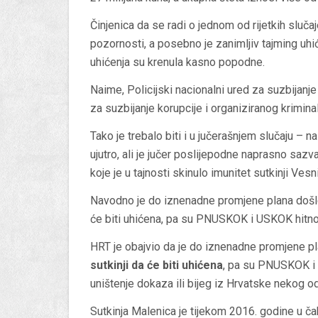
Činjenica da se radi o jednom od rijetkih sluč
pozornosti, a posebno je zanimljiv tajming uhić
uhićenja su krenula kasno popodne.
Naime, Policijski nacionalni ured za suzbijanj
za suzbijanje korupcije i organiziranog krimina
Tako je trebalo biti i u jučerašnjem slučaju –
ujutro, ali je jučer poslijepodne naprasno sa
koje je u tajnosti skinulo imunitet sutkinji Ves
Navodno je do iznenadne promjene plana došlo 
će biti uhićena, pa su PNUSKOK i USKOK hitno k
HRT je obajvio da je do iznenadne promjene pl
sutkinji
da će biti uhićena
, pa su PNUSKOK i U
uništenje dokaza ili bijeg iz Hrvatske nekog o
Sutkinja Malenica je tijekom 2016. godine u ča