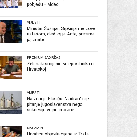
pobjedu – video
VIJESTI
Ministar Šušnjar: Srpkinja me zove
ustašom, djed joj je Ante, prezime
joj znate
PREMIUM SADRŽAJ
Zelenski smijenio veleposlanika u
Hrvatskoj
VIJESTI
Na znanje Klasiću: “Jadran” nije
pitanje jugoslavenstva nego
sukcesije vojne imovine
MAGAZIN
Hrvatica objavila cijene iz Trsta,