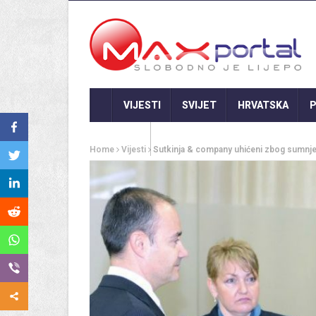
VIJESTI
SVIJET
HRVATSKA
P
GASTRO
Home
Vijesti
Sutkinja & company uhićeni zbog sumnje 