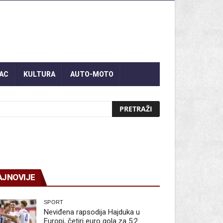
AC
KULTURA
AUTO-MOTO
AJNOVIJE
SPORT
Neviđena rapsodija Hajduka u
Europi, četiri euro gola za 5:2