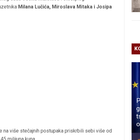
uzetnika
Milana Lučića, Miroslava Mitaka i Josipa
K
P
g
t
o
na više stečajnih postupaka priskrbili sebi više od
 45 milijuna kuna.