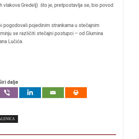
h vlakova Gredelj) što je, pretpostavlja se, bio povod
 bi pogodovali pojedinim strankama u stečajnim
minju se različiti stečajni postupci – od Glumina
ana Lučića.
Širi dalje
ALENICA