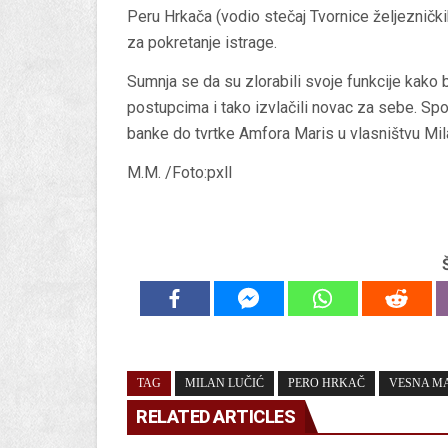
Peru Hrkača (vodio stečaj Tvornice željeznički
za pokretanje istrage.
Sumnja se da su zlorabili svoje funkcije kako
postupcima i tako izvlačili novac za sebe. Spo
banke do tvrtke Amfora Maris u vlasništvu Mil
M.M. /Foto:pxll
TAG
MILAN LUČIĆ
PERO HRKAČ
VESNA M
RELATED ARTICLES