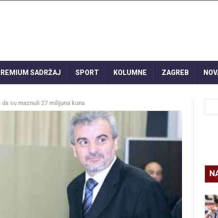
REMIUM SADRŽAJ
SPORT
KOLUMNE
ZAGREB
NOV
da su maznuli 27 milijuna kuna
N