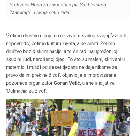
Protivnici Hoda za život oblijepili Split letcima:
‘Marširajte u svoja četiri zida!
‘Želimo društvo u kojemu će život u svakoj svojoj fazi biti
nepovrediv, želimo kulturu života, a ne smrti. Želimo
društvo bez diskriminacije, a to se radi najugroženijoj
skupini ljudi, nerođenoj djeci. To što su maleni, skriveni u
maternici i mlađi od deset tjedana ne daje nikome za
pravo da im prekine život’, objavio je s improvizirane
pozornice organizator
Goran Velić,
u ime inicijative
‘Dalmacija za život’.