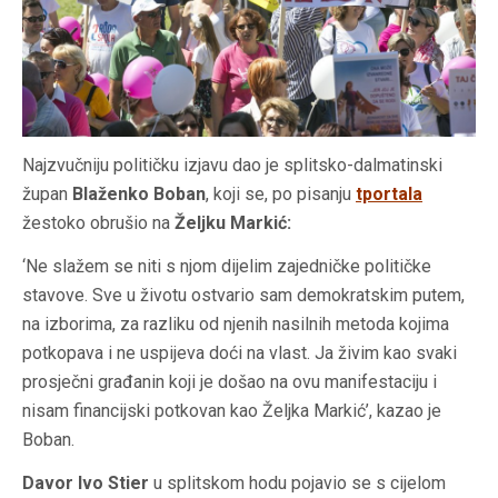
Najzvučniju političku izjavu dao je splitsko-dalmatinski
župan
Blaženko Boban
, koji se, po pisanju
tportala
žestoko obrušio na
Željku Markić:
‘Ne slažem se niti s njom dijelim zajedničke političke
stavove. Sve u životu ostvario sam demokratskim putem,
na izborima, za razliku od njenih nasilnih metoda kojima
potkopava i ne uspijeva doći na vlast. Ja živim kao svaki
prosječni građanin koji je došao na ovu manifestaciju i
nisam financijski potkovan kao Željka Markić’, kazao je
Boban.
Davor Ivo Stier
u splitskom hodu pojavio se s cijelom