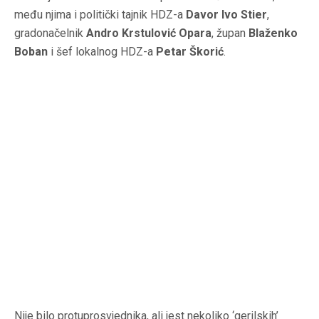
među njima i politički tajnik HDZ-a
Davor Ivo Stier
,
gradonačelnik
Andro Krstulović Opara
, župan
Blaženko
Boban
i šef lokalnog HDZ-a
Petar Škorić
.
Nije bilo protuprosvjednika, ali jest nekoliko ‘gerilskih’