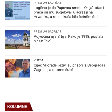
PREMIUM SADRŽAJ
Logično je da Pupovcu smeta ‘Oluja’: otac i
braća su mu sudjelovali u agresiji na
Hrvatsku, a rodna kuća bila četnički štab!
PREMIUM SADRŽAJ
Vojvodina nije Srbija. Kako je 1918. postala
njezin “dio”
VIJESTI
Ćipe: Milorade, jezivi su prizori iz Beograda i
Zagreba, a o tome šutiš
KOLUMNE