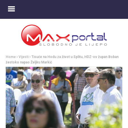
Home
Vijesti
Tisuće na Hodu za život u Splitu, HDZ-ov župan Boban
žestoko napao Željku Markić