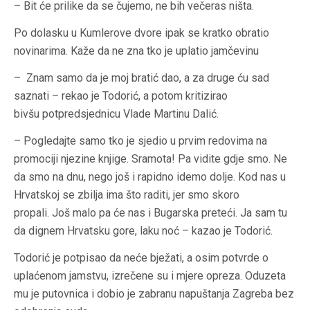
– Bit će prilike da se čujemo, ne bih večeras ništa.
Po dolasku u Kumlerove dvore ipak se kratko obratio
novinarima. Kaže da ne zna tko je uplatio jamčevinu
– Znam samo da je moj bratić dao, a za druge ću sad
saznati – rekao je Todorić, a potom kritizirao
bivšu potpredsjednicu Vlade Martinu Dalić.
– Pogledajte samo tko je sjedio u prvim redovima na
promociji njezine knjige. Sramota! Pa vidite gdje smo. Ne
da smo na dnu, nego još i rapidno idemo dolje. Kod nas u
Hrvatskoj se zbilja ima što raditi, jer smo skoro
propali. Još malo pa će nas i Bugarska preteći. Ja sam tu
da dignem Hrvatsku gore, laku noć – kazao je Todorić.
Todorić je potpisao da neće bježati, a osim potvrde o
uplaćenom jamstvu, izrečene su i mjere opreza. Oduzeta
mu je putovnica i dobio je zabranu napuštanja Zagreba bez