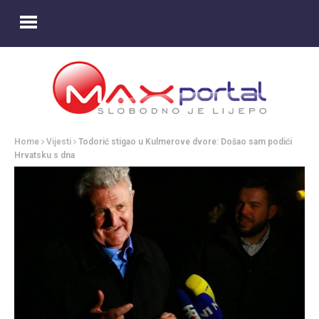
Home
Vijesti
Todorić stigao u Kulmerove dvore: Došao sam podići
Hrvatsku s dna