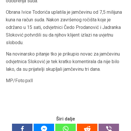
odobrenja suda.
Obrana Ivice Todorića uplatila je jamčevinu od 7,5 milijuna
kuna na račun suda. Nakon završenog ročišta koje je
održano u 15 sati, odvjetnici Čedo Prodanović i Jadranka
Sloković potvrdili su da njihov klijent izlazi na uvjetnu
slobodu.
Na novinarsko pitanje tko je prikupio novac za jamčevinu
odvjetnica Sloković je tek kratko komentirala da nije bilo
lako, da su prijatelji skupljali jamčevinu tri dana.
MP/Foto:pxll
Širi dalje