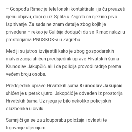
– Gospođa Rimac je telefonski kontaktirala i ja ću preuzeti
njenu objavu, doći ću iz Splita u Zagreb na njezino prvo
ispitivanje. Za sada ne znam detalje zbog kojih je
privedena – rekao je Gulišija dodajući da se Rimac nalazi u
prostorijama PNUSKOK-a u Zagrebu.
Mediji su jutros izvijestili kako je zbog gospodarskih
malverzacija uhićen predsjednik uprave Hrvatskih šuma
Krunoslav Jakupčić, ali i da policija provodi radnje prema
većem broju osoba.
Predsjednik uprave Hrvatskih šuma
Krunoslav Jakupčić
uhićen je u petak ujutro. Jakopčić je odveden iz prostorija
Hrvatskih šuma. Uz njega je bilo nekoliko policijskih
službenika u civilu.
Sumnjiči ga se za zlouporabu položaja i ovlasti te
trgovanje utjecajem.