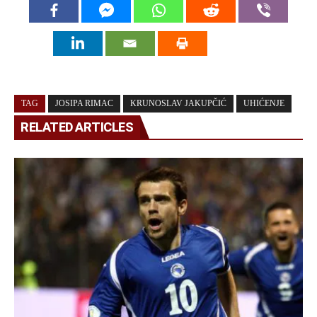
TAG
JOSIPA RIMAC
KRUNOSLAV JAKUPČIĆ
UHIĆENJE
RELATED ARTICLES