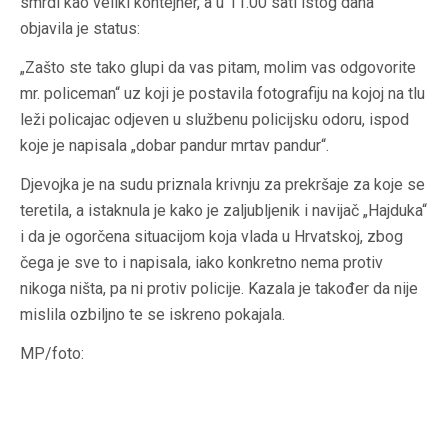
smrdi kao veliki kontejner, a u 11.00 sati istog dana
objavila je status:
„Zašto ste tako glupi da vas pitam, molim vas odgovorite
mr. policeman“ uz koji je postavila fotografiju na kojoj na tlu
leži policajac odjeven u službenu policijsku odoru, ispod
koje je napisala „dobar pandur mrtav pandur“.
Djevojka je na sudu priznala krivnju za prekršaje za koje se
teretila, a istaknula je kako je zaljubljenik i navijač „Hajduka“
i da je ogorčena situacijom koja vlada u Hrvatskoj, zbog
čega je sve to i napisala, iako konkretno nema protiv
nikoga ništa, pa ni protiv policije. Kazala je također da nije
mislila ozbiljno te se iskreno pokajala.
MP/foto: