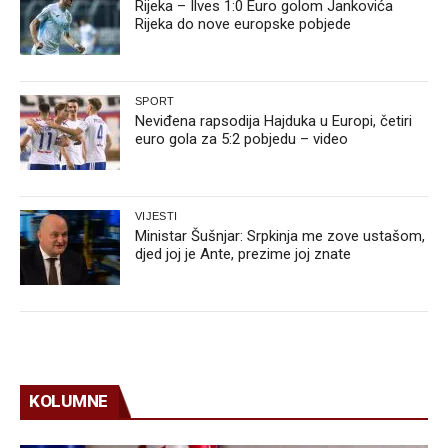
Rijeka – Ilves 1:0 Euro golom Jankovića
Rijeka do nove europske pobjede
SPORT
Neviđena rapsodija Hajduka u Europi, četiri
euro gola za 5:2 pobjedu – video
VIJESTI
Ministar Šušnjar: Srpkinja me zove ustašom,
djed joj je Ante, prezime joj znate
KOLUMNE