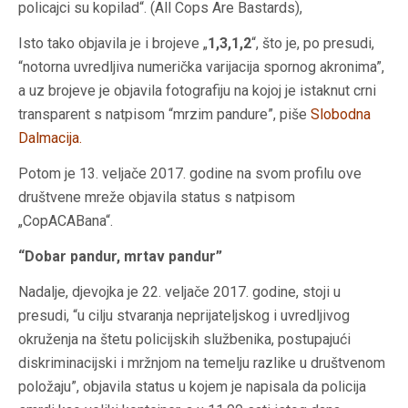
policajci su kopilad“. (All Cops Are Bastards),
Isto tako objavila je i brojeve „
1,3,1,2
“, što je, po presudi,
“notorna uvredljiva numerička varijacija spornog akronima”,
a uz brojeve je objavila fotografiju na kojoj je istaknut crni
transparent s natpisom “mrzim pandure”, piše
Slobodna
Dalmacija.
Potom je 13. veljače 2017. godine na svom profilu ove
društvene mreže objavila status s natpisom
„CopACABana“.
“Dobar pandur, mrtav pandur”
Nadalje, djevojka je 22. veljače 2017. godine, stoji u
presudi, “u cilju stvaranja neprijateljskog i uvredljivog
okruženja na štetu policijskih službenika, postupajući
diskriminacijski i mržnjom na temelju razlike u društvenom
položaju”, objavila status u kojem je napisala da policija