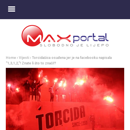
Home
Vijesti
Torcidašica osuđena jer je na facebooku napisala
“1,3,1,2,”! Znate li što to znači!?