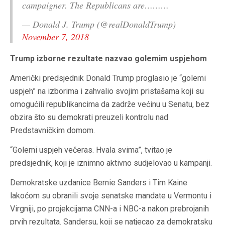
campaigner. The Republicans are………
— Donald J. Trump (@realDonaldTrump)
November 7, 2018
Trump izborne rezultate nazvao golemim uspjehom
Američki predsjednik Donald Trump proglasio je “golemi
uspjeh” na izborima i zahvalio svojim pristašama koji su
omogućili republikancima da zadrže većinu u Senatu, bez
obzira što su demokrati preuzeli kontrolu nad
Predstavničkim domom.
“Golemi uspjeh večeras. Hvala svima”, tvitao je
predsjednik, koji je iznimno aktivno sudjelovao u kampanji.
Demokratske uzdanice Bernie Sanders i Tim Kaine
lakoćom su obranili svoje senatske mandate u Vermontu i
Virgniji, po projekcijama CNN-a i NBC-a nakon prebrojanih
prvih rezultata. Sandersu, koji se natjecao za demokratsku