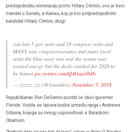
predsjedničku nominaciju protiv Hillary Clinton, ovo je treći
mandat u Senatu, a Kaineu, koji je bio potpredsjednički
kandidat Hillary Clinton, drugi.
you lost 5 gov seats and 28 congress seats and
MANY sate congress+senates and many local
seats the blue wave was real the senate was
wasted energy but the decks stacked for 2020 to
be honest
pic.twitter.com/Q4GaaylbDy
— zzzzzz..zzz (@Guarders)
November 7, 2018
Republikanac Ron DeSantis postat će idući guverner
Floride. Vodila se tijesna borba između njega i Andrewa
Gilluma, kojega su mnogi uspoređivali s Barackom
Obamom.
“Najbolji dani za nas tek dolaze”, rekao je Beto O´Rourke