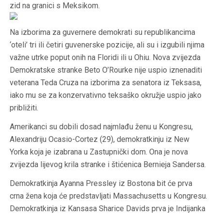
zid na granici s Meksikom.
Na izborima za guvernere demokrati su republikancima
‘oteli’ tri ili četiri guvenerske pozicije, ali su i izgubili njima
važne utrke poput onih na Floridi ili u Ohiu. Nova zvijezda
Demokratske stranke Beto O’Rourke nije uspio iznenaditi
veterana Teda Cruza na izborima za senatora iz Teksasa,
iako mu se za konzervativno teksaško okružje uspio jako
približiti.
Amerikanci su dobili dosad najmlađu ženu u Kongresu,
Alexandriju Ocasio-Cortez (29), demokratkinju iz New
Yorka koja je izabrana u Zastupnički dom. Ona je nova
zvijezda lijevog krila stranke i štićenica Bernieja Sandersa.
Demokratkinja Ayanna Pressley iz Bostona bit će prva
crna žena koja će predstavljati Massachusetts u Kongresu.
Demokratkinja iz Kansasa Sharice Davids prva je Indijanka