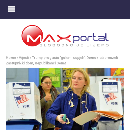
Home
Vijesti
Trump proglasio ‘golemi uspjeh’: Demokrati preuzeli
Zastupnički dom, Republikanci Senat