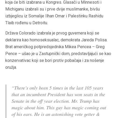
koja će biti izabrana u Kongres. Glasači u Minnesoti i
Michiganu izabrali su i prve dvije muslimanke, bivšu
izbjeglicu iz Somalije Ilhan Omar i Palestinku Rashidu
Tlaib rođenu u Detroitu.
Država Colorado izabrala je prvog guvernera koji se
deklarira kao homoseksualac, demokrata Jareda Polisa.
Brat američkog potpredsjednika Mikea Pencea – Greg
Pence – ušao je u Zastupnički dom, predstavljajući se kao
konzervativac koji se bori protiv pobačaja i za nošenje
oružja.
“There’s only been 5 times in the last 105 years
that an incumbent President has won seats in the
Senate in the off year election. Mr. Trump has
magic about him. This guy has magic coming out
of his ears. He is an astonishing vote getter &