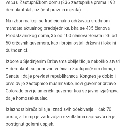
veću u Zastupničkom domu (236 zastupnika prema 193
demokratskih, uz šest praznih mjesta).
Na izborima koji se tradicionalno održavaju sredinom
mandata aktualnog predsjednika, bira se 435 članova
Predstavničkog doma, 35 od 100 članova Senata i 36 od
50 državnih guvernera, kao i brojni ostali državni i lokalni
dužnosnici.
Izbore u Sjedinjenim Državama obilježilo je nekoliko stvari
– demokrati su ponovno većina u Zastupničkom domu, u
Senatu i dalje prevlast republikanaca, Kongres je dobio i
prve dvije zastupnice muslimanke, novi guverner države
Colorado prvi je američki guverner koji se javno izjašnjava
da je homoseksualac.
Izlaznost birača bila je iznad svih očekivanja – čak 70
posto, a Trump je zadovoljan rezultatima napisavši da je
postignut golemi uspjeh.