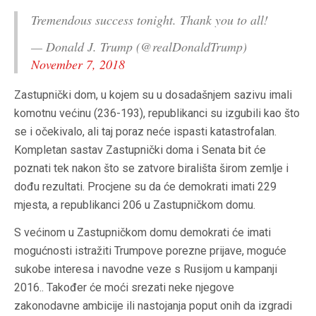
Tremendous success tonight. Thank you to all!
— Donald J. Trump (@realDonaldTrump)
November 7, 2018
Zastupnički dom, u kojem su u dosadašnjem sazivu imali
komotnu većinu (236-193), republikanci su izgubili kao što
se i očekivalo, ali taj poraz neće ispasti katastrofalan.
Kompletan sastav Zastupnički doma i Senata bit će
poznati tek nakon što se zatvore birališta širom zemlje i
dođu rezultati. Procjene su da će demokrati imati 229
mjesta, a republikanci 206 u Zastupničkom domu.
S većinom u Zastupničkom domu demokrati će imati
mogućnosti istražiti Trumpove porezne prijave, moguće
sukobe interesa i navodne veze s Rusijom u kampanji
2016.. Također će moći srezati neke njegove
zakonodavne ambicije ili nastojanja poput onih da izgradi