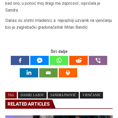
kad ono, u ponoć moj dragi me zaprosio’, ispričala je
Sandra.
Danas su sretni mladenci, a najvažniji uzvanik na vjenčanju
bio je zagrebački gradonačelnik Milan Bandić
Širi dalje
TAG
DANIEL LAZOV
SANDRA PAOVIĆ
VJENČANJE
RELATED ARTICLES