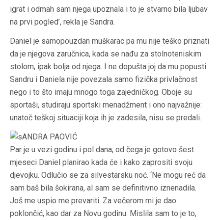
igrat i odmah sam njega upoznala i to je stvarno bila ljubav
na prvi pogled’, rekla je Sandra.
Daniel je samopouzdan muškarac pa mu nije teško priznati
da je njegova zaručnica, kada se nađu za stolnoteniskim
stolom, ipak bolja od njega. I ne dopušta joj da mu popusti.
Sandru i Daniela nije povezala samo fizička privlačnost
nego i to što imaju mnogo toga zajedničkog. Oboje su
sportaši, studiraju sportski menadžment i ono najvažnije:
unatoč teškoj situaciji koja ih je zadesila, nisu se predali.
Par je u vezi godinu i pol dana, od čega je gotovo šest
mjeseci Daniel planirao kada će i kako zaprositi svoju
djevojku. Odlučio se za silvestarsku noć. ‘Ne mogu reć da
sam baš bila šokirana, al sam se definitivno iznenadila.
Još me uspio me prevariti. Za večerom mi je dao
poklončić, kao dar za Novu godinu. Mislila sam to je to,