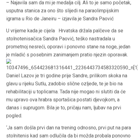
– Najavila sam da mi je medalja cilj. Ali to je samo početak,
usputna stanica za ono što slijedi na paraolimpijskim
igrama u Rio de Janeiru – izjavila je Sandra Paović
U vrijeme kada je cijela Hrvatska držala palčeve da se
stolnotenisačica Sandra Paović, teško nastradala u
prometnoj nesreći, oporavi i ponovno stane na noge, jedan
je mladić s posebnim zanimanjem pratio njezin oporavak.
Daniel Lazov je tri godine prije Sandre, prilikom skoka na
glavu u rijeku Sutlu, zadobio slične ozljede, te je bio na
rehabilitaciji u toplicama. Tada nije mogao ni slutiti da će
mu upravo ova hrabra sportašica postati djevojkom, a
danas i suprugom. Bila je to, pričaju nam, ljubav na prvi
pogled.
‘Ja sam došla prvi dan na trening odnosno, prvi put na para
stolnitenis kad sam odlučila da bi možda probala ponovno