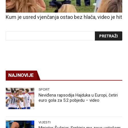
Kum je usred vjenčanja ostao bez hlača, video je hit
NAJNOVIJE
SPORT
Neviđena rapsodija Hajduka u Europi, četiri
euro gola za 5:2 pobjedu – video
VIJESTI
Ministar Šušnjar: Srpkinja me zove ustašom,