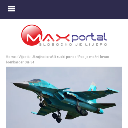
Home
Vijesti
Ukrajinci srušili ruski ponos! Pao je moćni lovac
bombarder Su-34