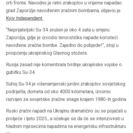
crti fronte. Navodno je ratni zrakoplov u vrijeme napadao
grad Zaporižje navođenim zračnim bombama, objavio je
Kyiv Independent
.
“Neprijateljski Su-34 srušen je oko 4 sata u smjeru
Zaporižja, gdje je izvodio terorističke napade koristeći
navođene zračne bombe. Zajedno do pobjede!”, stoji u
priopćenju ukrajinskog Glavnog stožera.
Rusija zasad nije komentirala tvrdnje ukrajinske vojske o
gubitku Su-34.
Suhoj Su-34 je višenamjenski jurišni zrakoplov sovjetskog
podrijetla, dometa od oko 4000 kilometara, izvorno
razvijen za sovjetske zračne snage krajem 1980-ih godina.
Ruski zračni napadi na Ukrajinu dramatično su se pojačali u
proljeće i ljeto 2025., a očekuje se da će se intenzivirati u
hladnim mjesecima napadima na energetsku infrastrukturu