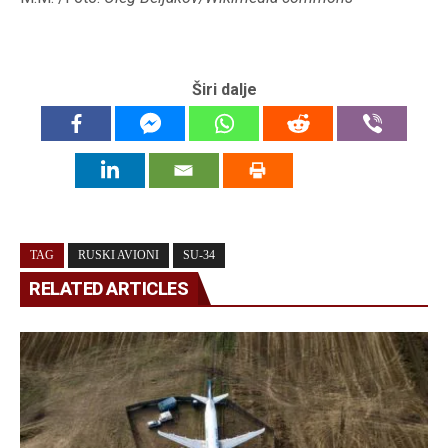
Širi dalje
TAG
RUSKI AVIONI
SU-34
RELATED ARTICLES