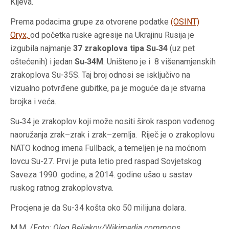
Kijeva.
Prema podacima grupe za otvorene podatke
(OSINT)
Oryx,
od početka ruske agresije na Ukrajinu Rusija je
izgubila najmanje
37 zrakoplova tipa Su‑34
(uz pet
oštećenih) i jedan
Su‑34M
. Uništeno je i 8 višenamjenskih
zrakoplova Su-35S. Taj broj odnosi se isključivo na
vizualno potvrđene gubitke, pa je moguće da je stvarna
brojka i veća.
Su‑34 je zrakoplov koji može nositi širok raspon vođenog
naoružanja zrak–zrak i zrak–zemlja. Riječ je o zrakoplovu
NATO kodnog imena Fullback, a temeljen je na moćnom
lovcu Su-27. Prvi je puta letio pred raspad Sovjetskog
Saveza 1990. godine, a 2014. godine ušao u sastav
ruskog ratnog zrakoplovstva.
Procjena je da Su-34 košta oko 50 milijuna dolara.
M.M. /Foto:
Oleg Beljakov/Wikimedia commons