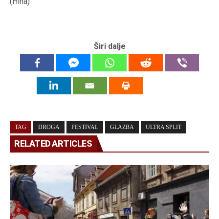
(Hina)
Širi dalje
TAG
DROGA
FESTIVAL
GLAZBA
ULTRA SPLIT
RELATED ARTICLES