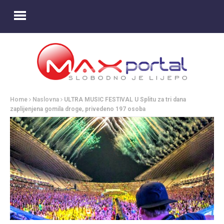
Home
Naslovna
ULTRA MUSIC FESTIVAL U Splitu za tri dana
zaplijenjena gomila droge, privedeno 197 osoba