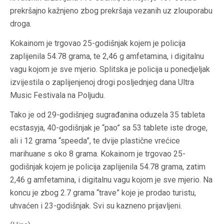
prekršajno kažnjeno zbog prekršaja vezanih uz zlouporabu
droga.
Kokainom je trgovao 25-godišnjak kojem je policija
zaplijenila 54.78 grama, te 2,46 g amfetamina, i digitalnu
vagu kojom je sve mjerio. Splitska je policija u ponedjeljak
izvijestila o zaplijenjenoj drogi posljednjeg dana Ultra
Music Festivala na Poljudu.
Tako je od 29-godišnjeg sugrađanina oduzela 35 tableta
ecstasyja, 40-godišnjak je “pao” sa 53 tablete iste droge,
ali i 12 grama “speeda”, te dvije plastične vrećice
marihuane s oko 8 grama. Kokainom je trgovao 25-
godišnjak kojem je policija zaplijenila 54.78 grama, zatim
2,46 g amfetamina, i digitalnu vagu kojom je sve mjerio. Na
koncu je zbog 2.7 grama “trave” koje je prodao turistu,
uhvaćen i 23-godišnjak. Svi su kazneno prijavljeni.