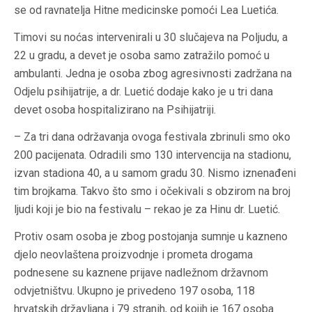
se od ravnatelja Hitne medicinske pomoći Lea Luetića.
Timovi su noćas intervenirali u 30 slučajeva na Poljudu, a
22 u gradu, a devet je osoba samo zatražilo pomoć u
ambulanti. Jedna je osoba zbog agresivnosti zadržana na
Odjelu psihijatrije, a dr. Luetić dodaje kako je u tri dana
devet osoba hospitalizirano na Psihijatriji.
– Za tri dana održavanja ovoga festivala zbrinuli smo oko
200 pacijenata. Odradili smo 130 intervencija na stadionu,
izvan stadiona 40, a u samom gradu 30. Nismo iznenađeni
tim brojkama. Takvo što smo i očekivali s obzirom na broj
ljudi koji je bio na festivalu – rekao je za Hinu dr. Luetić.
Protiv osam osoba je zbog postojanja sumnje u kazneno
djelo neovlaštena proizvodnje i prometa drogama
podnesene su kaznene prijave nadležnom državnom
odvjetništvu. Ukupno je privedeno 197 osoba, 118
hrvatskih državljana i 79 stranih, od kojih je 167 osoba