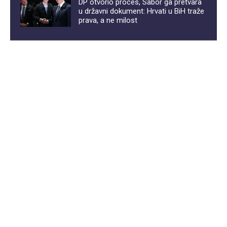
DP otvorio proces, Sabor ga pretvara
u državni dokument: Hrvati u BiH traže
prava, a ne milost