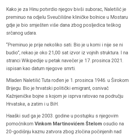
Kako je za Hinu potvrdio njegov bivši suborac, Naletilić je
preminuo na odjelu Sveučilišne kliničke bolnice u Mostaru
gdje je bio smješten više dana zbog posljedica teškog
srčanog udara.
“Preminuo je prije nekoliko sati. Bio je u komi i nije se ni
budio”, rekao je oko 21,00 sat izvor iz vojnih struktura. I na
stranci Wikipedije u petak navečer je 17. prosinca 2021.
ispisan kao datum njegove smrti.
Mladen Naletilić Tuta rođen je 1. prosinca 1946. u Širokom
Brijegu. Bio je hrvatski politički emigrant, osnivač
Kažnjeničke bojne s kojom je isprva ratovao na području
Hrvatske, a zatim i u BiH.
Haaški sud ga je 2003. godine u postupku s njegovim
pomoćnikom
Vinkom Martinovićem Štelom
osudio na
20-godišnju kaznu zatvora zbog zločina počinjenih nad