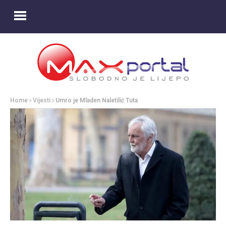
Home
Vijesti
Umro je Mladen Naletilić Tuta