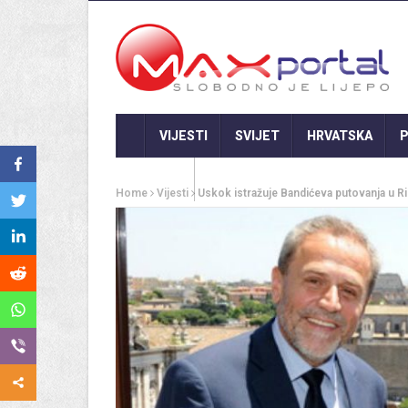
VIJESTI
SVIJET
HRVATSKA
P
GASTRO
Home
Vijesti
Uskok istražuje Bandićeva putovanja u Ri