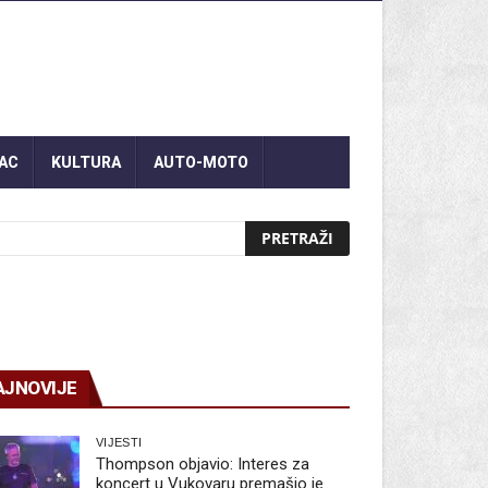
AC
KULTURA
AUTO-MOTO
AJNOVIJE
VIJESTI
Thompson objavio: Interes za
koncert u Vukovaru premašio je