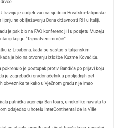
 drvce.
U travnju je sudjelovao na sjednici Hrvatsko-talijanske
ipnju na obilježavanju Dana državnosti RH u Italiji.
opadu je pak bio na FAO konferenciji i u posjetu Muzeju
taciji knjige “Tajanstveni morčić”.
tku iz Lisabona, kada se sastao s talijanskim
 kada je bio na otvorenju izložbe Kuzme Kovačića.
 pokrenulo je postupak protiv Bandića po prijavi koju
i da je zagrebački gradonačelnik u posljednjih pet
ih obveznika te kako u Vječnom gradu nije imao
ala putnička agencija Ban tours, u nekoliko navrata to
vnom odsjedao u hotelu InterContinental de la Ville
al su stajala između pet i šest tisuća kuna, povratni