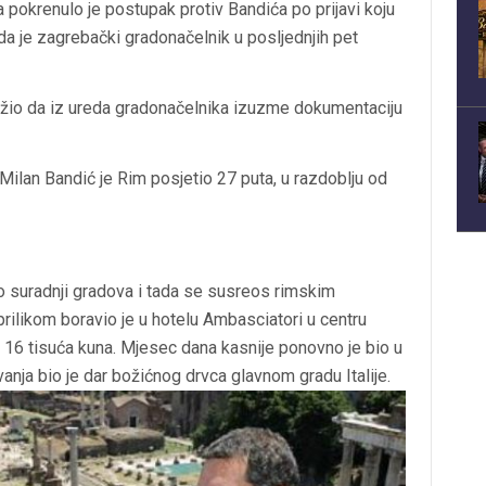
 pokrenulo je postupak protiv Bandića po prijavi koju
i da je zagrebački gradonačelnik u posljednjih pet
ažio da iz ureda gradonačelnika izuzme dokumentaciju
Milan Bandić je Rim posjetio 27 puta, u razdoblju od
o suradnji gradova i tada se susreos rimskim
likom boravio je u hotelu Ambasciatori u centru
 16 tisuća kuna. Mjesec dana kasnije ponovno je bio u
anja bio je dar božićnog drvca glavnom gradu Italije.