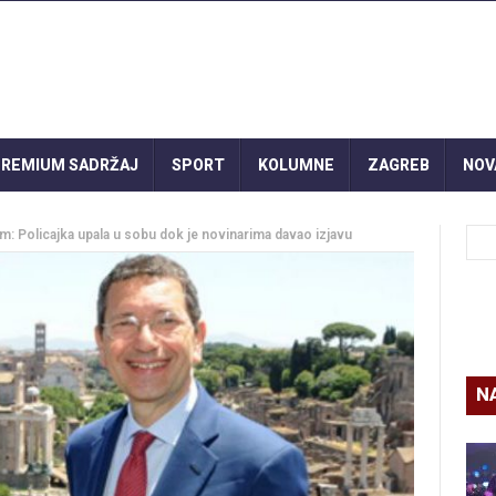
REMIUM SADRŽAJ
SPORT
KOLUMNE
ZAGREB
NOV
m: Policajka upala u sobu dok je novinarima davao izjavu
N