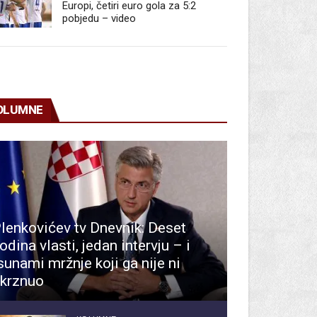
Europi, četiri euro gola za 5:2
pobjedu – video
OLUMNE
lenkovićev tv Dnevnik: Deset
odina vlasti, jedan intervju – i
sunami mržnje koji ga nije ni
krznuo