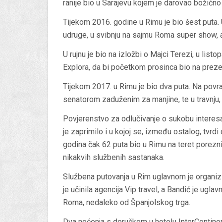
ranije bio u Sarajevu kojem je darovao božićno
Tijekom 2016. godine u Rimu je bio šest puta. 
udruge, u svibnju na sajmu Roma super show, a l
U rujnu je bio na izložbi o Majci Terezi, u list
Explora, da bi početkom prosinca bio na prezen
Tijekom 2017. u Rimu je bio dva puta. Na povra
senatorom zaduženim za manjine, te u travnju,
Povjerenstvo za odlučivanje o sukobu interesa
je zaprimilo i u kojoj se, između ostalog, tvrd
godina čak 62 puta bio u Rimu na teret porezn
nikakvih službenih sastanaka.
Službena putovanja u Rim uglavnom je organizir
je učinila agencija Vip travel, a Bandić je ugla
Roma, nedaleko od Španjolskog trga.
Dva noćenja s doručkom u hotelu InterContinent