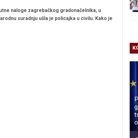
putne naloge zagrebačkog gradonačelnika, u
dnu suradnju ušla je policajka u civilu. Kako je
K
P
g
t
o