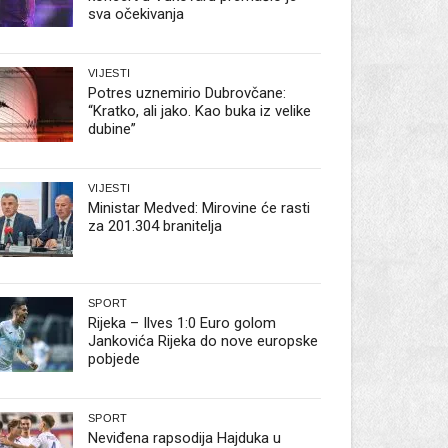
sva očekivanja
VIJESTI
Potres uznemirio Dubrovčane:
“Kratko, ali jako. Kao buka iz velike
dubine”
VIJESTI
Ministar Medved: Mirovine će rasti
za 201.304 branitelja
SPORT
Rijeka – Ilves 1:0 Euro golom
Jankovića Rijeka do nove europske
pobjede
SPORT
Neviđena rapsodija Hajduka u