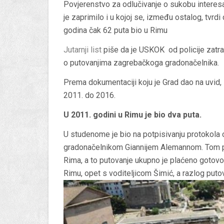
Povjerenstvo za odlučivanje o sukobu interesa
je zaprimilo i u kojoj se, između ostalog, tvrd
godina čak 62 puta bio u Rimu
Jutarnji list
piše da je USKOK od policije zatr
o putovanjima zagrebačkoga gradonačelnika.
Prema dokumentaciji koju je Grad dao na uvid, 
2011. do 2016.
U 2011. godini u Rimu je bio dva puta.
U studenome je bio na potpisivanju protokola 
gradonačelnikom Giannijem Alemannom. Tom pri
Rima, a to putovanje ukupno je plaćeno gotovo
Rimu, opet s voditeljicom Šimić, a razlog putov