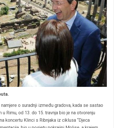
puta.
a namjere o suradnji između gradova, kada se sastao
Rimu, od 13. do 15. travnja bio je na otvorenju
na koncertu Klinci s Ribnjaka iz ciklusa “Djeca
umentacija, bio u posjetu pokrajini Molise, a krajem