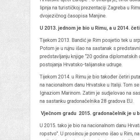
lipnja na turističkoj prezentaciji Zagreba u Ri
dvojezičnog časopisa Manjine.
U 2013. jednom je bio u Rimu, a u 2014. četi
Tijekom 2013. Bandić je Rim posjetio tek u srp
Potom je u rujnu išao na sastanak s predstav
predstavljanju knjige “20 godina diplomatskih 
postojanja Hrvatsko-talijanske udruge.
Tijekom 2014. u Rimu je bio također četiri puta.
na nacionalnom danu Hrvatske u Italiji. Tom s
Ignaziom Marinom. Zatim je sudjelovao na sast
na sastanku gradonačelnika 28 gradova EU.
Vječnom gradu
2015. gradonačelnik je u
b
U 2015. tako je bio na nacionalnom danu Hrvats
ropstvo”. U prosincu je ponovno išao u Rim, na