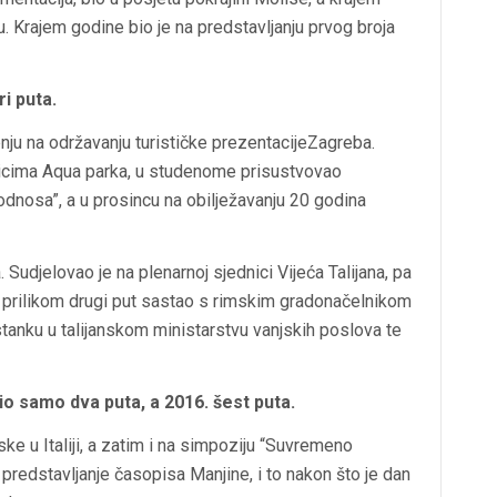
mu. Krajem godine bio je na predstavljanju prvog broja
ri puta.
nju na održavanju turističke prezentacijeZagreba.
nicima Aqua parka, u studenome prisustvovao
odnosa”, a u prosincu na obilježavanju 20 godina
 Sudjelovao je na plenarnoj sjednici Vijeća Talijana, pa
e prilikom drugi put sastao s rimskim gradonačelnikom
anku u talijanskom ministarstvu vanjskih poslova te
io samo dva puta, a 2016. šest puta.
ke u Italiji, a zatim i na simpoziju “Suvremeno
 predstavljanje časopisa Manjine, i to nakon što je dan