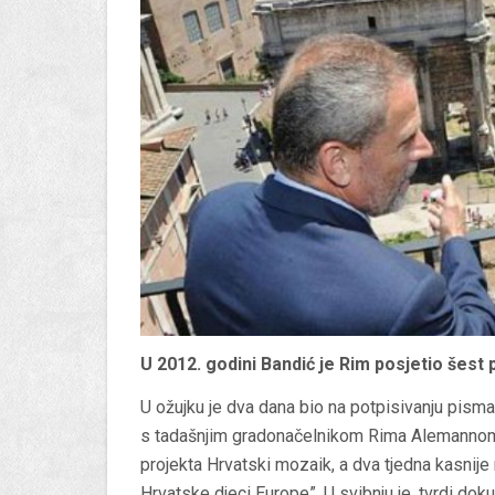
U 2012. godini Bandić je Rim posjetio šest 
U ožujku je dva dana bio na potpisivanju pism
s tadašnjim gradonačelnikom Rima Alemannom u 
projekta Hrvatski mozaik, a dva tjedna kasnije 
Hrvatske djeci Europe”. U svibnju je, tvrdi dok