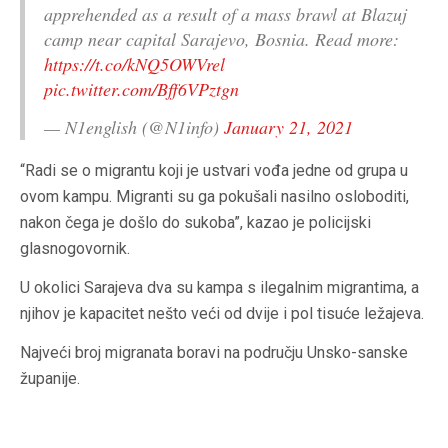
apprehended as a result of a mass brawl at Blazuj
camp near capital Sarajevo, Bosnia. Read more:
https://t.co/kNQ5OWVrel
pic.twitter.com/Bff6VPztgn
— N1english (@N1info)
January 21, 2021
“Radi se o migrantu koji je ustvari vođa jedne od grupa u
ovom kampu. Migranti su ga pokušali nasilno osloboditi,
nakon čega je došlo do sukoba”, kazao je policijski
glasnogovornik.
U okolici Sarajeva dva su kampa s ilegalnim migrantima, a
njihov je kapacitet nešto veći od dvije i pol tisuće ležajeva.
Najveći broj migranata boravi na području Unsko-sanske
županije.