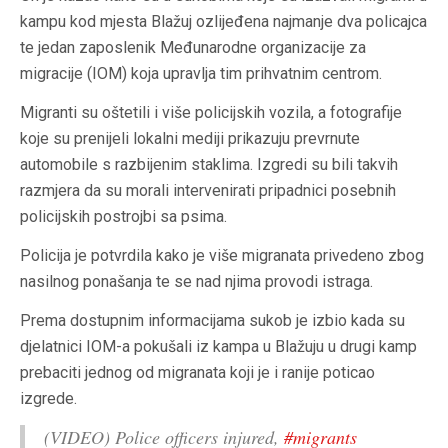
kampu kod mjesta Blažuj ozlijeđena najmanje dva policajca
te jedan zaposlenik Međunarodne organizacije za
migracije (IOM) koja upravlja tim prihvatnim centrom.
Migranti su oštetili i više policijskih vozila, a fotografije
koje su prenijeli lokalni mediji prikazuju prevrnute
automobile s razbijenim staklima. Izgredi su bili takvih
razmjera da su morali intervenirati pripadnici posebnih
policijskih postrojbi sa psima.
Policija je potvrdila kako je više migranata privedeno zbog
nasilnog ponašanja te se nad njima provodi istraga.
Prema dostupnim informacijama sukob je izbio kada su
djelatnici IOM-a pokušali iz kampa u Blažuju u drugi kamp
prebaciti jednog od migranata koji je i ranije poticao
izgrede.
(VIDEO) Police officers injured,
#migrants