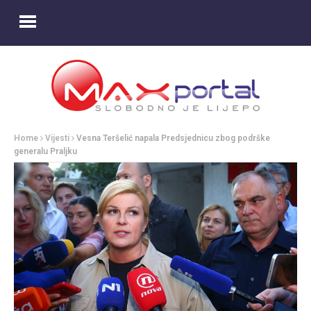
Home
Vijesti
Vesna Teršelić napala Predsjednicu zbog podrške
generalu Praljku