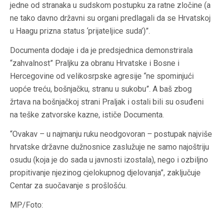
jedne od stranaka u sudskom postupku za ratne zločine (a
ne tako davno državni su organi predlagali da se Hrvatskoj
u Haagu prizna status ‘prijateljice suda’)”.
Documenta dodaje i da je predsjednica demonstrirala
“zahvalnost” Praljku za obranu Hrvatske i Bosne i
Hercegovine od velikosrpske agresije “ne spominjući
uopće treću, bošnjačku, stranu u sukobu”. A baš zbog
žrtava na bošnjačkoj strani Praljak i ostali bili su osuđeni
na teške zatvorske kazne, ističe Documenta.
“Ovakav – u najmanju ruku neodgovoran – postupak najviše
hrvatske državne dužnosnice zaslužuje ne samo najoštriju
osudu (koja je do sada u javnosti izostala), nego i ozbiljno
propitivanje njezinog cjelokupnog djelovanja”, zaključuje
Centar za suočavanje s prošlošću.
MP/Foto: