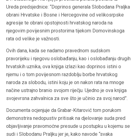
Ureda predsjednice: “Doprinos generala Slobodana Praljka
obrani Hrvatske i Bosne i Hercegovine od velikosrpske
agresije te obrani opstojnosti hrvatskog naroda na
njegovim povijesnim prostorima tijekom Domovinskoga
rata od velike je važnosti.
Ovih dana, kada se nadamo pravednom sudskom
pravorijeku i njegovu oslobađanju, kao i oslobađanju drugih
hrvatskih uznika, ova knjiga izlazi kao doprinos istini o
njemu i o tom povijesnom razdoblju borbe hrvatskog
naroda za slobodu, istini koju je on nakon rata na mnoge
načine ustrajno branio svojom riječju. Ujedno je ova knjiga
svojevrsna zahvalnica za sve što je učinio za svoj narod”.
Documenta ocjenjuje da Grabar-Kitarović tom porukom
demonstrira nedopustiv pritisak na djelovanje suda pred
objavljivanje pravomoćne presude u postupku u kojemu se
sudi i Slobodanu Praljku jer je, kako navode “svaka