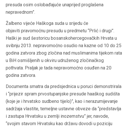
presuda osim oslobađajuće unaprijed proglašena
nepravednom”.
Žalbeno vijeće Haškoga suda u srijedu će
objaviti pravomoćnu presudu u predmetu “Prlić i drugi”.
Haški je sud šestoricu bosanskohercegovačkih Hrvata u
svibnju 2013. nepravomoćno osudio na kazne od 10 do 25
godina zatvora zbog zločina nad muslimanima tijekom rata
u BiH osmišljenih u okviru udruženog zločinačkog
pothvata. Praljak je tada nepravomoćno osuđen na 20
godina zatvora.
Documenta smatra da predsjednica u poruci demonstrirala
i “prijezir spram prvostupanjske presude haaškog sudišta
(koje je i hrvatsko sudbeno tijelo)”, kao i nerazumijevanje
sadržaja vlastite, temeljne ustavne obveze da “predstavlja
i zastupa Hrvatsku u zemlji inozemstvu” jer, navode,
“svojim stavom Hrvatsku kao državu dovodi u poziciju