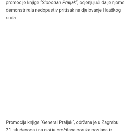
promocije knjige “
Slobodan Praljak
“, ocjenjujući da je njome
demonstrirala nedopustiv pritisak na djelovanje Haaškog
suda.
Promocija knjige “General Praljak“, održana je u Zagrebu
21. studenoga i na njoj je pročitana poruka poslana iz