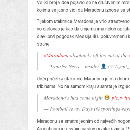
Veliki broj videa pojavio se na društvenim mr
kojima se jasno vidi da Maradonu iznose sa st
Tijekom utakmice Maradona je vrlo strastveno 
no djelovao je kao da u njemu ima nekih opijata
slavi prvi pogodak Messija ili u poluvremenu 
strane.
#Maradona
absolutely off his nut at the
— Transfer News – insider
(@Agent_
Uoči početka utakmice Maradona je bio dobro 
tribinama. No na samom kraju susreta je izgle
Maradona’s had some night
pic.twit
— Football Away Days (@sportingaway
Maradonu se smatra jednim od najvećih nogome
Argentinom je osvojio naslov prvaka svijeta 1