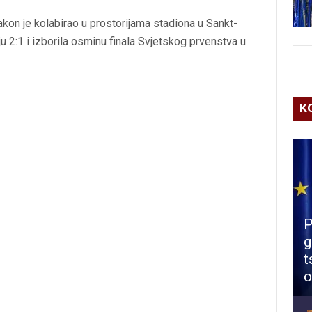
kon je kolabirao u prostorijama stadiona u Sankt-
ju 2:1 i izborila osminu finala Svjetskog prvenstva u
K
P
g
t
o