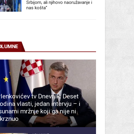
Srbijom, ali njihovo naoružavanje i
nas košta”
OLUMNE
lenkovićev tv Dnevnik: Deset
odina vlasti, jedan intervju – i
sunami mržnje koji ga nije ni
krznuo