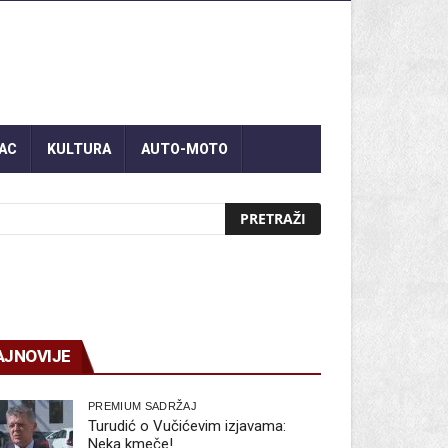
AC
KULTURA
AUTO-MOTO
AJNOVIJE
PREMIUM SADRŽAJ
Turudić o Vučićevim izjavama:
Neka kmeče!