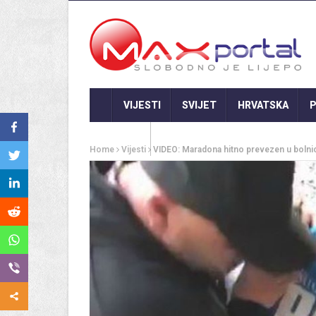
VIJESTI
SVIJET
HRVATSKA
P
GASTRO
Home
Vijesti
VIDEO: Maradona hitno prevezen u bolnicu!