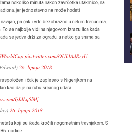
ežama nekoliko minuta nakon završetka utakmice, na
adiona, jer jednostavno ne može hodati
navijao, pa čak i vrlo bezobrazno u nekim trenucima,
. To se najbolje vidi na njegovom izrazu lica kada
kada se jedva drži za ogradu, a netko ga snima sa
#WorldCup
pic.twitter.com/OUI3AdRzyU
Edward)
26. lipnja 2018.
raspoložen i čak je zaplesao s Nigerijkom na
dao kao da je na rubu srčanog udara…
ter.com/IjJdLq5lMj
day)
26. lipnja 2018.
taša koji su ikada kročili nogometnim travnjakom. S
986. godine.