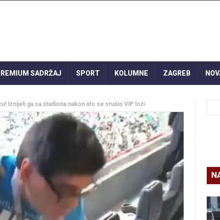
REMIUM SADRŽAJ
SPORT
KOLUMNE
ZAGREB
NOV
 Iznijeli ga sa stadiona nakon što se srušio VIP loži
N