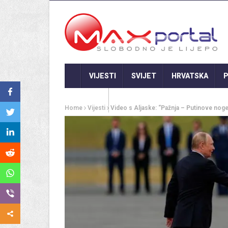
VIJESTI
SVIJET
HRVATSKA
P
GASTRO
Home
Vijesti
Video s Aljaske: “Pažnja – Putinove noge.