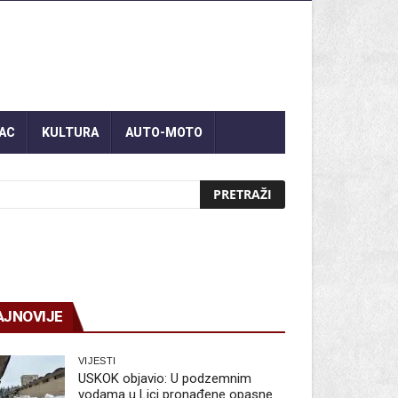
AC
KULTURA
AUTO-MOTO
AJNOVIJE
VIJESTI
USKOK objavio: U podzemnim
vodama u Lici pronađene opasne