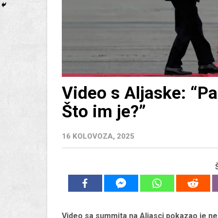
Video s Aljaske: “P
Što im je?”
16 KOLOVOZA, 2025
Video sa summita na Aljasci pokazao je n