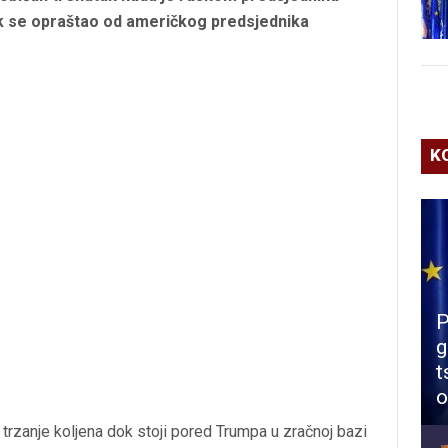
ok se opraštao od američkog predsjednika
K
P
g
t
o
 trzanje koljena dok stoji pored Trumpa u zračnoj bazi