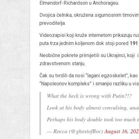
Elmendorf-Richardson u Anchorageu.
Dvojica čelnika, okružena sigurnosnim timovi
prevoditelja.
Videozapisi koji kruže internetom prikazuju r
puta trza jednim koljenom dok stoji pored
191
Neobične pokrete primijetili su Ukrajinci, koj
zdravstvenom stanju.
Čak su tvrdili da nosi “lagani egzoskelet”, k
“Napoleonov kompleks” i smanjio razliku u vi
What the heck is wrong with Putin?!?
Look at his body almost convulsing, unabl
Perhaps his body double took too much
— Rocca (@ghostofRoc)
August 16, 20