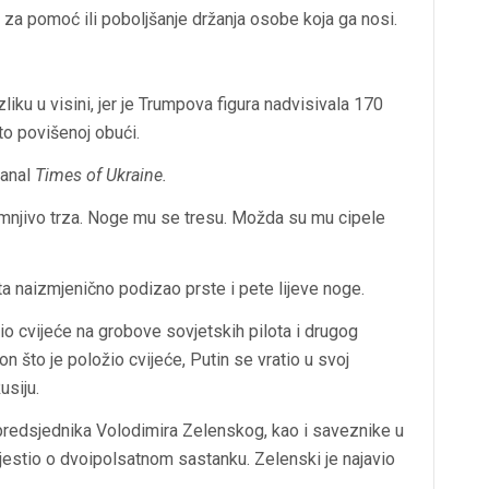
n za pomoć ili poboljšanje držanja osobe koja ga nosi.
zliku u visini, jer je Trumpova figura nadvisivala 170
o povišenoj obući.
kanal
Times of Ukraine.
 sumnjivo trza. Noge mu se tresu. Možda su mu cipele
ta naizmjenično podizao prste i pete lijeve noge.
žio cvijeće na grobove sovjetskih pilota i drugog
n što je položio cvijeće, Putin se vratio u svoj
usiju.
redsjednika Volodimira Zelenskog, kao i saveznike u
estio o dvoipolsatnom sastanku. Zelenski je najavio