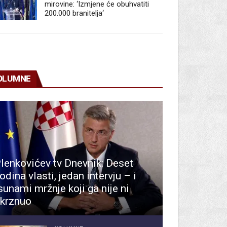
mirovine: ‘Izmjene će obuhvatiti
200.000 branitelja‘
OLUMNE
lenkovićev tv Dnevnik: Deset
odina vlasti, jedan intervju – i
sunami mržnje koji ga nije ni
krznuo