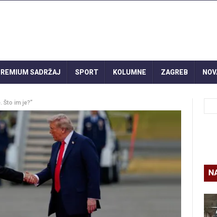
REMIUM SADRŽAJ
SPORT
KOLUMNE
ZAGREB
NOV
 Što im je?”
N