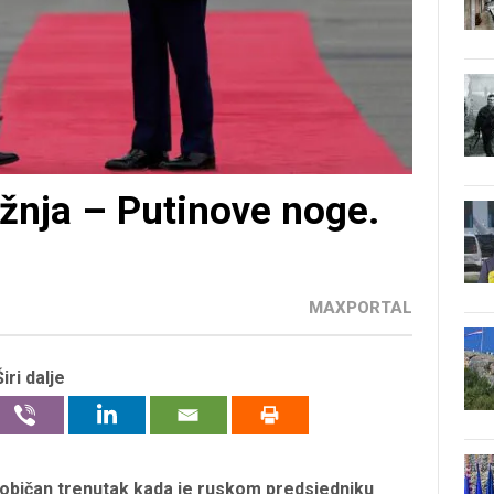
ažnja – Putinove noge.
MAXPORTAL
Širi dalje
eobičan trenutak kada je ruskom predsjedniku