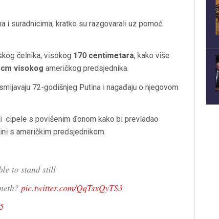
ma i suradnicima, kratko su razgovarali uz pomoć
uskog čelnika, visokog
170 centimetara
, kako više
 cm visokog
američkog predsjednika.
i ismijavaju 72-godišnjeg Putina i nagađaju o njegovom
ao i cipele s povišenim đonom kako bi prevladao
sini s američkim predsjednikom.
e to stand still
 meth?
pic.twitter.com/QqTsxQyTS3
25