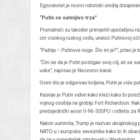
Egzoskelet je nosivi robotski uređaj dizajnira
“Putin se sumnjivo trza”
Promatrači su također primijetili upečatljivu ra
cm visokog ruskog vođu, unatoč Putinovoj očit
“Pažnja – Putinove noge. Što im je?“, pitao je 
“Čini se da je Putin postigao svoj cilj, ali se
uske“, napisao je Nevzorov kanal.
Osim što je odgurivao koljena, Putin je više pu
Kasnije je Putin viđen kako kleči kako bi polo
vojnog osoblja na groblju Fort Richardson. Nako
predsjednički avion Il-96-300PU i odletio za R
Nakon summita, Trump je nazvao ukrajinskog p
NATO-u i europske saveznike kako bi ih obavij
da će u ponedjeljak otputovati u Washington.