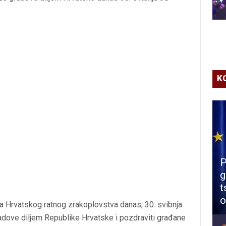
K
P
g
t
o
a Hrvatskog ratnog zrakoplovstva danas, 30. svibnja
radove diljem Republike Hrvatske i pozdraviti građane