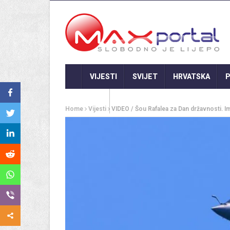
VIJESTI
SVIJET
HRVATSKA
P
GASTRO
Home
Vijesti
VIDEO / Šou Rafalea za Dan državnosti. Im