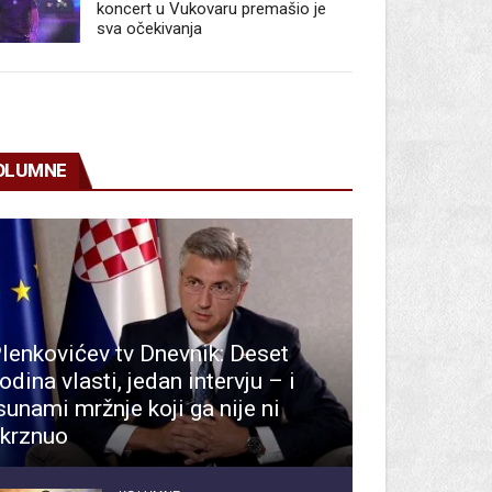
koncert u Vukovaru premašio je
sva očekivanja
OLUMNE
lenkovićev tv Dnevnik: Deset
odina vlasti, jedan intervju – i
sunami mržnje koji ga nije ni
krznuo