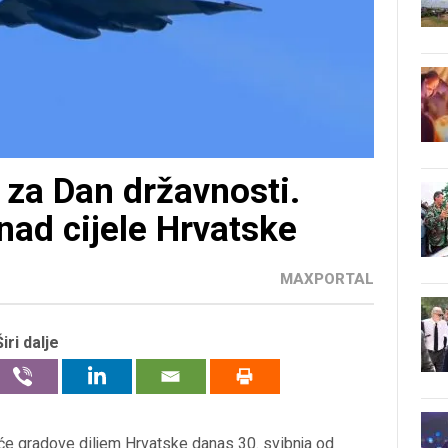
 za Dan državnosti.
znad cijele Hrvatske
MAXPORTAL
Širi dalje
 će gradove diljem Hrvatske danas 30. svibnja od