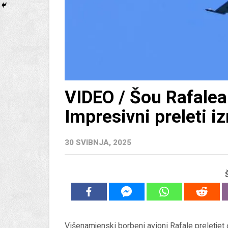
VIDEO / Šou Rafalea
Impresivni preleti i
30 SVIBNJA, 2025
Višenamjenski borbeni avioni Rafale preletjet