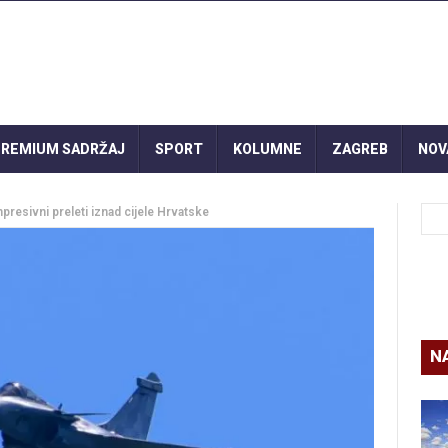
REMIUM SADRŽAJ
SPORT
KOLUMNE
ZAGREB
NOV
presivni preleti iznad cijele Hrvatske
N