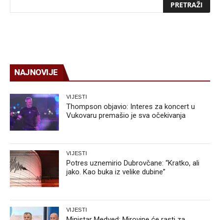
NAJNOVIJE
VIJESTI
Thompson objavio: Interes za koncert u
Vukovaru premašio je sva očekivanja
VIJESTI
Potres uznemirio Dubrovčane: “Kratko, ali
jako. Kao buka iz velike dubine”
VIJESTI
Ministar Medved: Mirovine će rasti za