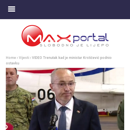
Home
Vijesti
VIDEO Trenutak kad je ministar Krstičević podnio
ostavku