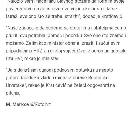
“Naložio sam i načelniku Glavnog stožera da formira svoje
povjerenstvo da se istraže sve vojne okolnosti i da se
istraži sve ono što se treba istražiti”, dodao je Krstičević.
“Naša zadaća je da budemo sa obiteljima i obiteljima ćemo
pružiti svu potrebnu pomoć i podršku. Sve ono što znamo i
možemo. Želim kao ministar obrane izraziti i sućut svim
pripadnicima HRZ-a i cijeloj vojsci. Ovo je ogroman gubitak
i za HV”, rekao je ministar.
“Ja s današnjim danom podnosim ostavku na mjesto
potpredsjednika vlade i ministra obrane Republike
Hrvatske”, rekao je Krstičević ne želeći odgovarati na
pitanja.
M. Marković
/Foto:hrt