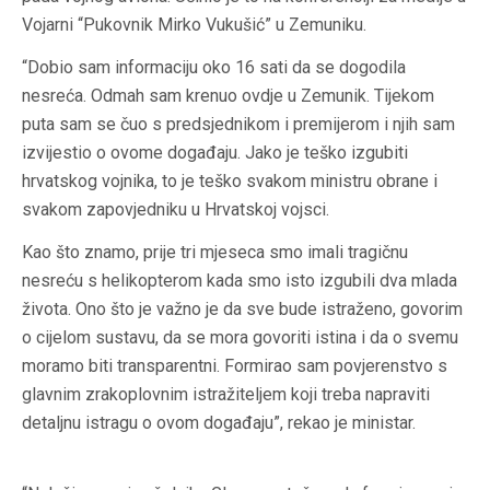
Vojarni “Pukovnik Mirko Vukušić” u Zemuniku.
“Dobio sam informaciju oko 16 sati da se dogodila
nesreća. Odmah sam krenuo ovdje u Zemunik. Tijekom
puta sam se čuo s predsjednikom i premijerom i njih sam
izvijestio o ovome događaju. Jako je teško izgubiti
hrvatskog vojnika, to je teško svakom ministru obrane i
svakom zapovjedniku u Hrvatskoj vojsci.
Kao što znamo, prije tri mjeseca smo imali tragičnu
nesreću s helikopterom kada smo isto izgubili dva mlada
života. Ono što je važno je da sve bude istraženo, govorim
o cijelom sustavu, da se mora govoriti istina i da o svemu
moramo biti transparentni. Formirao sam povjerenstvo s
glavnim zrakoplovnim istražiteljem koji treba napraviti
detaljnu istragu o ovom događaju”, rekao je ministar.