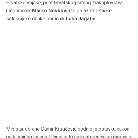
Hrvatske vojske, pilot Hrvatskog ratnog zrakoplovstva
natporučnik
Marko Novković
te polaznik letačke
selekcijske obuke poručnik
Luka Jagatić.
Ministar obrane Damir Krstičević podnio je ostavku nakon
pada vojnog aviona. Učinio je to na konferenciji za medije u