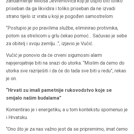
žandarmerije Miloša Jevremovića koji je uspio biti toliko
priseban da ga likvidira i toliko priseban da ne izvadi
strano tijelo iz vrata u koji je pogođen samostrelom.
“Postupio je po pravilima službe, eliminirao protivnika,
potom sa strelicom u grlu čekao pomoć… Sačuvao je sebe
za obitelj i svoju zemlju…”, izjavio je Vučić.
Vučić je ponovio da će crveni sigurnosni alarm
najvjerojatnije biti na snazi do utorka. “Mislim da ćemo do
utorka sve razriješiti i da će do tada sve biti u redu”, rekao
je on.
“Hrvati su imali pametnije rukovodstvo koje se
smijalo našim budalama”
Komentirao je i energetiku, a u tom kontekstu spomenuo je
i Hrvatsku.
“Ono što je za nas važno jest da se pripremimo, imat ćemo