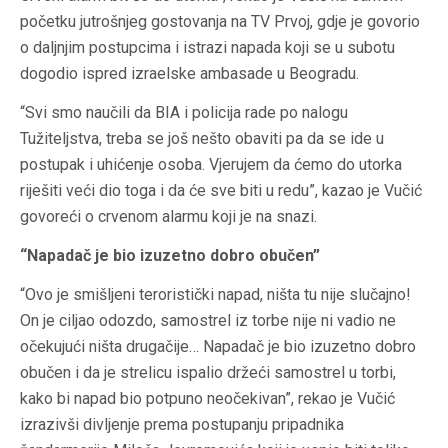
početku jutrošnjeg gostovanja na TV Prvoj, gdje je govorio
o daljnjim postupcima i istrazi napada koji se u subotu
dogodio ispred izraelske ambasade u Beogradu.
“Svi smo naučili da BIA i policija rade po nalogu
Tužiteljstva, treba se još nešto obaviti pa da se ide u
postupak i uhićenje osoba. Vjerujem da ćemo do utorka
riješiti veći dio toga i da će sve biti u redu”, kazao je Vučić
govoreći o crvenom alarmu koji je na snazi.
“Napadač je bio izuzetno dobro obučen”
“Ovo je smišljeni teroristički napad, ništa tu nije slučajno!
On je ciljao odozdo, samostrel iz torbe nije ni vadio ne
očekujući ništa drugačije… Napadač je bio izuzetno dobro
obučen i da je strelicu ispalio držeći samostrel u torbi,
kako bi napad bio potpuno neočekivan”, rekao je Vučić
izrazivši divljenje prema postupanju pripadnika