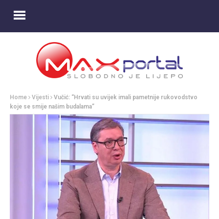
Home
Vijesti
Vučić: “Hrvati su uvijek imali pametnije rukovodstvo
koje se smije našim budalama”