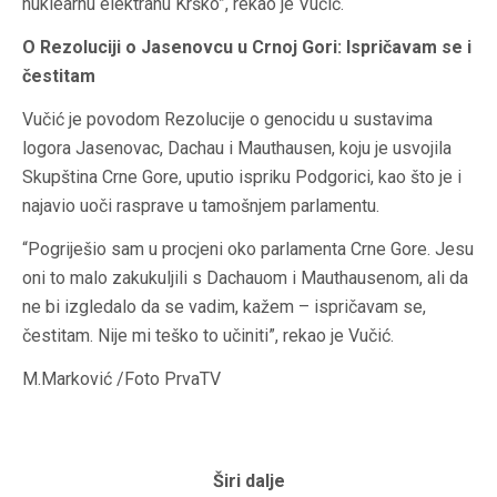
nuklearnu elektranu Krško”, rekao je Vučić.
O Rezoluciji o Jasenovcu u Crnoj Gori: Ispričavam se i
čestitam
Vučić je povodom Rezolucije o genocidu u sustavima
logora Jasenovac, Dachau i Mauthausen, koju je usvojila
Skupština Crne Gore, uputio ispriku Podgorici, kao što je i
najavio uoči rasprave u tamošnjem parlamentu.
“Pogriješio sam u procjeni oko parlamenta Crne Gore. Jesu
oni to malo zakukuljili s Dachauom i Mauthausenom, ali da
ne bi izgledalo da se vadim, kažem – ispričavam se,
čestitam. Nije mi teško to učiniti”, rekao je Vučić.
M.Marković /Foto PrvaTV
Širi dalje