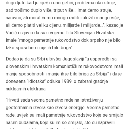
dugo ljeto kad je riječ o energetici, problema oko struje,
sad trošimo duplo više, triput više… Imat ćemo struje,
naravno, ali morat ćemo mnogo raditi i uložiti mnogo više,
ali ćemo platiti veliku cijenu, milijarde i milijarde…”, kazao je
Vučić i izjavio da su u vrijeme Tita Slovenija i Hrvatska
imale “mnogo pametnije rukovodstvo dok srpsko nije bilo
tako sposobno i nije ih bilo briga”.
Dodao je da su Srbi u bivšoj Jugoslaviji “u usporedbi sa
slovenskim i hrvatskim komunističkim rukovodstvom imali
manje sposobnosti i manje ih je bilo briga za Srbiju” i da je
donesena “idiotska” odluka 1989. o zabrani gradnje
nuklearnih elektrana.
“Hrvati sada veoma pametno rade na istraživanju
geotermalnih izvora kao izvora energije. Veoma pametno
rade, uvijek su imali pametnije rukovodstvo koje se smijalo
našim budalama, koje su im se smijale, što su napravili