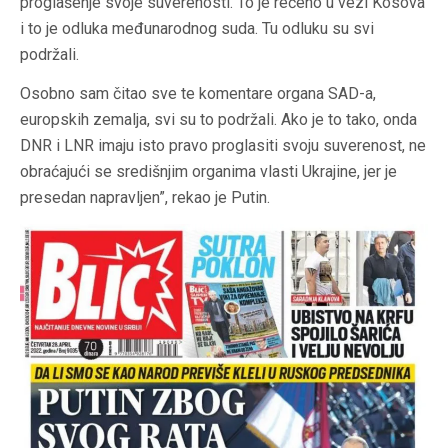
proglašenje svoje suverenosti. To je rečeno u vezi Kosova
i to je odluka međunarodnog suda. Tu odluku su svi
podržali.
Osobno sam čitao sve te komentare organa SAD-a,
europskih zemalja, svi su to podržali. Ako je to tako, onda
DNR i LNR imaju isto pravo proglasiti svoju suverenost, ne
obraćajući se središnjim organima vlasti Ukrajine, jer je
presedan napravljen”, rekao je Putin.