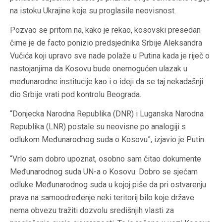
na istoku Ukrajine koje su proglasile neovisnost.
Pozvao se pritom na, kako je rekao, kosovski presedan
čime je de facto ponizio predsjednika Srbije Aleksandra
Vučića koji upravo sve nade polaže u Putina kada je riječ o
nastojanjima da Kosovu bude onemogućen ulazak u
međunarodne institucije kao i o ideji da se taj nekadašnji
dio Srbije vrati pod kontrolu Beograda.
“Donjecka Narodna Republika (DNR) i Luganska Narodna
Republika (LNR) postale su neovisne po analogiji s
odlukom Međunarodnog suda o Kosovu”, izjavio je Putin.
“Vrlo sam dobro upoznat, osobno sam čitao dokumente
Međunarodnog suda UN-a o Kosovu. Dobro se sjećam
odluke Međunarodnog suda u kojoj piše da pri ostvarenju
prava na samoodređenje neki teritorij bilo koje države
nema obvezu tražiti dozvolu središnjih vlasti za