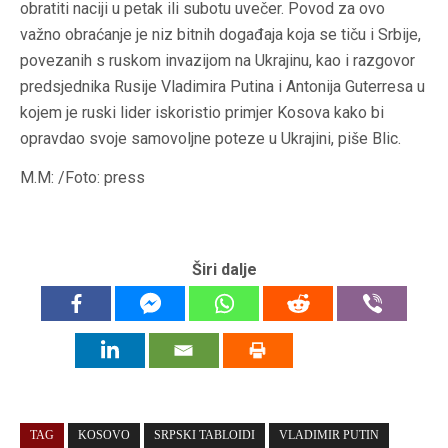
obratiti naciji u petak ili subotu uvečer. Povod za ovo
važno obraćanje je niz bitnih događaja koja se tiču i Srbije,
povezanih s ruskom invazijom na Ukrajinu, kao i razgovor
predsjednika Rusije Vladimira Putina i Antonija Guterresa u
kojem je ruski lider iskoristio primjer Kosova kako bi
opravdao svoje samovoljne poteze u Ukrajini, piše Blic.
M.M: /Foto: press
Širi dalje
TAG
KOSOVO
SRPSKI TABLOIDI
VLADIMIR PUTIN