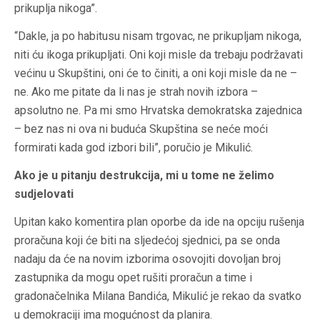
prikuplja nikoga”.
“Dakle, ja po habitusu nisam trgovac, ne prikupljam nikoga,
niti ću ikoga prikupljati. Oni koji misle da trebaju podržavati
većinu u Skupštini, oni će to činiti, a oni koji misle da ne –
ne. Ako me pitate da li nas je strah novih izbora –
apsolutno ne. Pa mi smo Hrvatska demokratska zajednica
– bez nas ni ova ni buduća Skupština se neće moći
formirati kada god izbori bili”, poručio je Mikulić.
Ako je u pitanju destrukcija, mi u tome ne želimo
sudjelovati
Upitan kako komentira plan oporbe da ide na opciju rušenja
proračuna koji će biti na sljedećoj sjednici, pa se onda
nadaju da će na novim izborima osovojiti dovoljan broj
zastupnika da mogu opet rušiti proračun a time i
gradonačelnika Milana Bandića, Mikulić je rekao da svatko
u demokraciji ima mogućnost da planira.