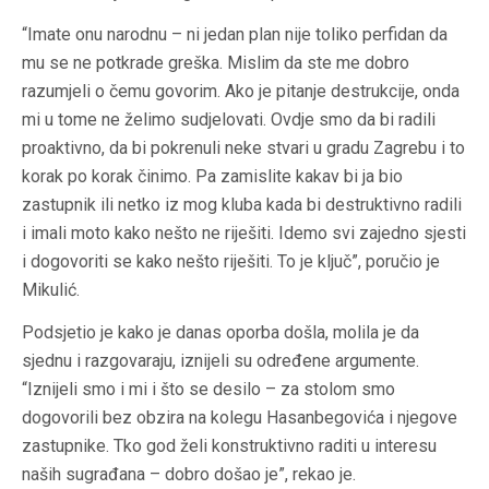
“Imate onu narodnu – ni jedan plan nije toliko perfidan da
mu se ne potkrade greška. Mislim da ste me dobro
razumjeli o čemu govorim. Ako je pitanje destrukcije, onda
mi u tome ne želimo sudjelovati. Ovdje smo da bi radili
proaktivno, da bi pokrenuli neke stvari u gradu Zagrebu i to
korak po korak činimo. Pa zamislite kakav bi ja bio
zastupnik ili netko iz mog kluba kada bi destruktivno radili
i imali moto kako nešto ne riješiti. Idemo svi zajedno sjesti
i dogovoriti se kako nešto riješiti. To je ključ”, poručio je
Mikulić.
Podsjetio je kako je danas oporba došla, molila je da
sjednu i razgovaraju, iznijeli su određene argumente.
“Iznijeli smo i mi i što se desilo – za stolom smo
dogovorili bez obzira na kolegu Hasanbegovića i njegove
zastupnike. Tko god želi konstruktivno raditi u interesu
naših sugrađana – dobro došao je”, rekao je.