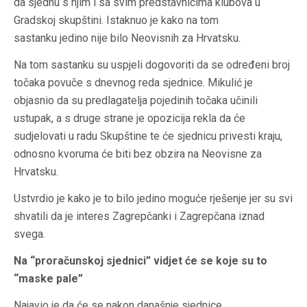
da sjednu s njim i sa svim predstavnicima klubova u
Gradskoj skupštini. Istaknuo je kako na tom
sastanku jedino nije bilo Neovisnih za Hrvatsku.
Na tom sastanku su uspjeli dogovoriti da se određeni broj
točaka povuče s dnevnog reda sjednice. Mikulić je
objasnio da su predlagatelja pojedinih točaka učinili
ustupak, a s druge strane je opozicija rekla da će
sudjelovati u radu Skupštine te će sjednicu privesti kraju,
odnosno kvoruma će biti bez obzira na Neovisne za
Hrvatsku.
Ustvrdio je kako je to bilo jedino moguće rješenje jer su svi
shvatili da je interes Zagrepčanki i Zagrepčana iznad
svega.
Na “proračunskoj sjednici” vidjet će se koje su to
“maske pale”
Najavio je da će se nakon današnje sjednice