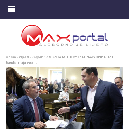
Home
Vijesti
Zagreb
ANDRIJA MIKULIĆ: I bez Neovisnih HDZ i
Bandić imaju većinu