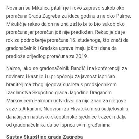
Novinari su Mikulića pitali i je li ovo zapravo sukob oko
proračuna Grada Zagreba za iduću godinu a ne oko Palme,
Mikulić je rekao da on ne zna zašto bi to bio sukob oko
proračuna jer proračun još nije predložen. Rekao je da je
rok za podnošenje proračuna 15. studenoga, što znači da
gradonačelnik i Gradska uprava imaju još tri dana da
predlože prijedlog proračuna za 2019.
Naime, iako se
gradonačelnik
Bandić i na konferenciji za
novinare i kasnije i u priopćenju za javnost ispričao
braniteljima zbog njegova susreta s predsjednikom
izaslanstva Skupštine grada Jagodine Draganom
Markovićem Palmom ustvrdivši da nije znao za njegove
veze s Arkanom, Neovisni za Hrvatsku nisu sudjelovali u
današnjem nastavku skupštinske sjednice tražeći i dalje
od gradonačelnika da se ispriča svim građanima.
Sastav Skupštine grada Zagreba