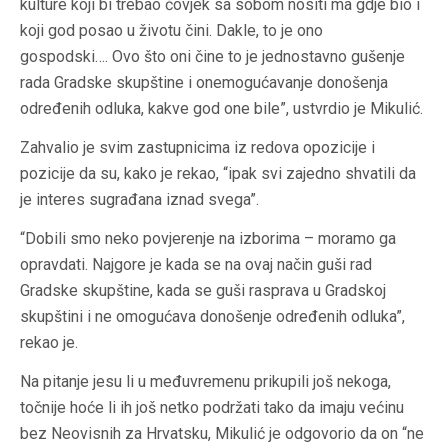
kulture koji bi trebao čovjek sa sobom nositi ma gdje bio i
koji god posao u životu čini. Dakle, to je ono
gospodski…. Ovo što oni čine to je jednostavno gušenje
rada Gradske skupštine i onemogućavanje donošenja
određenih odluka, kakve god one bile”, ustvrdio je Mikulić.
Zahvalio je svim zastupnicima iz redova opozicije i
pozicije da su, kako je rekao, “ipak svi zajedno shvatili da
je interes sugrađana iznad svega”.
“Dobili smo neko povjerenje na izborima – moramo ga
opravdati. Najgore je kada se na ovaj način guši rad
Gradske skupštine, kada se guši rasprava u Gradskoj
skupštini i ne omogućava donošenje određenih odluka”,
rekao je.
Na pitanje jesu li u međuvremenu prikupili još nekoga,
točnije hoće li ih još netko podržati tako da imaju većinu
bez Neovisnih za Hrvatsku, Mikulić je odgovorio da on “ne