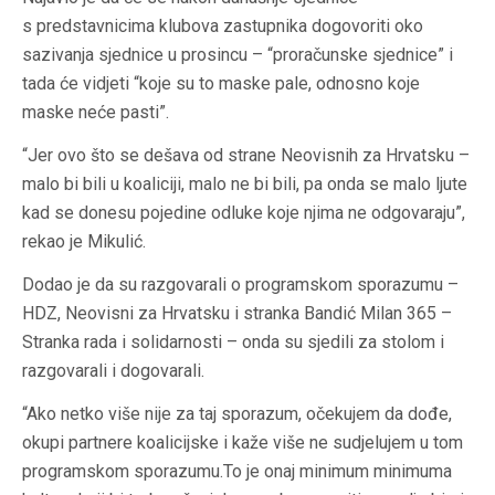
s predstavnicima klubova zastupnika dogovoriti oko
sazivanja sjednice u prosincu – “proračunske sjednice” i
tada će vidjeti “koje su to maske pale, odnosno koje
maske neće pasti”.
“Jer ovo što se dešava od strane Neovisnih za Hrvatsku –
malo bi bili u koaliciji, malo ne bi bili, pa onda se malo ljute
kad se donesu pojedine odluke koje njima ne odgovaraju”,
rekao je Mikulić.
Dodao je da su razgovarali o programskom sporazumu –
HDZ, Neovisni za Hrvatsku i stranka Bandić Milan 365 –
Stranka rada i solidarnosti – onda su sjedili za stolom i
razgovarali i dogovarali.
“Ako netko više nije za taj sporazum, očekujem da dođe,
okupi partnere koalicijske i kaže više ne sudjelujem u tom
programskom sporazumu.To je onaj minimum minimuma