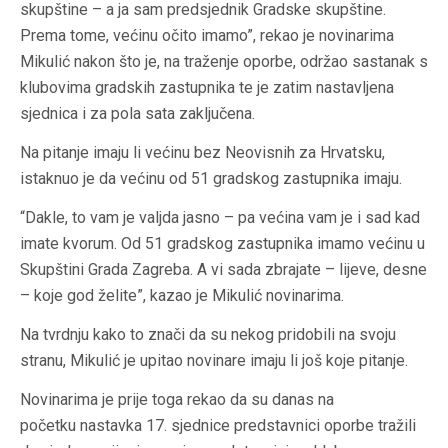
skupštine – a ja sam predsjednik Gradske skupštine.
Prema tome, većinu očito imamo”, rekao je novinarima
Mikulić nakon što je, na traženje oporbe, održao sastanak s
klubovima gradskih zastupnika te je zatim nastavljena
sjednica i za pola sata zaključena.
Na pitanje imaju li većinu bez Neovisnih za Hrvatsku,
istaknuo je da većinu od 51 gradskog zastupnika imaju.
“Dakle, to vam je valjda jasno – pa većina vam je i sad kad
imate kvorum. Od 51 gradskog zastupnika imamo većinu u
Skupštini Grada Zagreba. A vi sada zbrajate – lijeve, desne
– koje god želite”, kazao je Mikulić novinarima.
Na tvrdnju kako to znači da su nekog pridobili na svoju
stranu, Mikulić je upitao novinare imaju li još koje pitanje.
Novinarima je prije toga rekao da su danas na
početku nastavka 17. sjednice predstavnici oporbe tražili