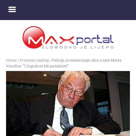
Home
Premium sadržaj
Peticija za imenovanje ulice u čast Marka
Veselice: “I Zagreb će biti počašćen!”