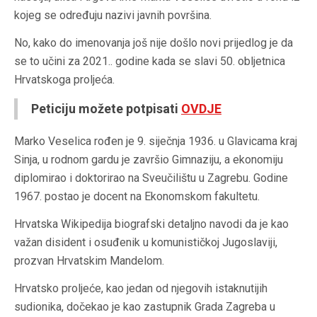
kojeg se određuju nazivi javnih površina.
No, kako do imenovanja još nije došlo novi prijedlog je da
se to učini za 2021.. godine kada se slavi 50. obljetnica
Hrvatskoga proljeća.
Peticiju možete potpisati
OVDJE
Marko Veselica rođen je 9. siječnja 1936. u Glavicama kraj
Sinja, u rodnom gardu je završio Gimnaziju, a ekonomiju
diplomirao i doktorirao na Sveučilištu u Zagrebu. Godine
1967. postao je docent na Ekonomskom fakultetu.
Hrvatska Wikipedija biografski detaljno navodi da je kao
važan disident i osuđenik u komunističkoj Jugoslaviji,
prozvan Hrvatskim Mandelom.
Hrvatsko proljeće, kao jedan od njegovih istaknutijih
sudionika, dočekao je kao zastupnik Grada Zagreba u