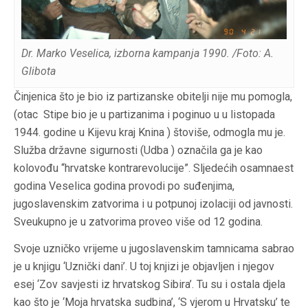
Dr. Marko Veselica, izborna kampanja 1990. /Foto:
A.
Glibota
Činjenica što je bio iz partizanske obitelji nije mu pomogla,
(otac Stipe bio je u partizanima i poginuo u u listopada
1944. godine u Kijevu kraj Knina ) štoviše, odmogla mu je.
Služba državne sigurnosti (Udba ) označila ga je kao
kolovođu “hrvatske kontrarevolucije”. Sljedećih osamnaest
godina Veselica godina provodi po suđenjima,
jugoslavenskim zatvorima i u potpunoj izolaciji od javnosti.
Sveukupno je u zatvorima proveo više od 12 godina.
Svoje uzničko vrijeme u jugoslavenskim tamnicama sabrao
je u knjigu ‘Uznički dani’. U toj knjizi je objavljen i njegov
esej ‘Zov savjesti iz hrvatskog Sibira’. Tu su i ostala djela
kao što je ‘Moja hrvatska sudbina’, ‘S vjerom u Hrvatsku’ te