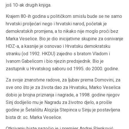
još 10-ak drugih knjiga.
Krajem 80-ih godina u političkom smislu bude se ne samo
hrvatski proljećari nego i hrvatski narod, početak je
demokratskih promjena, a to nikako nije moglo proći bez
Marka Veselice. Bio je dio inicijativne skupine za osnivanje
HDZ-a, a kasnije je osnovao i Hrvatsku demokratsku
stranku (od 1992. HKDU) zajedno s bratom Vladom i
Ivanom Gabelicom i bio njezin predsjednik. Bio je
zastupnik u Hrvatskog saboru od 1995. do 2000. godine.
Za svoje znanstvne radove, za ljubav prema Domovini, za
sve ono što je za života dao za Hrvatsku, Marko Veselica
dobio je brojna priznanja i nagrade, a 1998. godine njegov
Sinj dodijelio mu je Nagradu za životno djelo, a prošle
godine je Šetalištu Alojzija Stepinca u Sinju je postavljena
bista dr. sc. Marka Veselice.
Otkrivanju biste nazočio je i premijer Andrej Plenković