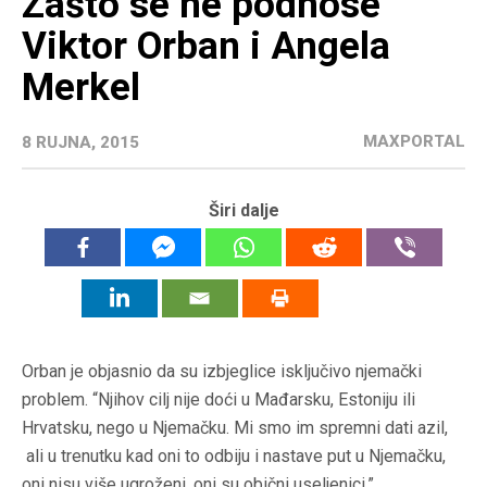
Zašto se ne podnose
Viktor Orban i Angela
Merkel
MAXPORTAL
8 RUJNA, 2015
Širi dalje
Orban je objasnio da su izbjeglice isključivo njemački
problem. “Njihov cilj nije doći u Mađarsku, Estoniju ili
Hrvatsku, nego u Njemačku. Mi smo im spremni dati azil,
ali u trenutku kad oni to odbiju i nastave put u Njemačku,
oni nisu više ugroženi, oni su obični useljenici.”