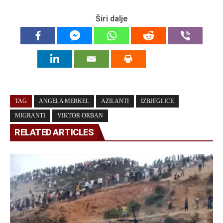
Širi dalje
TAG
ANGELA MERKEL
AZILANTI
IZBJEGLICE
MIGRANTI
VIKTOR ORBAN
RELATED ARTICLES