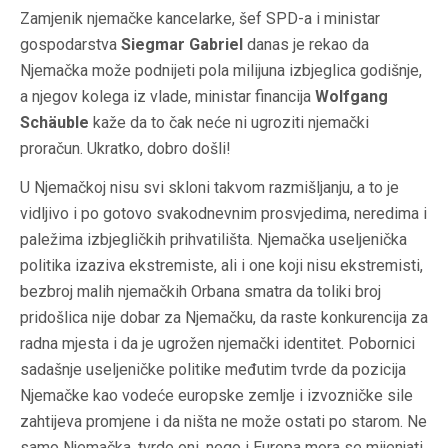
Zamjenik njemačke kancelarke, šef SPD-a i ministar
gospodarstva
Siegmar Gabriel
danas je rekao da
Njemačka može podnijeti pola milijuna izbjeglica godišnje,
a njegov kolega iz vlade, ministar financija
Wolfgang
Schäuble
kaže da to čak neće ni ugroziti njemački
proračun. Ukratko, dobro došli!
U Njemačkoj nisu svi skloni takvom razmišljanju, a to je
vidljivo i po gotovo svakodnevnim prosvjedima, neredima i
paležima izbjegličkih prihvatilišta. Njemačka useljenička
politika izaziva ekstremiste, ali i one koji nisu ekstremisti,
bezbroj malih njemačkih Orbana smatra da toliki broj
pridošlica nije dobar za Njemačku, da raste konkurencija za
radna mjesta i da je ugrožen njemački identitet. Pobornici
sadašnje useljeničke politike međutim tvrde da pozicija
Njemačke kao vodeće europske zemlje i izvozničke sile
zahtijeva promjene i da ništa ne može ostati po starom. Ne
samo Njemačka, tvrde oni, nego i Europa mora se mijenjati