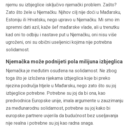
njemu su izbjeglice isključivo njemački problem. Zašto?
Zato što žele u Njemačku. Njihov cilj nije doći u Mađarsku,
Estoniju ili Hrvatsku, nego upravo u Njemačku. Mi smo im
spremni dati azil, kaže šef mađarske vlade, ali u trenutku
kad oni to odbiju i nastave put u Njemačku, oni nisu više
ugroženi, oni su obični useljenici kojima nije potrebna
solidarnost.
Njemačka može podnijeti pola milijuna izbjeglica
Njemačka je međutim osuđena na solidarnost. Ne zbog
toga što je izložena rijekama izbjeglica koje bi preko
njezina područja htjele u Mađarsku, nego zato što su joj
izbjeglice potrebne. Potrebne su joj da bi ona, kao
predvodnica Europske unije, imala argumente u zauzimanju
za međunarodnu solidarnost, potrebne su joj kako bi
europske partnere uvjerila da budućnost bez useljavanja
nije realna i potrebne su joj kao radna snaga.