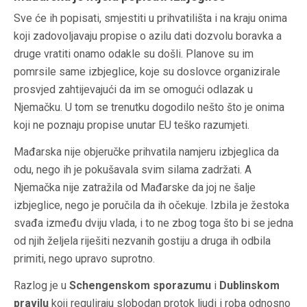
Sve će ih popisati, smjestiti u prihvatilišta i na kraju onima
koji zadovoljavaju propise o azilu dati dozvolu boravka a
druge vratiti onamo odakle su došli. Planove su im
pomrsile same izbjeglice, koje su doslovce organizirale
prosvjed zahtijevajući da im se omogući odlazak u
Njemačku. U tom se trenutku dogodilo nešto što je onima
koji ne poznaju propise unutar EU teško razumjeti.
Mađarska nije objeručke prihvatila namjeru izbjeglica da
odu, nego ih je pokušavala svim silama zadržati. A
Njemačka nije zatražila od Mađarske da joj ne šalje
izbjeglice, nego je poručila da ih očekuje. Izbila je žestoka
svađa između dviju vlada, i to ne zbog toga što bi se jedna
od njih željela riješiti nezvanih gostiju a druga ih odbila
primiti, nego upravo suprotno.
Razlog je u
Schengenskom sporazumu
i
Dublinskom
pravilu
koji reguliraju slobodan protok ljudi i roba odnosno