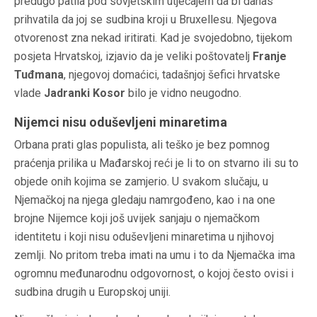
predugo patila pod sovjetskim utjecajem da bi danas
prihvatila da joj se sudbina kroji u Bruxellesu. Njegova
otvorenost zna nekad iritirati. Kad je svojedobno, tijekom
posjeta Hrvatskoj, izjavio da je veliki poštovatelj
Franje
Tuđmana
, njegovoj domaćici, tadašnjoj šefici hrvatske
vlade
Jadranki Kosor
bilo je vidno neugodno.
Nijemci nisu oduševljeni minaretima
Orbana prati glas populista, ali teško je bez pomnog
praćenja prilika u Mađarskoj reći je li to on stvarno ili su to
objede onih kojima se zamjerio. U svakom slučaju, u
Njemačkoj na njega gledaju namrgođeno, kao i na one
brojne Nijemce koji još uvijek sanjaju o njemačkom
identitetu i koji nisu oduševljeni minaretima u njihovoj
zemlji. No pritom treba imati na umu i to da Njemačka ima
ogromnu međunarodnu odgovornost, o kojoj često ovisi i
sudbina drugih u Europskoj uniji.