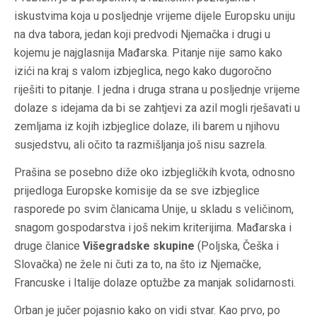
iskustvima koja u posljednje vrijeme dijele Europsku uniju
na dva tabora, jedan koji predvodi Njemačka i drugi u
kojemu je najglasnija Mađarska. Pitanje nije samo kako
izići na kraj s valom izbjeglica, nego kako dugoročno
riješiti to pitanje. I jedna i druga strana u posljednje vrijeme
dolaze s idejama da bi se zahtjevi za azil mogli rješavati u
zemljama iz kojih izbjeglice dolaze, ili barem u njihovu
susjedstvu, ali očito ta razmišljanja još nisu sazrela.
Prašina se posebno diže oko izbjegličkih kvota, odnosno
prijedloga Europske komisije da se sve izbjeglice
rasporede po svim članicama Unije, u skladu s veličinom,
snagom gospodarstva i još nekim kriterijima. Mađarska i
druge članice
Višegradske skupine
(Poljska, Češka i
Slovačka) ne žele ni čuti za to, na što iz Njemačke,
Francuske i Italije dolaze optužbe za manjak solidarnosti.
Orban je jučer pojasnio kako on vidi stvar. Kao prvo, po