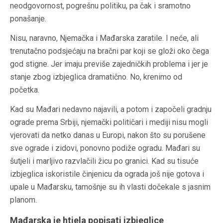
neodgovornost, pogrešnu politiku, pa čak i sramotno
ponašanje.
Nisu, naravno, Njemačka i Mađarska zaratile. I neće, ali
trenutačno podsjećaju na bračni par koji se gloži oko čega
god stigne. Jer imaju previše zajedničkih problema i jer je
stanje zbog izbjeglica dramatično. No, krenimo od
početka.
Kad su Mađari nedavno najavili, a potom i započeli gradnju
ograde prema Srbiji, njemački političari i mediji nisu mogli
vjerovati da netko danas u Europi, nakon što su porušene
sve ograde i zidovi, ponovno podiže ogradu. Mađari su
šutjeli i marljivo razvlačili žicu po granici. Kad su tisuće
izbjeglica iskoristile činjenicu da ograda još nije gotova i
upale u Mađarsku, tamošnje su ih vlasti dočekale s jasnim
planom.
Mađarska je htjela popisati izbjeglice