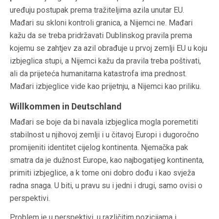
uređuju postupak prema tražiteljima azila unutar EU.
Mađari su skloni kontroli granica, a Nijemci ne. Mađari
kažu da se treba pridržavati Dublinskog pravila prema
kojemu se zahtjev za azil obrađuje u prvoj zemlji EU u koju
izbjeglica stupi, a Nijemci kažu da pravila treba poštivati,
ali da prijeteća humanitarna katastrofa ima prednost.
Mađari izbjeglice vide kao prijetnju, a Nijemci kao priliku.
Willkommen in Deutschland
Mađari se boje da bi navala izbjeglica mogla poremetiti
stabilnost u njihovoj zemlji i u čitavoj Europi i dugoročno
promijeniti identitet cijelog kontinenta. Njemačka pak
smatra da je dužnost Europe, kao najbogatijeg kontinenta,
primiti izbjeglice, a k tome oni dobro dođu i kao svježa
radna snaga. U biti, u pravu su i jedni i drugi, samo ovisi o
perspektivi.
Problem je u perspektivi, u različitim pozicijama i