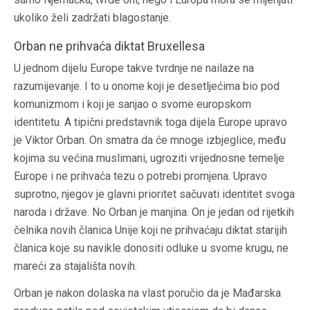
ukoliko želi zadržati blagostanje.
Orban ne prihvaća diktat Bruxellesa
U jednom dijelu Europe takve tvrdnje ne nailaze na
razumijevanje. I to u onome koji je desetljećima bio pod
komunizmom i koji je sanjao o svome europskom
identitetu. A tipični predstavnik toga dijela Europe upravo
je Viktor Orban. On smatra da će mnoge izbjeglice, među
kojima su većina muslimani, ugroziti vrijednosne temelje
Europe i ne prihvaća tezu o potrebi promjena. Upravo
suprotno, njegov je glavni prioritet sačuvati identitet svoga
naroda i države. No Orban je manjina. On je jedan od rijetkih
čelnika novih članica Unije koji ne prihvaćaju diktat starijih
članica koje su navikle donositi odluke u svome krugu, ne
mareći za stajališta novih.
Orban je nakon dolaska na vlast poručio da je Mađarska