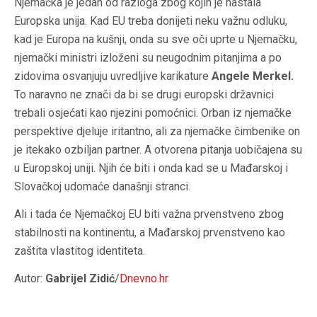
Njemačka je jedan od razloga zbog kojih je nastala
Europska unija. Kad EU treba donijeti neku važnu odluku,
kad je Europa na kušnji, onda su sve oči uprte u Njemačku,
njemački ministri izloženi su neugodnim pitanjima a po
zidovima osvanjuju uvredljive karikature
Angele Merkel.
To naravno ne znači da bi se drugi europski državnici
trebali osjećati kao njezini pomoćnici. Orban iz njemačke
perspektive djeluje iritantno, ali za njemačke čimbenike on
je itekako ozbiljan partner. A otvorena pitanja uobičajena su
u Europskoj uniji. Njih će biti i onda kad se u Mađarskoj i
Slovačkoj udomaće današnji stranci.
Ali i tada će Njemačkoj EU biti važna prvenstveno zbog
stabilnosti na kontinentu, a Mađarskoj prvenstveno kao
zaštita vlastitog identiteta.
Autor:
Gabrijel Zidić
/
Dnevno.hr