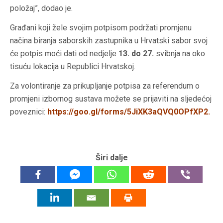
položaj”, dodao je.
Građani koji žele svojim potpisom podržati promjenu
načina biranja saborskih zastupnika u Hrvatski sabor svoj
će potpis moći dati od nedjelje
13. do 27.
svibnja
na oko
tisuću lokacija u Republici Hrvatskoj.
Za volontiranje za prikupljanje potpisa za referendum o
promjeni izbornog sustava možete se prijaviti na sljedećoj
poveznici:
https://goo.gl/forms/5JiXK3aQVQ0OPfXP2
.
Širi dalje