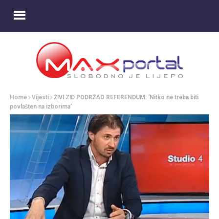
Home
Vijesti
ŽIVI ZID PODRŽAO REFERENDUM: ‘Nitko ne treba biti
povlašten na izborima’