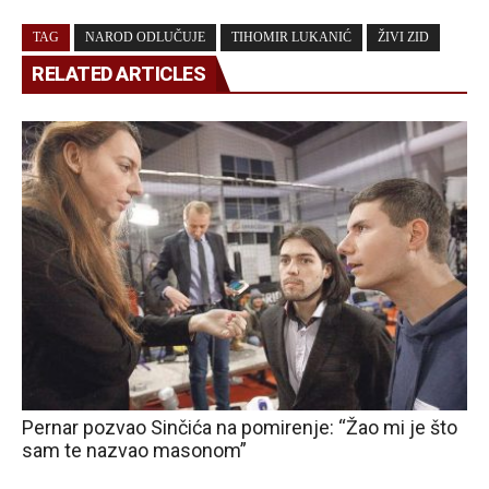
TAG
NAROD ODLUČUJE
TIHOMIR LUKANIĆ
ŽIVI ZID
RELATED ARTICLES
Pernar pozvao Sinčića na pomirenje: “Žao mi je što
sam te nazvao masonom”