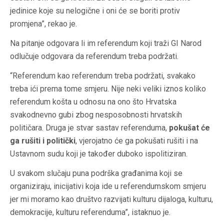
jedinice koje su nelogične i oni će se boriti protiv
promjena”, rekao je.
Na pitanje odgovara li im referendum koji traži GI Narod
odlučuje odgovara da referendum treba podržati.
“Referendum kao referendum treba podržati, svakako
treba ići prema tome smjeru. Nije neki veliki iznos koliko
referendum košta u odnosu na ono što Hrvatska
svakodnevno gubi zbog nesposobnosti hrvatskih
političara. Druga je stvar sastav referenduma,
pokušat će
ga rušiti i politički
, vjerojatno će ga pokušati rušiti i na
Ustavnom sudu koji je također duboko ispolitiziran.
U svakom slučaju puna podrška građanima koji se
organiziraju, inicijativi koja ide u referendumskom smjeru
jer mi moramo kao društvo razvijati kulturu dijaloga, kulturu,
demokracije, kulturu referenduma”, istaknuo je.