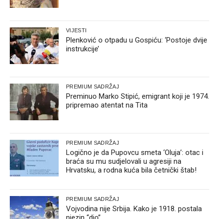
VIJESTI
Plenković o otpadu u Gospiću: ‘Postoje dvije
instrukcije’
PREMIUM SADRŽAJ
Preminuo Marko Stipić, emigrant koji je 1974.
pripremao atentat na Tita
PREMIUM SADRŽAJ
Logično je da Pupovcu smeta ‘Oluja’: otac i
braća su mu sudjelovali u agresiji na
Hrvatsku, a rodna kuća bila četnički štab!
PREMIUM SADRŽAJ
Vojvodina nije Srbija. Kako je 1918. postala
njezin “dio”