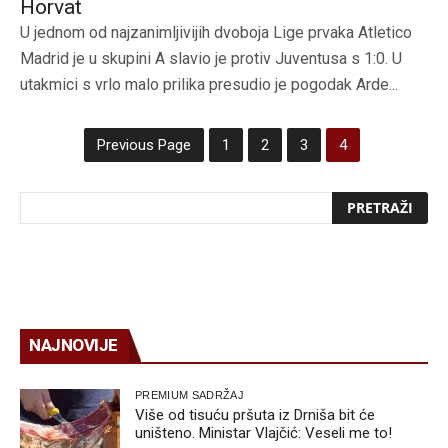
Horvat
U jednom od najzanimljivijih dvoboja Lige prvaka Atletico
Madrid je u skupini A slavio je protiv Juventusa s 1:0. U
utakmici s vrlo malo prilika presudio je pogodak Arde...
Previous Page
1
2
3
4
NAJNOVIJE
PREMIUM SADRŽAJ
Više od tisuću pršuta iz Drniša bit će
uništeno. Ministar Vlajčić: Veseli me to!