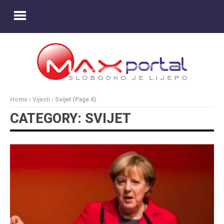
Home
Vijesti
Svijet
(Page 4)
CATEGORY: SVIJET